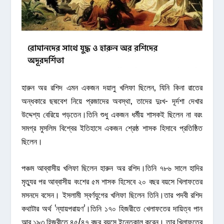
হারুন অর রশিদ এমন একজন দয়ালু খলিফা ছিলেন, যিনি কিনা রাতের
অন্ধকারে ছদ্মবেশ নিয়ে প্রজাদের অবস্থা, তাদের দুঃখ- দূর্দশা দেখার
উদ্দেশ্য বেরিয়ে পড়তেন।তিনি শুধু একজন ধর্মীয় শাসকই ছিলেন না বরং
সমগ্র মুসলিম বিশ্বের ইতিহাসে একজন শ্রেষ্ঠ শাসক হিসাবে প্রতিষ্ঠিত
ছিলেন।
পঞ্চম আব্বাসীয় খলিফা ছিলেন হারুন অর রশিদ।তিনি ৭৮৬ সালে হাদির
মৃত্যুর পর আব্বাসীয় বংশের ৫ম শাসক হিসেবে ২০ বছর বয়সে খিলাফতের
মসনদে বসেন। ইসলামী স্বর্ণযুগের খলিফা ছিলেন তিনি।তার পদবী রশিদ
কথাটার অর্থ ‘ন্যায়পরায়ণ’।তিনি ১৭০ হিজরীতে খেলাফতের দায়িত্ব পান
আর ১৯৩ হিজরীতে ৪৫/৪৭ বছর বয়সে ইন্তেকাল করেন। তার খিলাফতের