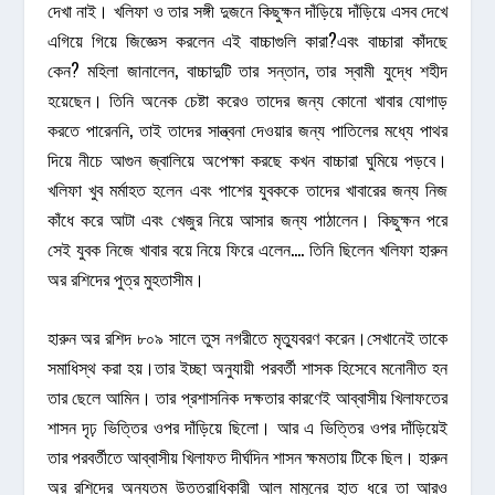
দেখা নাই। খলিফা ও তার সঙ্গী দুজনে কিছুক্ষন দাঁড়িয়ে দাঁড়িয়ে এসব দেখে
এগিয়ে গিয়ে জিজ্ঞেস করলেন এই বাচ্চাগুলি কারা?এবং বাচ্চারা কাঁদছে
কেন? মহিলা জানালেন, বাচ্চাদুটি তার সন্তান, তার স্বামী যুদ্ধে শহীদ
হয়েছেন। তিনি অনেক চেষ্টা করেও তাদের জন্য কোনো খাবার যোগাড়
করতে পারেননি, তাই তাদের সান্ত্বনা দেওয়ার জন্য পাতিলের মধ্যে পাথর
দিয়ে নীচে আগুন জ্বালিয়ে অপেক্ষা করছে কখন বাচ্চারা ঘুমিয়ে পড়বে।
খলিফা খুব মর্মাহত হলেন এবং পাশের যুবককে তাদের খাবারের জন্য নিজ
কাঁধে করে আটা এবং খেজুর নিয়ে আসার জন্য পাঠালেন। কিছুক্ষন পরে
সেই যুবক নিজে খাবার বয়ে নিয়ে ফিরে এলেন…. তিনি ছিলেন খলিফা হারুন
অর রশিদের পুত্র মুহতাসীম।
হারুন অর রশিদ ৮০৯ সালে তুস নগরীতে মৃত্যুবরণ করেন।সেখানেই তাকে
সমাধিস্থ করা হয়।তার ইচ্ছা অনুযায়ী পরবর্তী শাসক হিসেবে মনোনীত হন
তার ছেলে আমিন। তার প্রশাসনিক দক্ষতার কারণেই আব্বাসীয় খিলাফতের
শাসন দৃঢ় ভিত্তির ওপর দাঁড়িয়ে ছিলো। আর এ ভিত্তির ওপর দাঁড়িয়েই
তার পরবর্তীতে আব্বাসীয় খিলাফত দীর্ঘদিন শাসন ক্ষমতায় টিকে ছিল। হারুন
অর রশিদের অন্যতম উত্তরাধিকারী আল মামুনের হাত ধরে তা আরও