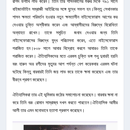
রশিদ উপাধি লাভ করেন। তিনি তার শাসনকালের শুরুর দিকে ৭৯১ সালে
বাইজানটাইন সম্রাজ্ঞী আইরিনের সঙ্গে যুদ্ধে সফল হন।কিন্তু সেখানকার
শাসন ক্ষমতা পরিবর্তন হওয়ার নতুন ক্ষমতাসীন নাইসেফোরাস আগের কর
দেওয়ার চুক্তি অস্বীকার করেন এবং আব্বাসীয়দের বিরুদ্ধে বিরোধিতা
অব্যাহত রাখেন। তাকে সমুচিত জবাব দেওয়ার জন্য তিনি
নাইসেফোরাসের বিরুদ্ধে যুদ্ধ পরিচালনা করেন, এতে নাইসেফোরাস
পরাজিত হন।৮০৮ সালে আবার বিদ্রোহ করলে আবারও তিনি তাকে
পরাজিত করেন। ঐতিহাসিকদের মতে এরকম চুক্তি ভঙ্গ শুধু দুবারই হয়নি
বরং হারুন অর রশীদের মৃত্যুর আগ পর্যন্ত বেশ কয়েকবার এরকম ঘটনা
ঘটেছে কিন্তু বারবারই তিনি জয় লাভ করে তাকে ক্ষমা করেছেন এবং তার
বীরত্ব প্রমাণ করেছেন।
ঐতিহাসিকরা তার এই ভূমিকার কঠোর সমালোচনা করেছেন। বারবার ক্ষমা না
করে তিনি বরং রোমান সাম্রাজ্য দখল করতে পারতেন।ঐতিহাসিক আমীর
আলী তার এমন মনোভাবে হতাশা প্রকাশ করেছেন।