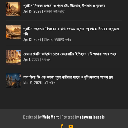
প্রাচীন মিশরের রূপচর্চা ও প্রসাধনী: ইতিহাস, উপাদান ও ব্যবহার
Apr 15, 2026
|
গ্যালারি
,
নারী শক্তি
প্রাচীন সভ্যতার বিস্ময়কর ৫ গল্প: ৫৫০০ বছরের মধু থেকে মিশরের রহস্যময়
মমি
Apr 13, 2026
|
ইতিহাস
,
কিউরিসিটি কর্ণার
রোমের ট্রেভি ফাউন্টেন থেকে ফেব্রুয়ারির ইতিহাস: ৪টি অজানা মজার তথ্য
Apr 1, 2026
|
ইতিহাস
লাল কিলা কি এক ঝলক: মুঘল নারীদের সাহস ও বুদ্ধিমত্তার অনন্য গল্প
Mar 31, 2026
|
নারী শক্তি
Designed by
| Powered by
WebzMart
staycurioussis