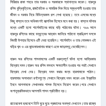
সিরিয়ার রাকা শহরে তার দরবার ও সরকারকে স্থানান্তর করেন। হারুনুর
রশিদ বুদ্ধিবৃত্তিক, রাজনৈতিক ও সামরিক দিক দিয়ে সমৃদ্ধশালী হওয়ায় তার
জীবন ও দরবার নিয়ে বিভিন্নরকম গল্প লেখা হয়েছে। তবে এসবের মধ্যে
কিছু বাস্তব তবে অধিকাংশই কাল্পনিক হিসেবে মনে করা হয়। বাস্তব ঘটনার
মধ্যে একটি হলো শার্লেমাইনের কাছে ঘড়ি পাঠানোর ঘটনা। ৭৯৯ সালে
হারুনুর রশিদের কাছে বন্ধুত্বের আহ্বান জানিয়ে পাঠানো ফ্রাঙ্কিশ দলকে
বিদায়ী উপহার হিসেবে এটি দেয়া হয়েছিল। শার্লেমাইন ও তার লোকজন এই
ঘড়ির শব্দ ও এর কান্ডকারখানার কারণে একে জাদুবস্তু ভেবেছিলেন।
হারুন অর রশিদের শাসনামলের একটি গুরুত্বপূর্ণ ঘটনা হলো আফ্রিকায়
বিদ্রোহ দমন।হারুন অর রশিদ মসনদে ক্ষমতাসীন হওয়ার পর পরই সেখানে
বিদ্রোহ দেখা দেয়। বিদ্রোহ দমন করার জন্য হারসামাকে পাঠান।
হারসামার অসাধারণ রণনৈপুণ্যে সেখানে বিদ্রোহ দমন করেন এবং ইব্রাহিম
ইবনে আগলাবকে সেখানকার শাসক হিসেবে নিয়োগ করেন।পরে সেখানে
বংশানুক্রমিকভাবে আগলাবি শাসন প্রতিষ্ঠিত হয়।
রাতেরবেলা ছদ্মবেশে তিনি ঘুরে ঘুরে প্রজাদের অবস্থা দেখতেন।তার রাজ্যে