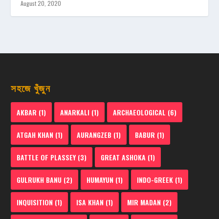
August 20, 2020
সহজে খুঁজুন
AKBAR
(1)
ANARKALI
(1)
ARCHAEOLOGICAL
(6)
ATGAH KHAN
(1)
AURANGZEB
(1)
BABUR
(1)
BATTLE OF PLASSEY
(3)
GREAT ASHOKA
(1)
GULRUKH BANU
(2)
HUMAYUN
(1)
INDO-GREEK
(1)
INQUISITION
(1)
ISA KHAN
(1)
MIR MADAN
(2)