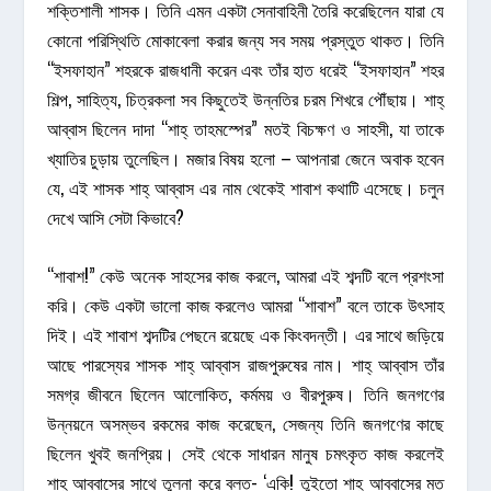
শক্তিশালী শাসক। তিনি এমন একটা সেনাবাহিনী তৈরি করেছিলেন যারা যে
কোনো পরিস্থিতি মোকাবেলা করার জন্য সব সময় প্রস্তুত থাকত। তিনি
“ইসফাহান” শহরকে রাজধানী করেন এবং তাঁর হাত ধরেই “ইসফাহান” শহর
শিল্প, সাহিত্য, চিত্রকলা সব কিছুতেই উন্নতির চরম শিখরে পৌঁছায়। শাহ্‌
আব্বাস ছিলেন দাদা “শাহ্‌ তাহমস্পের” মতই বিচক্ষণ ও সাহসী, যা তাকে
খ্যাতির চুড়ায় তুলেছিল। মজার বিষয় হলো – আপনারা জেনে অবাক হবেন
যে, এই শাসক শাহ্‌ আব্বাস এর নাম থেকেই শাবাশ কথাটি এসেছে। চলুন
দেখে আসি সেটা কিভাবে?
“শাবাশ!” কেউ অনেক সাহসের কাজ করলে, আমরা এই শব্দটি বলে প্রশংসা
করি। কেউ একটা ভালো কাজ করলেও আমরা “শাবাশ” বলে তাকে উৎসাহ
দিই। এই শাবাশ শব্দটির পেছনে রয়েছে এক কিংবদন্তী। এর সাথে জড়িয়ে
আছে পারস্যের শাসক শাহ্‌ আব্বাস রাজপুরুষের নাম। শাহ্‌ আব্বাস তাঁর
সমগ্র জীবনে ছিলেন আলোকিত, কর্মময় ও বীরপুরুষ। তিনি জনগণের
উন্নয়নে অসম্ভব রকমের কাজ করেছেন, সেজন্য তিনি জনগণের কাছে
ছিলেন খুবই জনপ্রিয়। সেই থেকে সাধারন মানুষ চমৎকৃত কাজ করলেই
শাহ্‌ আব্বাসের সাথে তুলনা করে বলত- ‘একি! তুইতো শাহ্‌ আব্বাসের মত