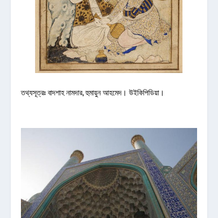
তথ্যসূত্রঃ বাদশাহ নামদার, হুমায়ুন আহমেদ। উইকিপিডিয়া।