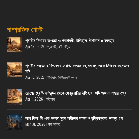
সাম্প্রতিক পোস্ট
প্রাচীন মিশরের রূপচর্চা ও প্রসাধনী: ইতিহাস, উপাদান ও ব্যবহার
Apr 15, 2026
|
গ্যালারি
,
নারী শক্তি
প্রাচীন সভ্যতার বিস্ময়কর ৫ গল্প: ৫৫০০ বছরের মধু থেকে মিশরের রহস্যময়
মমি
Apr 13, 2026
|
ইতিহাস
,
কিউরিসিটি কর্ণার
রোমের ট্রেভি ফাউন্টেন থেকে ফেব্রুয়ারির ইতিহাস: ৪টি অজানা মজার তথ্য
Apr 1, 2026
|
ইতিহাস
লাল কিলা কি এক ঝলক: মুঘল নারীদের সাহস ও বুদ্ধিমত্তার অনন্য গল্প
Mar 31, 2026
|
নারী শক্তি