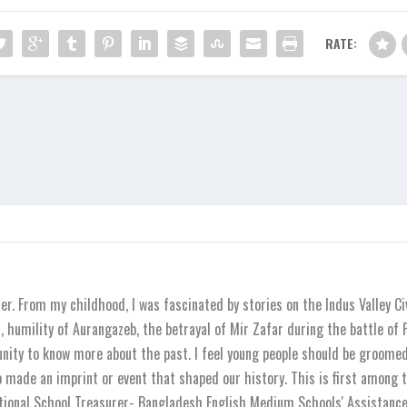
RATE:
r. From my childhood, I was fascinated by stories on the Indus Valley Ci
 humility of Aurangazeb, the betrayal of Mir Zafar during the battle of
unity to know more about the past. I feel young people should be groomed 
o made an imprint or event that shaped our history. This is first among t
national School Treasurer- Bangladesh English Medium Schools' Assistanc