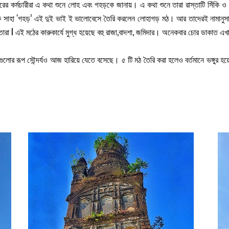
র কর্মচারীরা এ কথা শুনে লোহ এবং গহড়কে জানায়। এ কথা শুনে তারা রাস্তাটি সিঁকি ও 
 সাহা ‘গহড়’ এই দুই ভাই ই ভালোবেসে তৈরি করলেন লোহাগড় মঠ। আর তাদেরই নামানুসার
া তারা l এই মঠের কারুকার্যে মুগ্ধ হয়েছে বহু রাজা,বাদশা, জমিদার। অনেকবার চোর ডাকাত এখ
ঠগুলোর রূপ সৌন্দর্যও আজ হারিয়ে যেতে বসেছে। ৫ টি মঠ তৈরি করা হলেও বর্তমানে ভঙ্গুর