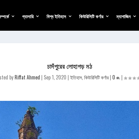
্পর্কে
গ্যালারি
বিশ্ব ইতিহাস
কিউরিসিটি কর্ণার
ম্যাগাজিন
চাদঁপুরের লোহাগড় মঠ
sted by
Riffat Ahmed
|
Sep 1, 2020
|
ইতিহাস
,
কিউরিসিটি কর্ণার
|
0
|