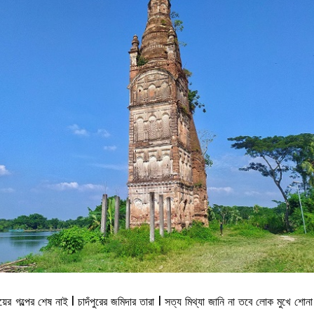
র গল্পের শেষ নাই l চাদঁপুরের জমিদার তারা l সত্য মিথ্যা জানি না তবে লোক মুখে শোনা এ