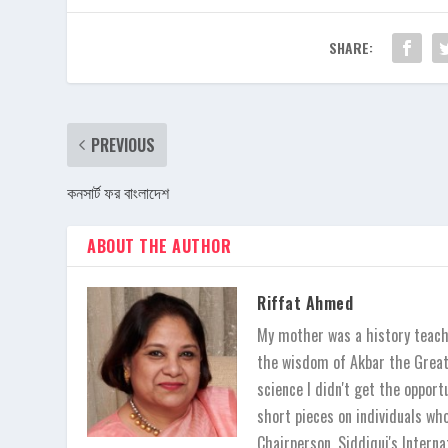
SHARE:
PREVIOUS
কনসার্ট ফর বাংলাদেশ
ABOUT THE AUTHOR
Riffat Ahmed
My mother was a history teache
the wisdom of Akbar the Great,
science I didn't get the opport
short pieces on individuals wh
Chairperson, Siddiqui's Inter