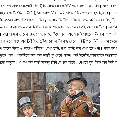
র ১৮৫৭ সালের রক্তক্ষয়ী সিপাহী বিদ্রোহের কবলে তিনি আরো হতাশ হয়ে যান। এতো রক্ত
 অসহ্য হয়ে উঠেছিল। ইস্ট ইন্ডিয়া কোম্পানির চাকরি থেকে মুক্তি পাওয়া সহজ ছিল না।
প্রিয়জনের কাছে ফিরে যাবে। কিন্তু ভাগ্যের কি নির্মম পরিহাস!! তাই বাড়ী ফেরার কিছু
ে কবর দেয়া হয় তাকে এবং চিরদিনের জন্য থেকে যান ভারতবর্ষের এই বাংলার মাটিতে। আত্
নি। ওয়াল্টার মারা গেলেন ১৮৬৩ সালের ৩১ ডিসেম্বর। এই খবর ইংল্যান্ডে তাঁর বাবা-মা পায়
িনে তার হাতে আসে এক চিঠি ইস্ট ইন্ডিয়া কোম্পানির কাছ থেকে। চিঠি পরে তিনি কান্নায়
াথে তাদের বিগত ৬ বছরে একটিবারও দেখা হয়নি, কথা হয়নি; আর দেখা হবেও না। বাবার বুক
 বুঝতে পারে। পরবর্তীতে তার কবর ভবানীপুর থেকে সাউথ পার্ক সিমেট্রি,কলকাতাতে স্থানা
ের আদরের সন্তান। এখনও তার সমাধিস্তম্ভ লিপি সেখানে আছে। যেখানে ফুল দিতে তার নিকট