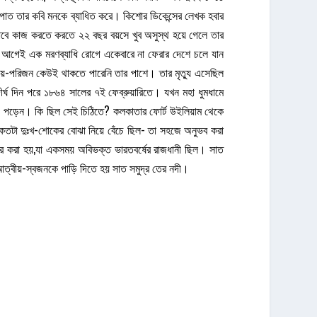
পাত তার কবি মনকে ব্যাধিত করে। কিশোর ডিকেন্সের লেখক হবার
 এভাবে কাজ করতে করতে ২২ বছর বয়সে খুব অসুস্থ হয়ে গেলে তার
 দিন আগেই এক মরণব্যাধি রোগে একেবারে না ফেরার দেশে চলে যান
বীয়-পরিজন কেউই থাকতে পারেনি তার পাশে। তার মৃত্যু এসেছিল
 দীর্ঘ দিন পরে ১৮৬৪ সালের ৭ই ফেব্রুয়ারিতে। যখন মহা ধুমধামে
 ভেঙে পড়েন। কি ছিল সেই চিঠিতে? কলকাতার ফোর্ট উইলিয়াম থেকে
 কতটা দুঃখ-শোকের বোঝা নিয়ে বেঁচে ছিল- তা সহজে অনুভব করা
ন্তর করা হয়,যা একসময় অবিভক্ত ভারতবর্ষের রাজধানী ছিল। সাত
 আত্বীয়-স্বজনকে পাড়ি দিতে হয় সাত সমুদ্র তের নদী।