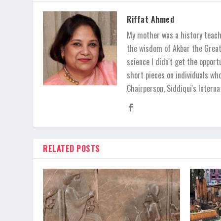
Riffat Ahmed
My mother was a history teache
the wisdom of Akbar the Great,
science I didn't get the opport
short pieces on individuals wh
Chairperson, Siddiqui's Inter
RELATED POSTS