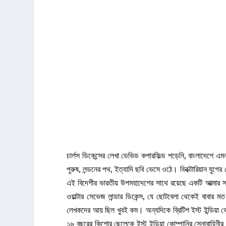
চার্লস ডিকেন্সের লেখা ডেভিড কপারফিল্ড পড়েনি, বাংলাদেশে 
পুরুষ, লন্ডনের পথ, ইত্যাদি ছবি ভেসে ওঠে। ভিক্টোরিয়ান যুগের
এই বিদেশীর ভারতীয় উপমহাদেশের সাথে রয়েছে একটি আত্মার সম্
ওয়াল্টার সেভেজ লান্ডার ডিকেন্স, যে ছোটবেলা থেকেই বাবার মত
লেখকদের আয় ছিল খুবই কম। অন্যদিকে ব্রিটিশ ইস্ট ইন্ডিয়া
১৬ বছরের কিশোর ছেলেকে ইস্ট ইন্ডিয়া কোম্পানির সেনাবাহিনীর 