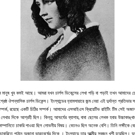
এমন মানুষ খুব কমই আছে। আমরা যখন চার্লস ডিকেন্সের লেখা পড়ি বা পড়াই তখন আমাদের চ
 শ্রেষ্ঠ ঔপন্যাসিক চার্লস ডিকেন্স। ইংল্যান্ডের হ্যামসায়ারে জন্ম নেয়া এই দুর্দান্ত প্
পর্ক, রয়েছে একটি চিঠির সম্পর্ক। আমাদের এসআইএস ক্রিয়েটিভ রাইটিং টিম সেই অজানা 
 লেখার দিকে আগ্রহী ছিল। কিন্তু আশ্চর্যের ব্যাপার, বাবা ছেলের লেখক হবার উচ্চাকাঙ্
 কোম্পানিতে চাকরি পাওয়া ছিল লোভনীয় বিষয়। বেতনও ছিল অনেক বেশি। তিনি লক্ষীকে বে
চাকরিতে পাঠান অজানা ভারতবর্ষের দিকে । ইংল্যান্ডে তার আত্মীয় স্বজন খুশী হয়েছিল। দুর্