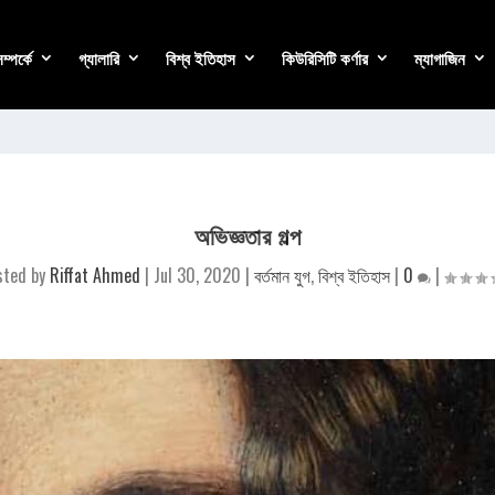
্পর্কে
গ্যালারি
বিশ্ব ইতিহাস
কিউরিসিটি কর্ণার
ম্যাগাজিন
অভিজ্ঞতার গল্প
sted by
Riffat Ahmed
|
Jul 30, 2020
|
বর্তমান যুগ
,
বিশ্ব ইতিহাস
|
0
|