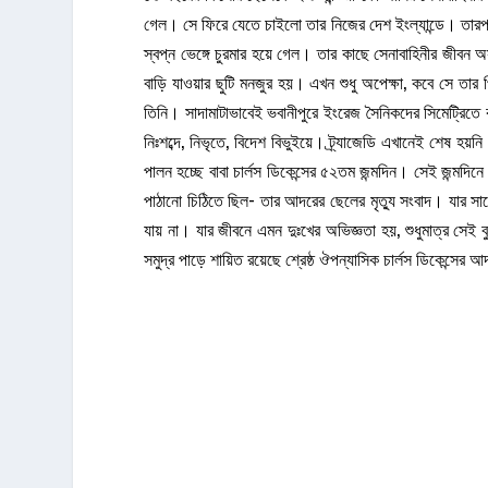
গেল। সে ফিরে যেতে চাইলো তার নিজের দেশ ইংল্যান্ডে। তারপ
স্বপ্ন ভেঙ্গে চুরমার হয়ে গেল। তার কাছে সেনাবাহিনীর জীবন
বাড়ি যাওয়ার ছুটি মনজুর হয়। এখন শুধু অপেক্ষা, কবে সে তার 
তিনি। সাদামাটাভাবেই ভবানীপুরে ইংরেজ সৈনিকদের সিমেট্রিত
নিঃশব্দে, নিভৃতে, বিদেশ বিভুইয়ে। ট্র্যাজেডি এখানেই শেষ হয়
পালন হচ্ছে বাবা চার্লস ডিকেন্সের ৫২তম জন্মদিন। সেই জন্মদ
পাঠানো চিঠিতে ছিল- তার আদরের ছেলের মৃত্যু সংবাদ। যার স
যায় না। যার জীবনে এমন দুঃখের অভিজ্ঞতা হয়, শুধুমাত্র সেই
সমুদ্র পাড়ে শায়িত রয়েছে শ্রেষ্ঠ ঔপন্যাসিক চার্লস ডিকেন্স