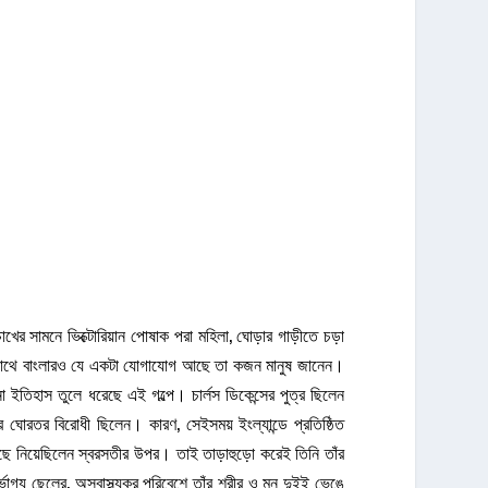
োখের সামনে ভিক্টোরিয়ান পোষাক পরা মহিলা, ঘোড়ার গাড়ীতে চড়া
রতিভার সাথে বাংলারও যে একটা যোগাযোগ আছে তা কজন মানুষ জানেন।
ইতিহাস তুলে ধরেছে এই গল্পে। চার্লস ডিকেন্সের পুত্র ছিলেন
খার ঘোরতর বিরোধী ছিলেন। কারণ, সেইসময় ইংল্যান্ডে প্রতিষ্ঠিত
ছে নিয়েছিলেন স্বরসতীর উপর। তাই তাড়াহুড়ো করেই তিনি তাঁর
ভাগ্য ছেলের, অস্বাস্থ্যকর পরিবেশে তাঁর শরীর ও মন দুইই ভেঙে