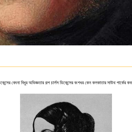
েন্সের বেদনা বিধুর অভিজ্ঞতার গল্প চার্লস ডিকেন্সের বংশধর কেন কলকাতার সাউথ পার্কের ক