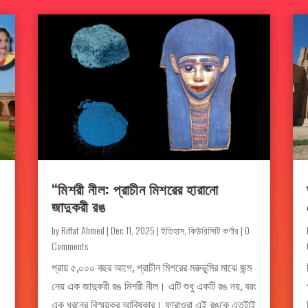
“মিশরী নীল: প্রাচীন মিশরের হারানো
জাদুকরী রঙ
by
Riffat Ahmed
|
Dec 11, 2025
|
ইতিহাস
,
কিউরিসিটি কর্ণার
| 0
Comments
প্রায় ৫,০০০ বছর আগে, প্রাচীন মিশরের মরুভূমির মাঝে জন্ম
নেয় এক জাদুকরী রঙ মিশরী নীল। এটি শুধু একটি রঙ নয়, বরং
এক ধরনের বিস্ময়কর আবিষ্কার। ফারাওরা এই রঙকে এতটাই