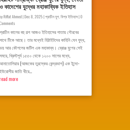
ও কাদেশের যুদ্ধের মহাকাব্যিক ইতিহাস
by
Riffat Ahmed
|
Dec 8, 2025
|
প্রাচীন যুগ
,
বিশ্ব ইতিহাস
| 0
Comments
প্রাচীন কালের বহু গল্প আজও ইতিহাসের পাতায় গৌরবের
সাথে টিকে আছে। তার মধ্যেই হিট্টাইটদের কাহিনি যেন যুদ্ধ,
ভয় আর কৌশলের জটিল এক মহাকাব্য। ব্রোঞ্জ যুগের সেই
সময়ে, খ্রিস্টপূর্ব ১৫৫০ থেকে ১২০০ সালের মধ্যে,
আনাতোলিয়ার (আজকের তুরস্কের কেন্দ্রভাগ) এক ইন্দো-
ইউরোপীয় জাতি ধীরে...
read more