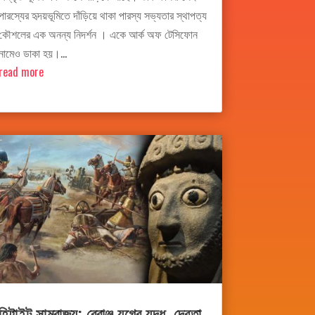
পারস্যের হৃদয়ভূমিতে দাঁড়িয়ে থাকা পারস্য সভ্যতার স্থাপত্য
কৌশলের এক অনন্য নিদর্শন । একে আর্ক অফ টেসিফোন
নামেও ডাকা হয়।...
read more
হিট্টাইট সাম্রাজ্য: ব্রোঞ্জ যুগের যুদ্ধ, দেবতা