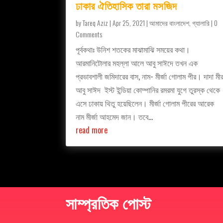
ঢাকার ঐতিহাসিক তারা মসজিদ
by
Tareq Aziz
|
Apr 25, 2021
|
আমাদের বাংলাদেশ
,
গ্যালারি
| 0
Comments
পূর্বকথাঃ উনিশ শতকের মাঝামাঝি সময়ের কথা।
আরমানিটোলার মহল্লা আলে আবু সাঈদে তখন এক
প্রভাবশালী জমিদারের বাস, নাম- মীর্জা গোলাম পীর। দাদা মী
আবু সাঈদ ইস্ট ইন্ডিয়া কোম্পানির রমরমা যুগে তুরস্ক থেকে
এসে ঢাকায় থিতু হয়েছিলেন। মীর্জা গোলাম পীরের আরেক
নাম মীর্জা আহমেদ জান। তবে...
read more
সাম্প্রতিক পোস্ট