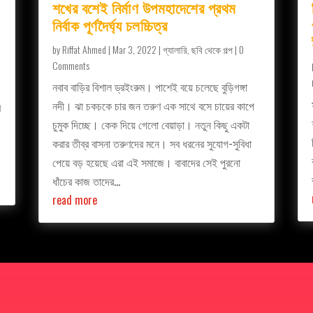
শখের বশেই নির্মাণ উপমহাদেশের প্রথম
নির্বাক পূর্ণদৈর্ঘ্য চলচ্চিত্র
by
Riffat Ahmed
|
Mar 3, 2022
|
গ্যালারি
,
ছবি থেকে গল্প
| 0
Comments
নবাব বাড়ির বিশাল ড্রইংরুম। পাশেই বয়ে চলেছে বুড়িগঙ্গা
নদী। ঝা চকচকে চার জন তরুণ এক সাথে বসে চায়ের কাপে
র
চুমুক দিচ্ছে। কেক দিয়ে গেলো বেয়াড়া। নতুন কিছু একটা
করার তীব্র বাসনা তরুণদের মনে। সব ধরনের সুযোগ-সুবিধা
পেয়ে বড় হয়েছে এরা এই সমাজে। বাবাদের সেই পুরনো
ধাঁচের কাজ তাদের...
read more