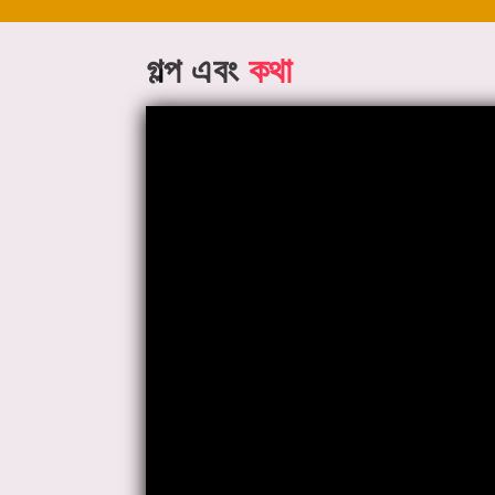
গল্প এবং
কথা