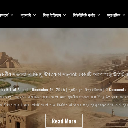
্পর্কে
গ্যালারি
বিশ্ব ইতিহাস
কিউরিসিটি কর্ণার
ম্যাগাজিন
ুমেরীয় সভ্যতা না সিন্ধু উপত্যকা সভ্যতা: কোনটি আগে গড়ে উঠেছি
by
Riffat Ahmed
|
December 16, 2025
|
প্রাচীন যুগ
,
বিশ্ব ইতিহাস
| 0 Comments
ি গুরুত্বপূর্ণ সভ্যতার নাম শুনলে সবার আগে আসে সুমেরীয় সভ্যতা এবং সিন্ধু উপত্যকা সভ
্রতিনিধিত্ব করে। তবে কোনটি আগে গড়ে উঠেছিল তা জানার জন্য প্রত্নতত্ত্ববিদরা নানা প্রম
Read More