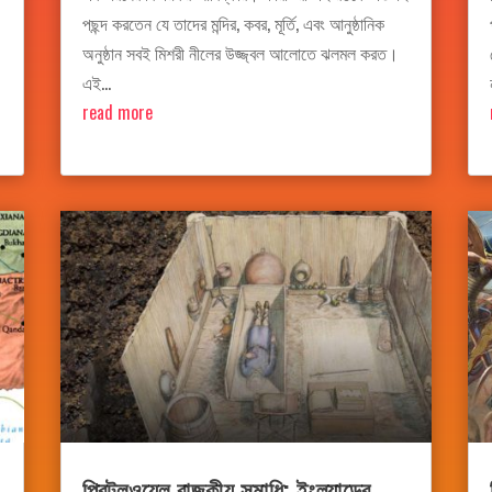
পছন্দ করতেন যে তাদের মন্দির, কবর, মূর্তি, এবং আনুষ্ঠানিক
অনুষ্ঠান সবই মিশরী নীলের উজ্জ্বল আলোতে ঝলমল করত।
এই...
read more
প্রিটলওয়েল রাজকীয় সমাধি: ইংল্যান্ডের