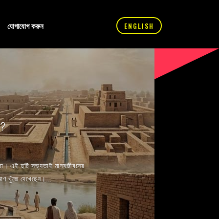
যোগাযোগ করুন
ENGLISH
ল?
্যতা। এই দুটি সভ্যতাই মানবজীবনের
াণ খুঁজে দেখেছেন।...