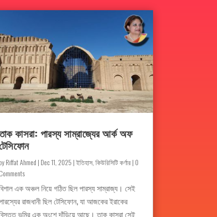
তাক কাসরা: পারস্য সাম্রাজ্যের আর্ক অফ
টেসিফোন
by
Riffat Ahmed
|
Dec 11, 2025
|
ইতিহাস
,
কিউরিসিটি কর্ণার
| 0
Comments
বিশাল এক অঞ্চল নিয়ে গঠিত ছিল পারস্য সাম্রাজ্য। সেই
পারস্যের রাজধানী ছিল টেসিফোন, যা আজকের ইরাকের
বিস্তৃত ভূমির এক অংশে দাঁড়িয়ে আছে। তাক কাসরা সেই