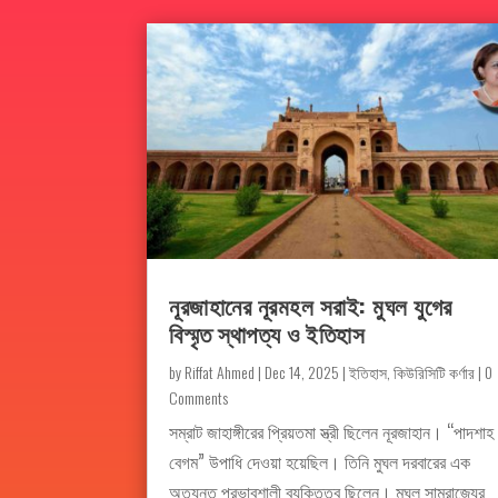
নূরজাহানের নূরমহল সরাই: মুঘল যুগের
বিস্মৃত স্থাপত্য ও ইতিহাস
by
Riffat Ahmed
|
Dec 14, 2025
|
ইতিহাস
,
কিউরিসিটি কর্ণার
| 0
Comments
সম্রাট জাহাঙ্গীরের প্রিয়তমা স্ত্রী ছিলেন নূরজাহান। “পাদশাহ
বেগম” উপাধি দেওয়া হয়েছিল। তিনি মুঘল দরবারের এক
অত্যন্ত প্রভাবশালী ব্যক্তিত্ব ছিলেন। মুঘল সাম্রাজ্যের