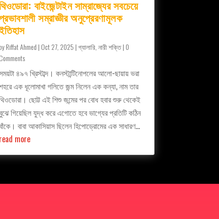
থিওডোরা: বাইজেন্টাইন সাম্রাজ্যের সবচেয়ে
প্রভাবশালী সম্রাজ্ঞীর অনুপ্রেরণামূলক
ইতিহাস
by
Riffat Ahmed
|
Oct 27, 2025
|
গ্যালারি
,
নারী শক্তি
| 0
Comments
সময়টা ৪৯৭ খ্রিস্টাব্দ। কনস্টান্টিনোপলের আলো-ছায়ায় ভরা
শহরে এক ধূলোমাখা গলিতে জন্ম নিলেন এক কন্যা, নাম তার
থিওডোরা। ছোট্ট এই শিশু জন্মের পর বোধ হবার শুরু থেকেই
বুঝে গিয়েছিল যুদ্ধ করে এগোতে হবে ভাগ্যের প্রতিটি কঠিন
বাঁকে। বাবা আকাসিয়াস ছিলেন হিপোড্রোমের এক সাধারণ...
read more