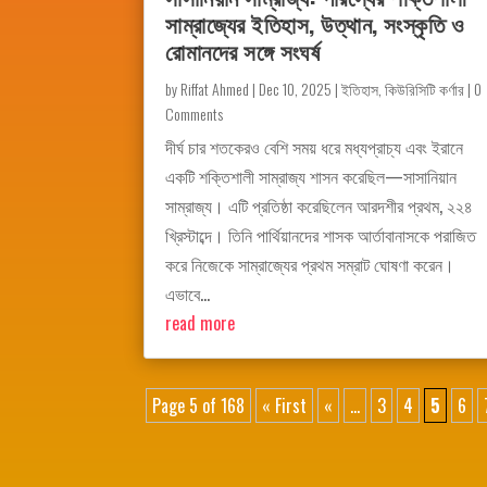
সাম্রাজ্যের ইতিহাস, উত্থান, সংস্কৃতি ও
রোমানদের সঙ্গে সংঘর্ষ
by
Riffat Ahmed
|
Dec 10, 2025
|
ইতিহাস
,
কিউরিসিটি কর্ণার
| 0
Comments
দীর্ঘ চার শতকেরও বেশি সময় ধরে মধ্যপ্রাচ্য এবং ইরানে
একটি শক্তিশালী সাম্রাজ্য শাসন করেছিল—সাসানিয়ান
সাম্রাজ্য। এটি প্রতিষ্ঠা করেছিলেন আরদশীর প্রথম, ২২৪
খ্রিস্টাব্দে। তিনি পার্থিয়ানদের শাসক আর্তাবানাসকে পরাজিত
করে নিজেকে সাম্রাজ্যের প্রথম সম্রাট ঘোষণা করেন।
এভাবে...
read more
Page 5 of 168
« First
«
...
3
4
5
6