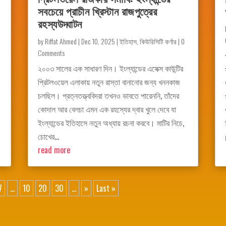
সবচেয়ে প্রাচীন খ্রিস্টান রাজপুত্রের
রহস্যউদ্ঘাটন
by
Riffat Ahmed
|
Dec 10, 2025
|
ইতিহাস
,
কিউরিসিটি কর্ণার
| 0
Comments
২০০৩ সালের এক সাধারণ দিন। ইংল্যান্ডের এসেক্স কাউন্টির
প্রিটলওয়েল এলাকায় নতুন রাস্তা বানানোর জন্য খননকাজ
চলছিল। প্রত্নতত্ত্ববিদরা তখনও ভাবতে পারেননি, তাঁদের
কোদাল আর বেলচা এমন এক রহস্যের দ্বার খুলে দেবে যা
ইংল্যান্ডের ইতিহাসে নতুন অধ্যায় রচনা করবে। মাটির নিচে,
চোখের...
read more
7
...
10
20
30
...
»
Last »