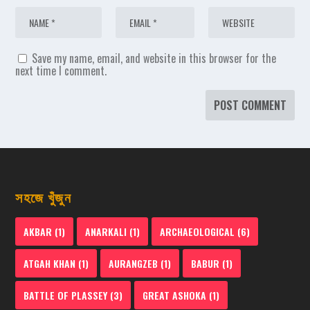
Save my name, email, and website in this browser for the
next time I comment.
সহজে খুঁজুন
AKBAR
(1)
ANARKALI
(1)
ARCHAEOLOGICAL
(6)
ATGAH KHAN
(1)
AURANGZEB
(1)
BABUR
(1)
BATTLE OF PLASSEY
(3)
GREAT ASHOKA
(1)