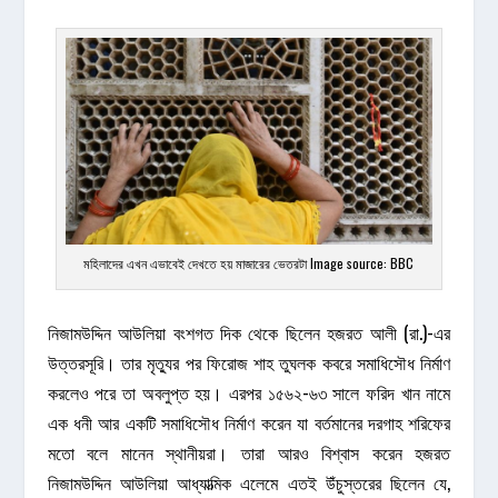
মহিলাদের এখন এভাবেই দেখতে হয় মাজারের ভেতরটা Image source: BBC
নিজামউদ্দিন আউলিয়া বংশগত দিক থেকে ছিলেন হজরত আলী (রা.)-এর
উত্তরসূরি। তার মৃত্যুর পর ফিরোজ শাহ তুঘলক কবরে সমাধিসৌধ নির্মাণ
করলেও পরে তা অবলুপ্ত হয়। এরপর ১৫৬২-৬৩ সালে ফরিদ খান নামে
এক ধনী আর একটি সমাধিসৌধ নির্মাণ করেন যা বর্তমানের দরগাহ শরিফের
মতো বলে মানেন স্থানীয়রা। তারা আরও বিশ্বাস করেন হজরত
নিজামউদ্দিন আউলিয়া আধ্যাত্মিক এলেমে এতই উঁচুস্তরের ছিলেন যে,