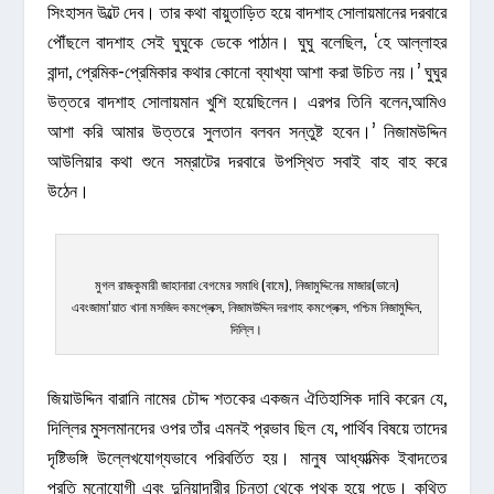
সিংহাসন উল্টে দেব। তার কথা বায়ুতাড়িত হয়ে বাদশাহ সোলায়মানের দরবারে
পৌঁছলে বাদশাহ সেই ঘুঘুকে ডেকে পাঠান। ঘুঘু বলেছিল, ‘হে আল্লাহর
বান্দা, প্রেমিক-প্রেমিকার কথার কোনো ব্যাখ্যা আশা করা উচিত নয়।’ ঘুঘুর
উত্তরে বাদশাহ সোলায়মান খুশি হয়েছিলেন। এরপর তিনি বলেন,আমিও
আশা করি আমার উত্তরে সুলতান বলবন সন্তুষ্ট হবেন।’ নিজামউদ্দিন
আউলিয়ার কথা শুনে সম্রাটের দরবারে উপস্থিত সবাই বাহ বাহ করে
উঠেন।
মুগল রাজকুমারী জাহানারা বেগমের সমাধি (বামে), নিজামুদ্দিনের মাজার(ডানে)
এবংজামা’য়াত খানা মসজিদ কমপ্লেক্স, নিজামউদ্দিন দরগাহ কমপ্লেক্স, পশ্চিম নিজামুদ্দিন,
দিল্লি।
জিয়াউদ্দিন বারানি নামের চৌদ্দ শতকের একজন ঐতিহাসিক দাবি করেন যে,
দিল্লির মুসলমানদের ওপর তাঁর এমনই প্রভাব ছিল যে, পার্থিব বিষয়ে তাদের
দৃষ্টিভঙ্গি উল্লেখযোগ্যভাবে পরিবর্তিত হয়। মানুষ আধ্যাত্মিক ইবাদতের
প্রতি মনোযোগী এবং দুনিয়াদারীর চিন্তা থেকে পৃথক হয়ে পড়ে। কথিত