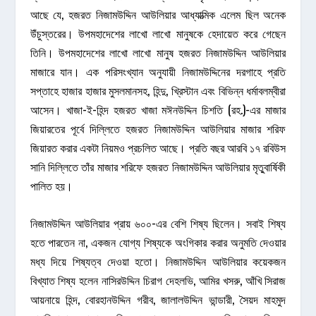
আছে যে, হজরত নিজামউদ্দিন আউলিয়ার আধ্যাত্মিক এলেম ছিল অনেক
উঁচুস্তরের। উপমহাদেশের লাখো লাখো মানুষকে হেদায়েত করে গেছেন
তিনি। উপমহাদেশের লাখো লাখো মানুষ হজরত নিজামউদ্দিন আউলিয়ার
মাজারে যান। এক পরিসংখ্যান অনুযায়ী নিজামউদ্দিনের দরগাহে প্রতি
সপ্তাহে হাজার হাজার মুসলমানসহ, হিন্দু, খ্রিস্টান এবং বিভিন্ন ধর্মাবলম্বীরা
আসেন। খাজা-ই-হিন্দ হজরত খাজা মঈনউদ্দিন চিশতি (রহ.)-এর মাজার
জিয়ারতের পূর্বে দিল্লিতে হজরত নিজামউদ্দিন আউলিয়ার মাজার শরিফ
জিয়ারত করার একটা নিয়মও প্রচলিত আছে। প্রতি বছর আরবি ১৭ রবিউস
সানি দিল্লিতে তাঁর মাজার শরিফে হজরত নিজামউদ্দিন আউলিয়ার মৃতু্বার্ষিকী
পালিত হয়।
নিজামউদ্দিন আউলিয়ার প্রায় ৬০০-এর বেশি শিষ্য ছিলেন। সবাই শিষ্য
হতে পারতেন না, একজন যোগ্য শিষ্যকে অংগিকার করার অনুমতি দেওয়ার
মধ্য দিয়ে শিষ্যত্ব দেওয়া হতো। নিজামউদ্দিন আউলিয়ার কয়েকজন
বিখ্যাত শিষ্য হলেন নাসিরউদ্দিন চিরাগ দেহলভি, আমির খসরু, আঁখি সিরাজ
আয়নায়ে হিন্দ, বোরহানউদ্দিন গরীব, জালালউদ্দিন ভান্ডারী, সৈয়দ মাহমুদ