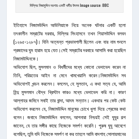
দিল্লির নিজামুদ্দিন দরগায় একটি ধর্মীয় উৎসব Image source: BBC
ইতিহাসে নিজামউদ্দিন আউলিয়াকে নিয়ে অনেক ঘটনার একটি হলো
তৎকালীন সম্রাটের দরবার, দিল্লির সিংহাসনে তখন গিয়াসউদ্দিন বলবন
(১২৬৫-১২৮৭)। যিনি অত্যন্ত প্রভাবশালী ছিলেন এবং যার নাম শুনলে
প্রজাদের ঘুম হারাম হয়ে যেত।সেই সম্রাটের দরবারে আসামি করা হয়েছিল
নিজামউদ্দিনকে।
অভিযোগ ছিল, মুসলমান ও বিধর্মীদের মধ্যে কোনো ভেদাভেদ করেন না
তিনি, শরিয়তের আইন না মেনে খামখেয়ালি করেন।নিজামউদ্দিন সব
অভিযোগই খন্ডন করলেন। বললেন, হে সুলতান, এ কথা সত্য যে, আমি
হিন্দু মুসলমান বৌদ্ধ খ্রিস্টান কারও মধ্যে ভেদাভেদ করি না। কারণ
আল্লাহর জমিনে সবাই তার বান্দা, আদম সন্তান। একথার পর কেউ কেউ
অভিযোগ করলেন যে, নিজামউদ্দিন মানুষের চোখে ধুলা দিয়ে প্রেমের কথা
বলেন। জবাবে নিজামউদ্দিন বললেন, আপনারা নিশ্চয়ই সেই ঘুঘুর গল্প
জানেন, যে তার সঙ্গীর কাছে নিজেকে সমর্পণ করেনি। পুরুষ ঘুঘু আবেগে
বলেছিল, তুমি যদি নিজেকে সমর্পণ না কর তাহলে আমি বাদশাহ সোলায়মানের