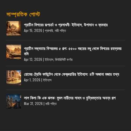
সাম্প্রতিক পোস্ট
প্রাচীন মিশরের রূপচর্চা ও প্রসাধনী: ইতিহাস, উপাদান ও ব্যবহার
Apr 15, 2026
|
গ্যালারি
,
নারী শক্তি
প্রাচীন সভ্যতার বিস্ময়কর ৫ গল্প: ৫৫০০ বছরের মধু থেকে মিশরের রহস্যময়
মমি
Apr 13, 2026
|
ইতিহাস
,
কিউরিসিটি কর্ণার
রোমের ট্রেভি ফাউন্টেন থেকে ফেব্রুয়ারির ইতিহাস: ৪টি অজানা মজার তথ্য
Apr 1, 2026
|
ইতিহাস
লাল কিলা কি এক ঝলক: মুঘল নারীদের সাহস ও বুদ্ধিমত্তার অনন্য গল্প
Mar 31, 2026
|
নারী শক্তি