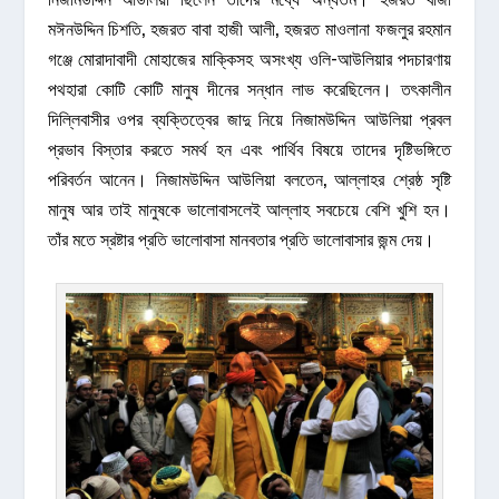
মঈনউদ্দিন চিশতি, হজরত বাবা হাজী আলী, হজরত মাওলানা ফজলুর রহমান
গঞ্জে মোরাদাবাদী মোহাজের মাক্কিসহ অসংখ্য ওলি-আউলিয়ার পদচারণায়
পথহারা কোটি কোটি মানুষ দীনের সন্ধান লাভ করেছিলেন। তৎকালীন
দিল্লিবাসীর ওপর ব্যক্তিত্বের জাদু নিয়ে নিজামউদ্দিন আউলিয়া প্রবল
প্রভাব বিস্তার করতে সমর্থ হন এবং পার্থিব বিষয়ে তাদের দৃষ্টিভঙ্গিতে
পরিবর্তন আনেন। নিজামউদ্দিন আউলিয়া বলতেন, আল্লাহর শ্রেষ্ঠ সৃষ্টি
মানুষ আর তাই মানুষকে ভালোবাসলেই আল্লাহ সবচেয়ে বেশি খুশি হন।
তাঁর মতে স্রষ্টার প্রতি ভালোবাসা মানবতার প্রতি ভালোবাসার জন্ম দেয়।