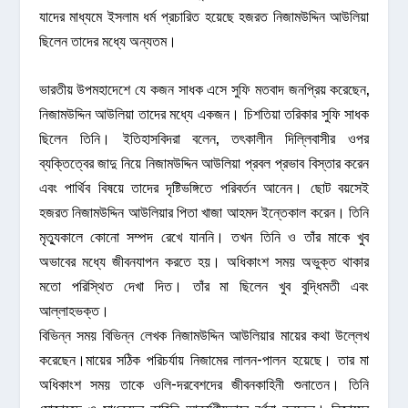
যাদের মাধ্যমে ইসলাম ধর্ম প্রচারিত হয়েছে হজরত নিজামউদ্দিন আউলিয়া
ছিলেন তাদের মধ্যে অন্যতম।
ভারতীয় উপমহাদেশে যে কজন সাধক এসে সুফি মতবাদ জনপ্রিয় করেছেন,
নিজামউদ্দিন আউলিয়া তাদের মধ্যে একজন। চিশতিয়া তরিকার সুফি সাধক
ছিলেন তিনি। ইতিহাসবিদরা বলেন, তৎকালীন দিল্লিবাসীর ওপর
ব্যক্তিত্বের জাদু নিয়ে নিজামউদ্দিন আউলিয়া প্রবল প্রভাব বিস্তার করেন
এবং পার্থিব বিষয়ে তাদের দৃষ্টিভঙ্গিতে পরিবর্তন আনেন। ছোট বয়সেই
হজরত নিজামউদ্দিন আউলিয়ার পিতা খাজা আহমদ ইন্তেকাল করেন। তিনি
মৃত্যুকালে কোনো সম্পদ রেখে যাননি। তখন তিনি ও তাঁর মাকে খুব
অভাবের মধ্যে জীবনযাপন করতে হয়। অধিকাংশ সময় অভুক্ত থাকার
মতো পরিস্থিত দেখা দিত। তাঁর মা ছিলেন খুব বুদ্ধিমতী এবং
আল্লাহভক্ত।
বিভিন্ন সময় বিভিন্ন লেখক নিজামউদ্দিন আউলিয়ার মায়ের কথা উল্লেখ
করেছেন।মায়ের সঠিক পরিচর্যায় নিজামের লালন-পালন হয়েছে। তার মা
অধিকাংশ সময় তাকে ওলি-দরবেশদের জীবনকাহিনী শুনাতেন। তিনি
মোজাহেদ ও সাধকদের কাহিনি আকর্ষণীয়ভাবে বর্ণনা করতেন। নিজামের