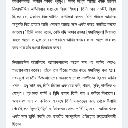
কাশকিনাকার, আজান ফকির প্রমুখ। সবার মধ্যে আমির খসরু ছিলেন
নিজামউদ্দিন আউলিয়ার সবচেয়ে প্রিয় শিষ্য। তিনি তার এতটাই প্রিয়
ছিলেন যে, একদিন নিজামউদ্দিন আউলিয়া বলেন, ‘যদি শরিয়ত আমাকে
অনুমতি দিত তাহলে আমি খসরুকে আমার সঙ্গে একই কবরে সমাহিত করতে
বলতাম।’ তিনি আরও বলেন, কেউ যদি আমার রওজা (সমাধিস্থল) জিয়ারত
করতে আসে, তাহলে সে যেন প্রথমে আমির খসরুর রওজা আগে জিয়ারত
করে পরে তাঁর রওজা জিয়ারত করে।
নিজামউদ্দিন আউলিয়ার পরলোকগমনের কয়েক মাস পর আমির খসরুও
পরলোকগমন করেন। তাঁকে তার পীরের পায়ের কাছে সমাধিস্থ করা হয়।
মধ্যযুগে ভারতীয় উপমহাদেশের অন্যতম শ্রেষ্ঠ সংগীতজ্ঞ ছিলেন আমির
খসরু। শুধু তাই নয়, তিনি ছিলেন একাধারে কবি, গায়ক, সুফি, দার্শনিক ও
যোদ্ধা। প্রধানত ফার্সি ও হিন্দি ভাষায় তিনি গান ও কবিতা লিখতেন।
অসাধারণ গান ও কবিতার মাধ্যমে তিনি ভক্তদের কাছ থেকে উপাধি
পেয়েছিলেন ‘তুত-ই-হিন্দ’ বা ‘ভারতের তোতা পাখি’ হিসেবে। আমির খসরু
একই সঙ্গে তুর্কি, ইরানি এবং ভারতীয় সাংস্কৃতিক ঐতিহ্যের উত্তরাধিকারী
ছিলেন।