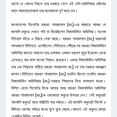
ভালো যে কোনো নিয়তে তার দরবারে গেলে এই ওলি-আউলিয়ার ওছিলায়
মহান আল্লাহতাআলা তার মনোবাসনা পূর্ণ করে দেন।
বাংলাদেশের সিলেটের হজরত শাহজালাল (রহ.)-এর মাজারে আমরা যে
জালালি কবুতর দেখতে পাই তা দিয়েছিলেন নিজামউদ্দিন আউলিয়া। অনেক
ইতিহাস বইয়ে এ বিষয়ে লেখা আছে। হজরত শাহজালাল (রহ.) ভারতবর্ষ
সফরকালে দিল্লিতে এসেছিলেন।দিল্লিতে পৌঁছার পর হজরত নিজামউদ্দিন
আউলিয়া জানতে পারলেন তার এলাকায় একজন দরবেশ সুদূর ইয়েমেন থেকে
এসেছেন, যার সঙ্গে অনেক শিষ্যও রয়েছেন। এরপর নিজামউদ্দিন আউলিয়া
তার এক শিষ্যকে পাঠিয়ে হজরত শাহজালাল রহ.) কে তার দরবারে আমন্ত্রণ
জানান।দিল্লিতে হজরত শাহজালাল (রহ.) যতদিন ছিলেন ততদিন হজরত
নিজামউদ্দিন আউলিয়ার (রহ.) দরবারে শিষ্যদের নিয়ে অবস্থান করেন।
দিল্লি থেকে সিলেটের দিকে আসার সময় হজরত নিজামউদ্দিন আউলিয়া
হজরত শাহজালাল (রহ.)কে একজোড়া কবুতর উপহার দেন। সেই কবুতরই
‘জালালি কবুতর’ নামে পরিচিতি পায় সর্বত্র। এই জালালি কবুতরই সিলেট ও
বিভিন্ন জেলায় সর্বত্র মনের সুখে ঘুরে বেড়ায়।আদতে এই কবুতর জোড়া
এসেছিল দিল্লি থেকেই।