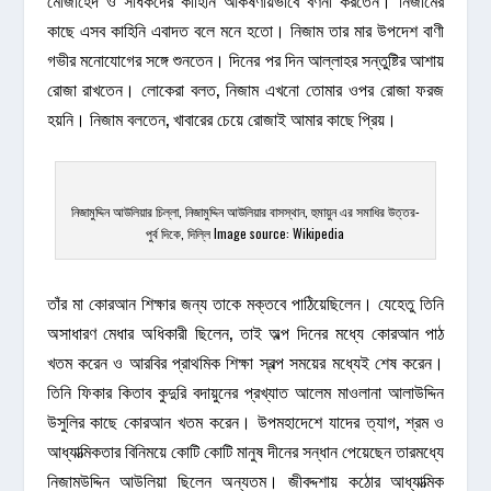
কাছে এসব কাহিনি এবাদত বলে মনে হতো। নিজাম তার মার উপদেশ বাণী
গভীর মনোযোগের সঙ্গে শুনতেন। দিনের পর দিন আল্লাহর সন্তুষ্টির আশায়
রোজা রাখতেন। লোকেরা বলত, নিজাম এখনো তোমার ওপর রোজা ফরজ
হয়নি। নিজাম বলতেন, খাবারের চেয়ে রোজাই আমার কাছে প্রিয়।
নিজামুদ্দিন আউলিয়ার চিল্লা, নিজামুদ্দিন আউলিয়ার বাসস্থান, হুমায়ুন এর সমাধির উত্তর-
পুর্ব দিকে, দিল্লি Image source: Wikipedia
তাঁর মা কোরআন শিক্ষার জন্য তাকে মক্তবে পাঠিয়েছিলেন। যেহেতু তিনি
অসাধারণ মেধার অধিকারী ছিলেন, তাই অল্প দিনের মধ্যে কোরআন পাঠ
খতম করেন ও আরবির প্রাথমিক শিক্ষা স্বল্প সময়ের মধ্যেই শেষ করেন।
তিনি ফিকার কিতাব কুদুরি বদায়ুনের প্রখ্যাত আলেম মাওলানা আলাউদ্দিন
উসুলির কাছে কোরআন খতম করেন। উপমহাদেশে যাদের ত্যাগ, শ্রম ও
আধ্যাত্মিকতার বিনিময়ে কোটি কোটি মানুষ দীনের সন্ধান পেয়েছেন তারমধ্যে
নিজামউদ্দিন আউলিয়া ছিলেন অন্যতম। জীবদ্দশায় কঠোর আধ্যাত্মিক