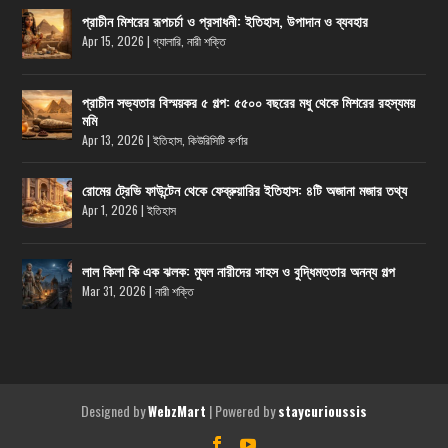
প্রাচীন মিশরের রূপচর্চা ও প্রসাধনী: ইতিহাস, উপাদান ও ব্যবহার
Apr 15, 2026
|
গ্যালারি
,
নারী শক্তি
প্রাচীন সভ্যতার বিস্ময়কর ৫ গল্প: ৫৫০০ বছরের মধু থেকে মিশরের রহস্যময়
মমি
Apr 13, 2026
|
ইতিহাস
,
কিউরিসিটি কর্ণার
রোমের ট্রেভি ফাউন্টেন থেকে ফেব্রুয়ারির ইতিহাস: ৪টি অজানা মজার তথ্য
Apr 1, 2026
|
ইতিহাস
লাল কিলা কি এক ঝলক: মুঘল নারীদের সাহস ও বুদ্ধিমত্তার অনন্য গল্প
Mar 31, 2026
|
নারী শক্তি
Designed by
| Powered by
WebzMart
staycurioussis