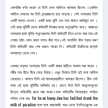
কোলরিজ বর্ণনা করেন যে তিনি তখন আফিমে আসক্ত ছিলেন ।একদিন
আফিম সেবনের পর তিনি তন্দ্রাচ্ছন্ন হয়ে পড়েছে। সেই অবস্থায় তিনি
একটি স্বপ্ন দেখেন। একটি ছায়া মূর্তি যেন তার সামনে আবির্ভুত হল ।
সেই ছায়া মূর্তিটি তাকে কবিতাটি লিখবার জন্য অনুপ্রাণিত করে। আচ্ছন্ন
অবস্থায় ছায়া মূর্তির অনুপ্রেরণায় তিনি কবিতাটি লিখে চলেন আর তার এই
লেখায় হঠাৎ কোন কারণ বশতঃ বাঁধা পরে।এই অতর্কিত বাঁধা পড়ার দরুণ
তিনি কবিতাটি আর শেষ করতে পারেন নি। কবিতাটি চিরদিনের জন্যই
অসমাপ্ত থেকে গেল।
একবার অসুস্থ অবস্থায় তিনি একটি খামার বাড়ীতে বসবাস শুরু করেন ।
শরীর তার ধীরে ধীরে সেরে উঠছে। ওষুধ হিসাবে তিনি দুই দানা আফিম
খেয়েছেন। আসলে তিনি এই মাদকদ্রব্যটিতে আসক্ত ছিলেন। ঠিক সেই
সময় এই ছায়া মূর্তিটির আবির্ভাব হয়। জেগে উঠে তিনি আনন্দোৎফুল্ল
চিত্তে কবিতাটির রচনা শুরু করেন।যখন কবিতাটির নিম্নোক্ত পংক্তি
পর্যন্ত লেখা হয়ঃ For he on honey dew has fed/And drunk the
milk of paradise-সঙ্গে সঙ্গে কাছাকাছি শহর থেকে ইনশিওরেন্সের এক