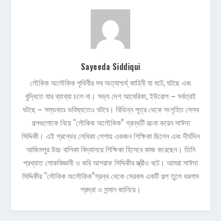
Sayeeda Siddiqui
লৌকিক অলৌকিক পৃথিবীর সব অত্যাশ্চর্য্ কাহিনী যা ঘটে, ঘটছে এবং
বুদ্ধিতে যার ব্যাখ্যা চলে না। সভ্য দেশ আমেরিকা, ইউরোপ – সর্বত্রই
ঘটছে – সম্ভবতঃ ভবিষ্যতেও ঘটবে। বিভিন্ন সূত্র থেকে সংগৃহিত সেসব
গল্পগুলোকে নিয়ে “লৌকিক অলৌকিক” গ্রন্থটি রচনা করেন সাঈদা
সিদ্দিকী। এই গ্রন্থের লেখিকা পেশায় একজন শিক্ষিকা ছিলেন এবং দীর্ঘদিন
আজিমপুর উচ্চ বালিকা বিদ্যালয়ে শিক্ষিকা হিসেবে কাজ করেছেন। তিনি
প্রখ্যাত লোকবিজ্ঞানী ও কবি আশরাফ সিদ্দিকীর স্ত্রীও বটে। আমরা সাঈদা
সিদ্দিকীর “লৌকিক অলৌকিক”গ্রন্থ থেকে সেরকম একটি গল্প তুলে ধরলাম
শ্রদ্ধা ও সন্মান জানিয়ে।