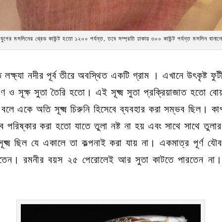
যুগের মসলিনের থ্রেড কাউন্ট হতো ১২০০ পর্যন্ত, তবে সম্প্রতি ঢাকায় ৩০০ কাউন্ট পর্যন্ত মসলিন বানান
 লক্ষ্যা নদীর পূর্ব তীরে অবস্থিত একটি গ্রাম । এখানে উৎকৃষ্ট ফুট
ণ ও সূক্ষ সুতা তৈরি হতো। এই সূক্ষ্ম সুতা প্রক্রিয়াজাত হতো বোয
 বলে একে অতি সূক্ষ্ম চিরুনি হিসেবে ব্যবহার করা সম্ভব ছিল। কা
ভাবে পরিষ্কার করা হতো যাতে তুলা নষ্ট না হয় এবং সাথে সাথে তুল
ূক্ষ্ম ছিল যে একালে তা কল্পনাই করা যায় না। একমাত্র পূর্ণ যৌ
করতেন। রমনীর বয়স ২৫ পেরোলেই আর সুতা কাটতে পারতেন না। কার