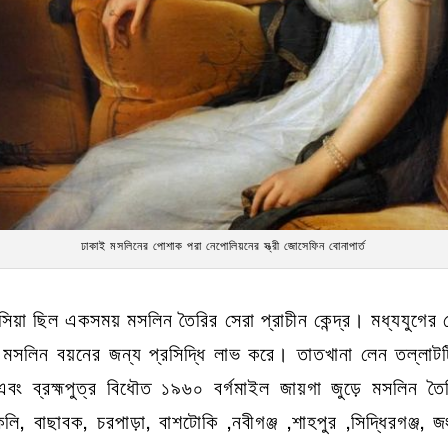
ঢাকাই মসলিনের পোশাক পরা নেপোলিয়নের স্ত্রী জোসেফিন বোনাপার্ত
াসিয়া ছিল একসময় মসলিন তৈরির সেরা প্রাচীন কেন্দ্র। মধ্যযুগের
 মসলিন বয়নের জন্য প্রসিদ্ধি লাভ করে। তাতখানা লেন তল্লাট
এবং ব্রহ্মপুত্র বিধৌত ১৯৬০ বর্গমাইল জায়গা জুড়ে মসলিন তৈ
বৈকলি, বাছাবক, চরপাড়া, বাশটোকি ,নবীগঞ্জ ,শাহপুর ,সিদ্ধিরগঞ্জ, জ