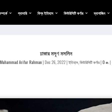
্পর্কে
গ্যালারি
বিশ্ব ইতিহাস
কিউরিসিটি কর্ণার
ম্যাগাজিন
ঢাকার মসৃণ মসলিন
Muhammad Arifur Rahman
|
Dec 26, 2022
|
ইতিহাস
,
কিউরিসিটি কর্ণার
|
0
|