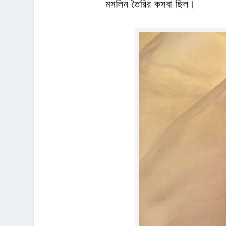
মসলিন তৈরির কসবা ছিল।