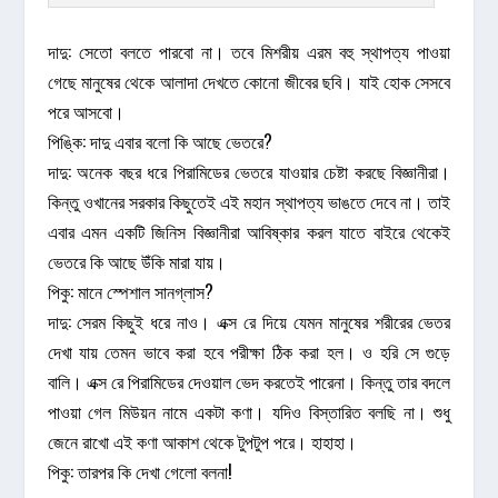
দাদু: সেতো বলতে পারবো না। তবে মিশরীয় এরম বহু স্থাপত্য পাওয়া
গেছে মানুষের থেকে আলাদা দেখতে কোনো জীবের ছবি। যাই হোক সেসবে
পরে আসবো।
পিঙ্কি: দাদু এবার বলো কি আছে ভেতরে?
দাদু: অনেক বছর ধরে পিরামিডের ভেতরে যাওয়ার চেষ্টা করছে বিজ্ঞানীরা।
কিন্তু ওখানের সরকার কিছুতেই এই মহান স্থাপত্য ভাঙতে দেবে না। তাই
এবার এমন একটি জিনিস বিজ্ঞানীরা আবিষ্কার করল যাতে বাইরে থেকেই
ভেতরে কি আছে উঁকি মারা যায়।
পিকু: মানে স্পেশাল সানগ্লাস?
দাদু: সেরম কিছুই ধরে নাও। এক্স রে দিয়ে যেমন মানুষের শরীরের ভেতর
দেখা যায় তেমন ভাবে করা হবে পরীক্ষা ঠিক করা হল। ও হরি সে গুড়ে
বালি। এক্স রে পিরামিডের দেওয়াল ভেদ করতেই পারেনা। কিন্তু তার বদলে
পাওয়া গেল মিউয়ন নামে একটা কণা। যদিও বিস্তারিত বলছি না। শুধু
জেনে রাখো এই কণা আকাশ থেকে টুপটুপ পরে। হাহাহা।
পিকু: তারপর কি দেখা গেলো বলনা!