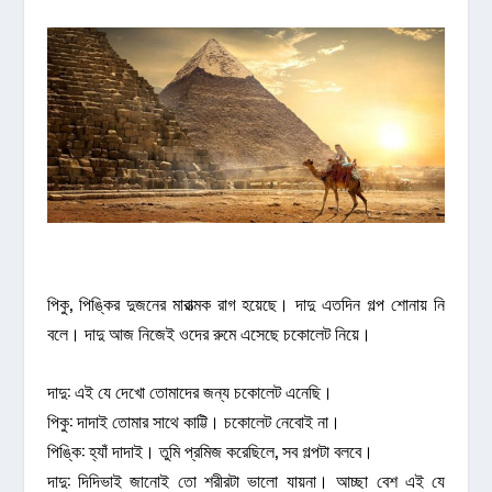
পিকু, পিঙ্কির দুজনের মারাত্মক রাগ হয়েছে। দাদু এতদিন গল্প শোনায় নি
বলে। দাদু আজ নিজেই ওদের রুমে এসেছে চকোলেট নিয়ে।
দাদু: এই যে দেখো তোমাদের জন্য চকোলেট এনেছি।
পিকু: দাদাই তোমার সাথে কাট্টি। চকোলেট নেবোই না।
পিঙ্কি: হ্যাঁ দাদাই। তুমি প্রমিজ করেছিলে, সব গল্পটা বলবে।
দাদু: দিদিভাই জানোই তো শরীরটা ভালো যায়না। আচ্ছা বেশ এই যে