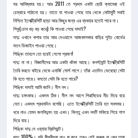
ঘর আবিষ্কার হয়। আর 2011 তে প্রথম একটা ছোট্ট ক্যামেরা ওই
চেম্বারে পাঠানো হয়। তাতে যা পাওয়া গেছে তার থেকে মোটামুটি সবাই
নিশ্চিত ইলেক্ট্রিসিটি ছাড়া আর কিছুর জন্য এর ব্যবহার হতেই পারে না।
পিকু(চোখ বড় বড় করে): কি পাওয়া গেছে দাদাই?
দাদু: ওখানে কপার তার আর দেওয়ালে আজকালকার বাড়ির সুইচ বোর্ডের
মতন ডিজাইন পাওয়া গেছে।
পিঙ্কি: তাহলে তো হয়েই গেলো প্রমাণ!
দাদু: না না। বিজ্ঞানীদের আর একটা খটকা আছে। কনস্ট্যান্ট ইলেক্ট্রিসিটি
তৈরি করতে বাইরে থেকে এনার্জি সোর্স লাগে। তাঁরা এতদিন ভেবেছো সেটা
কি হতে পারে। বলতো সেটা কি হতে পারে?
পিঙ্কি: দাদাই আমি জানি। নীল নদ।
দাদু: চমৎকার। একদম ঠিক। নীল নদ আগে পিরামিডের নীচ দিয়ে বয়ে
যেত। একদম প্রথমদিন বলেছি। এতে ইলেক্ট্রিসিটি তৈরি হত সবসময়।
ধরে নাও যেমন জলবিদ্যুৎ হয় এখন। কিন্তু এখন নদটি শুকিয়ে গিয়ে পাশ
দিয়ে যায়।
পিঙ্কি: দাদু দে ওয়্যার ব্রিলিয়ান্ট।
দাদু: 100%। যদি মীসরীয়রা নাও বা করে, তবুও যেই করুক না কেন তারা