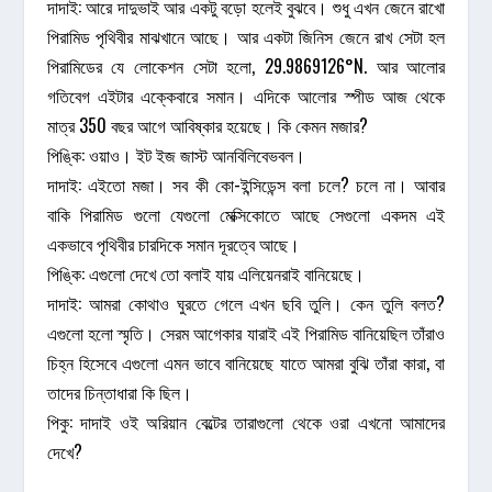
দাদাই: আরে দাদুভাই আর একটু বড়ো হলেই বুঝবে। শুধু এখন জেনে রাখো
পিরামিড পৃথিবীর মাঝখানে আছে। আর একটা জিনিস জেনে রাখ সেটা হল
পিরামিডের যে লোকেশন সেটা হলো, 29.9869126°N. আর আলোর
গতিবেগ এইটার এক্কেবারে সমান। এদিকে আলোর স্পীড আজ থেকে
মাত্র 350 বছর আগে আবিষ্কার হয়েছে। কি কেমন মজার?
পিঙ্কি: ওয়াও। ইট ইজ জাস্ট আনবিলিবেভবল।
দাদাই: এইতো মজা। সব কী কো-ইন্সিডেন্স বলা চলে? চলে না। আবার
বাকি পিরামিড গুলো যেগুলো মেক্সিকোতে আছে সেগুলো একদম এই
একভাবে পৃথিবীর চারদিকে সমান দূরত্বে আছে।
পিঙ্কি: এগুলো দেখে তো বলাই যায় এলিয়েনরাই বানিয়েছে।
দাদাই: আমরা কোথাও ঘুরতে গেলে এখন ছবি তুলি। কেন তুলি বলত?
এগুলো হলো স্মৃতি। সেরম আগেকার যারাই এই পিরামিড বানিয়েছিল তাঁরাও
চিহ্ন হিসেবে এগুলো এমন ভাবে বানিয়েছে যাতে আমরা বুঝি তাঁরা কারা, বা
তাদের চিন্তাধারা কি ছিল।
পিকু: দাদাই ওই অরিয়ান বেল্টের তারাগুলো থেকে ওরা এখনো আমাদের
দেখে?