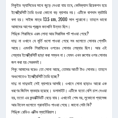
লিকুইড অ্যাসিডের সাথে জুড়ে দেওয়া যায় তবে, কেমিক্যাল রিয়েকশন হয়ে
ইলেক্ট্রিসিটি তৈরি হওয়া কোনো বড় ব্যাপার নয়। এটিকে বাগদাদ ব্যাটারি
বলা হয়। সাইজ মাত্র 13.5 cm, 2000 সাল পুরোনো। তাহলে ভাবো
আমাদের আগের প্রজন্ম কতখানি উন্নত ছিল।
পিঙ্কি: পিরামিডে এরম লোহা আর সিরামিক পট পাওয়া গেছে?
দাদু: না ওখানে যে মূর্তি গুলো পাওয়া গেছে সব গুলোতে সোনার প্লেটিং
আছে। এমনকি পিরামিডের ওপরেও সোনার লেয়্যার ছিল। আর এই
লেয়্যার ইলেক্ট্রিসিটি ছাড়া করা সম্ভব না। যেমন এখন রুপোর ওপর সোনার
জল করা হয় সেরকমই।
পিকু: আমাদের ঘরেও তো সোনা আছে, তোমার আংটি টাও সোনার। তাহলে
অগুলোতেও ইলেক্ট্রিসিটি তৈরি হচ্ছে?
দাদু: না দাদুভাই সেই ব্যাপারে আসছি। ওখানে সোনা ছাড়াও আরো এক
ধরণের জিনিস ব্যবহার হয়েছে। ডলামাইট। এটিকে যতো বেশি চাপ দেওয়া
হয়, ততো এর কন্ডাক্টিভিটি বেড়ে যায়। এখানেই শেষ নয়, লুকোনো প্যাসেজ
আর টানেল গুলোতে গ্রানাইটও পাওয়া গেছে। জানো সেটা কি?
পিঙ্কি: রেডিও এক্টিভ ম্যাটেরিয়াল।