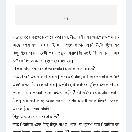
মমি
দাদু: ভেতরে সবথেকে ওপরে রাজার ঘর, নীচে রাণীর ঘর আর গ্র্যান্ড গ্যালারি
আছে বিশাল বড়। এবার এই কণা এগুলো ছাড়াও একটা উটের কুঁজো মত
কিছু খুঁজে পায়। সেটা প্রায় গ্র্যান্ড গ্যালারির মতই বিশাল বড়। আর
সেটাকে বিগ ভয়েড বা বৃহৎ গহ্বর বলা হয়।
পিঙ্কি: মানে এখনও ওই ভয়েডটায় কি আছে জানা যায়নি?
দাদু: না ওটা এখনো দেখা যায়নি। তবে এই রাজা, রাণী আর গ্যালারি তিনটিই
একটা রাস্তা দিয়ে জোড়া যায়। একটা ছোট্ট ক্যামেরা ঢুকিয়ে এগুলো পাওয়া
গেছে। আর পাওয়া গেছে এখনও অব্দি 2 টো বাইরে বেরোনোর দরজা।
কিন্তু মনে করা হচ্ছে আরও অনেক গোপন জায়গা আছে নিশ্চই, যেগুলো
এখনও খুঁজে পাওয়া যায়নি।
পিকু: তাহলে কেন বানালো এসব?
দাদু: পিরামিডে এমন কিছু চিহ্ন পাওয়া গেছে, যা প্রমাণ করে পিরামিডে বল