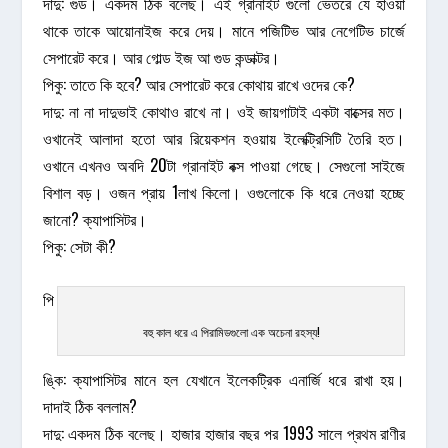
দাদু: গুড। একদম ঠিক বলেছ। এই গ্রানাইট গুলো ভেতরে যে হাওয়া
থাকে তাকে আয়োনাইজ করে দেয়। মানে পজিটিভ আর নেগেটিভ চার্জে
সেপারেট করে। আর গোল্ড ইজ আ গুড কন্ডাক্টর।
পিকু: তাতে কি হবে? আর সেপারেট করে কোথায় রাখে ওদের কে?
দাদু: না না দাদুভাই কোথাও রাখে না। ওই জায়গাটাই একটা বাক্সের মত।
ওখানেই আলাদা হতো আর রিয়েকশন হওয়ায় ইলেক্ট্রিসিটি তৈরি হত।
ওখানে এখনও অবদি 20টা গ্রানাইট বক্স পাওয়া গেছে। সেগুলো সাইজে
বিশাল বড়। ওজন প্রায় 1লাখ কিলো। ওগুলোকে কি ধরে নেওয়া হচ্ছে
জানো? ক্যাপাসিটর।
পিকু: সেটা কী?
পি
বহু কাল ধরে এ পিরামিডগুলো এক অচেনা রহস্য!
ঙ্কি: ক্যাপাসিটর মানে হল যেখানে ইলেকট্রিক এনার্জি ধরে রাখা হয়।
দাদাই ঠিক বললাম?
দাদু: একদম ঠিক বলেছ। হাজার হাজার বছর পর 1993 সালে প্রথম রাণীর