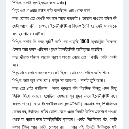
পিঙ্কি: দাদাই ক্লাইম্যাক্স বলো এবার।
পিকু: ওই পাওয়ার হাউস নাকি বলেছিলে, ওটা থেকে বলো।
দাদু: তোমার তো দেখছি সব মনে আছে দাদুভাই। তাহলে পাওয়ার হাউস কী
সেটা আগে বলি। যেখানে ইলেক্ট্রিসিটি বা বিদ্যুৎ তৈরি হয় সেই জায়গাকে
বলা হয় পাওয়ার হাউস।
পিঙ্কি: দাদাই কি বলছ তুমি? আমি তো পড়েছি 1900 অ্যারাউন্ড নিকোলা
টেসলা আর থমাস এডিসন প্রথম ইলেক্ট্রিসিটি আবিষ্কার করেছিল।
দাদু: দাঁড়াও দাঁড়াও অনেক প্রমাণ পাওয়া গেছে তো। বলছি একটা একটা
করে।
পিকু: মানে ওখানে অনেক গ্যাজেট ছিল। ডোরেমন গেছিল আমি শিওর।
পিঙ্কি: ভাই তুই থাম তো। কার্টুন সব জায়গায়। দাদাই তুমি বলো।
দাদু: তো যেটা বলছিলাম। সবার প্রথমে বলি পিরামিড কিন্তু এমন কিছু
জিনিস দিয়ে বানানো হয়েছিল, যেগুলো খুব সুন্দর ভাবে ইলেক্ট্রিসিটি বহন
করতে পারে। মানে ইলেকট্রিক্যাল কন্ডাক্টিভিটি। এমনকি শুধু পিরামিডের
ভেতর নয়, ইরাকেও মাটির তোলা থেকে এমন তিনটি জিনিস একসাথে পাওয়া
গেছে যা প্রমাণ করে ইলেক্ট্রিসিটির ব্যবহার। একটা সিরামিকের পট, একটি
কপার টিউব আর একটা লোহার রড। এবার এই তিনটে জিনিসকে যদি