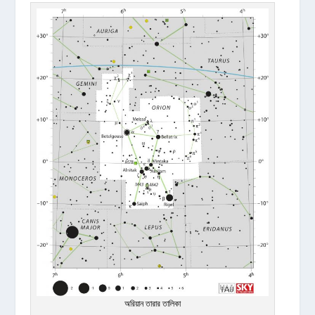
অরিয়ান তারার তালিকা