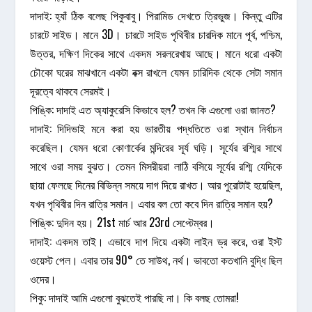
দাদাই: হ্যাঁ ঠিক বলেছ পিকুবাবু। পিরামিড দেখতে ত্রিভুজ। কিন্তু এটির
চারটে সাইড। মানে 3D। চারটে সাইড পৃথিবীর চারদিক মানে পূর্ব, পশ্চিম,
উত্তর, দক্ষিণ দিকের সাথে একদম সরলরেখায় আছে। মানে ধরো একটা
চৌকো ঘরের মাঝখানে একটা বক্স রাখলে যেমন চারিদিক থেকে সেটা সমান
দূরত্বে থাকবে সেরমই।
পিঙ্কি: দাদাই এত অ্যাকুরেসি কিভাবে হল? তখন কি এগুলো ওরা জানত?
দাদাই: দিদিভাই মনে করা হয় ভারতীয় পদ্ধতিতে ওরা স্থান নির্বাচন
করেছিল। যেমন ধরো কোণার্কের মন্দিরের সূর্য ঘড়ি। সূর্যের রশ্মির সাথে
সাথে ওরা সময় বুঝত। তেমন মিসরীয়রা লাঠি বসিয়ে সূর্যের রশ্মি যেদিকে
ছায়া ফেলছে দিনের বিভিন্ন সময়ে দাগ দিয়ে রাখত। আর পুরোটাই হয়েছিল,
যখন পৃথিবীর দিন রাত্রি সমান। এবার বল তো কবে দিন রাত্রি সমান হয়?
পিঙ্কি: দুদিন হয়। 21st মার্চ আর 23rd সেপ্টেম্বর।
দাদাই: একদম তাই। এভাবে দাগ দিয়ে একটা লাইন ড্র করে, ওরা ইস্ট
ওয়েস্ট পেল। এবার তার 90° তে সাউথ, নর্থ। ভাবতো কতখানি বুদ্ধি ছিল
ওদের।
পিকু: দাদাই আমি এগুলো বুঝতেই পারছি না। কি বলছ তোমরা!