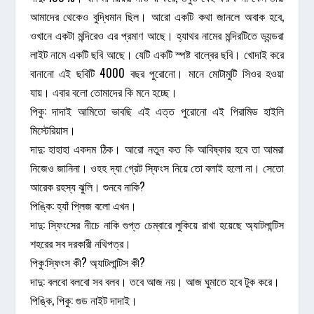
আমাদের থেকেও বুদ্ধিমান ছিল। আরো একটি কথা জানলে অবাক হবে,
ওখানে একটা মন্দিরেও এর প্রমাণ আছে। হ্যাথর নামের মন্দিরটিতে ড্যন্ডরা
লাইট নামে একটি ছবি আছে। যেটি একটি স্পষ্ট বাল্বের ছবি। খোদাই করে
বানানো এই ছবিটি 4000 বছর পুরোনো। মানে মোটামুটি সিওর হওয়া
যায়। এবার বলো তোমাদের কি মনে হচ্ছে।
পিকু: দাদাই আমিতো ভাবছি এই এত্ত পুরোনো এই পিরামিড হাইলি
মিস্টেরিয়াস।
দাদু: হাহাহা একদম ঠিক। আরো নতুন কত কি আবিষ্কার হবে তা আমরা
নিজেও জানিনা। ওহহ দ্যা গ্রেট স্ফিংস নিয়ে তো বলাই হলো না। সেতো
আরেক রহস্য ঝুলি। শুনবে নাকি?
পিঙ্কি: হ্যাঁ প্লিজ বলো এখন।
দাদু: স্ফিংসের নীচে নাকি গুপ্ত চেম্বারে লুকিয়ে রাখা হয়েছে অ্যাটলান্টিস
শহরের সব দরকারী নথিপত্র।
পিকু:স্ফিংস কী? অ্যাটলান্টিস কী?
দাদু: বলবো বলবো সব বলব। তবে আজ নয়। আজ ঘুমাতে হবে টুক করে।
পিঙ্কি, পিকু: গুড নাইট দাদাই।