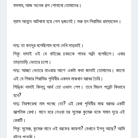
বসলাম, আজ অনেক গল্প শোনাবো তোমাদের।
ব্যাস আনন্দে আটখানা হয়ে গেল দুজনেই। শুরু হল পিরামিড রহস্যভেদ।
দাদু: তা কতদূর বলেছিলাম বলো দেখি দাদুভাই।
পিকু: দাদাই ওই যে বাইরের চকচকে পাথর অব্দি বলেছিলে। এবার
তাড়াতাড়ি ভেতরে চলো।
দাদু: আচ্ছা ভেতরে যাওয়ার আগে একটা কথা জানাই তোমাদের। জানো
এই যে গিজার পিরামিড পৃথিবীর একদম মাঝখান বরাবর তৈরি।
পিঙ্কি: দাদাই কিন্তু আর্থ তো ওভাল শেপ। তবে মিডল পয়েন্ট কিভাবে
হবে?
দাদু: নিরক্ষরেখা নাম শুনেছ তো? এই রেখা পৃথিবীর মাঝ বরাবর একটি
কাল্পনিক রেখা। মানে ধরে নেওয়া হয় সুমেরু কুমেরু থকে সমান দূরে এই
রেখাটি।
পিকু: সুমেরু, কুমেরু মানে ওই বরফের জায়গা? যেখানে ইগলু আছে? আমি
বইয়ে পড়েছি।