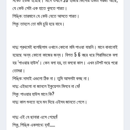
সকেট ইউজ হয়েছে। মানে ওখানে 20 হাজার কিলোর একটা দরজা আছে,
যে কেউ সেটা এক হাতে খুলতে পারত।
পিঙ্কি: তারমানে যে কেউ যেতে আসতে পারত।
পিকু: তাহলে তো মমি চুরি হয়ে যাবে।
দাদু: প্রথমেই বলেছিলাম ওখানে কোনো মমি পাওয়া যায়নি। মানে বানানোই
হয়েছে অন্য কোনো কাজের জন্য। বিগত 5 6 বছর ধরে পিরামিডকে বলা
হয় ‘পাওয়ার হাউস’। কেন বলা হয়, তা বলবো কাল। এখন চটপট শুয়ে পরো
তোমরা।
পিঙ্কি: দাদাই এগুলো ঠিক না। তুমি আসলটা বলছ না।
দাদু: এইগুলো না জানলে ইকুয়েশন মিলবে না যে!
পিকু: পাওয়ার হাউস মানে কি?
দাদু: কাল শুনতে হবে মন দিয়ে এইসব জানতে গেলে।
দাদু: এই যে ছানারা এসে গেছো!
পিকু, পিঙ্কি একসাথে: হ্যাঁ……