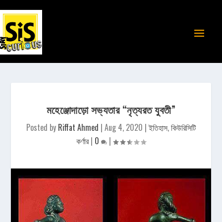
মহেঞ্জোদাড়ো সভ্যতার “নৃত্যরত যুবতী”
Posted by
Riffat Ahmed
|
Aug 4, 2020
|
ইতিহাস
,
কিউরিসিটি
কর্ণার
|
0
|