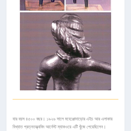
যার বয়স ৪৫০০ বছর। ১৯২৬ সালে মহেঞ্জোদাড়োর এইচ আর এলাকায়
বিখ্যাত প্রত্নতত্ত্ববিদ আর্নেস্ট ম্যাকওয়ে এটি খুঁজে পেয়েছিলেন।