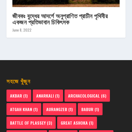
জীবকঃ বুদ্ধের আদর্শে অনুপ্রাণিত প্রাচীন পৃথিবীর
একজন প্রতিভাবান চিকিৎসক
June 8, 2022
সহজে খুঁজুন
AKBAR
(1)
ANARKALI
(1)
ARCHAEOLOGICAL
(6)
ATGAH KHAN
(1)
AURANGZEB
(1)
BABUR
(1)
BATTLE OF PLASSEY
(3)
GREAT ASHOKA
(1)