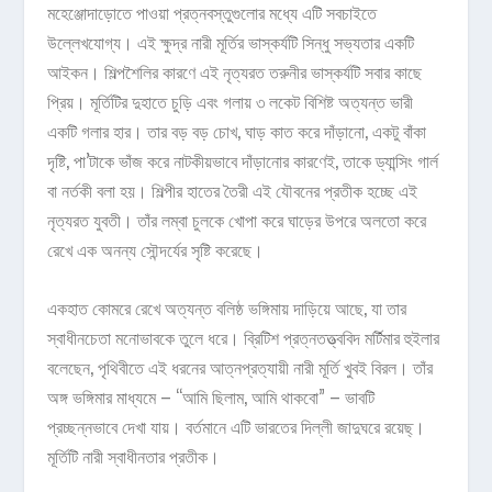
মহেঞ্জোদাড়োতে পাওয়া প্রত্নবস্তুগুলোর মধ্যে এটি সবচাইতে
উল্লেখযোগ্য। এই ক্ষুদ্র নারী মূর্তির ভাস্কর্যটি সিন্ধু সভ্যতার একটি
আইকন। শিল্পশৈলির কারণে এই নৃত্যরত তরুনীর ভাস্কর্যটি সবার কাছে
প্রিয়। মূর্তিটির দুহাতে চুড়ি এবং গলায় ৩ লকেট বিশিষ্ট অত্যন্ত ভারী
একটি গলার হার। তার বড় বড় চোখ, ঘাড় কাত করে দাঁড়ানো, একটু বাঁকা
দৃষ্টি, পা’টাকে ভাঁজ করে নাটকীয়ভাবে দাঁড়ানোর কারণেই, তাকে ড্যান্সিং গার্ল
বা নর্তকী বলা হয়। শিল্পীর হাতের তৈরী এই যৌবনের প্রতীক হচ্ছে এই
নৃত্যরত যুবতী। তাঁর লম্বা চুলকে খোপা করে ঘাড়ের উপরে অলতো করে
রেখে এক অনন্য সৌন্দর্যের সৃষ্টি করেছে।
একহাত কোমরে রেখে অত্যন্ত বলিষ্ঠ ভঙ্গিমায় দাড়িয়ে আছে, যা তার
স্বাধীনচেতা মনোভাবকে তুলে ধরে। ব্রিটিশ প্রত্নতত্ত্ববিদ মর্টিমার হুইলার
বলেছেন, পৃথিবীতে এই ধরনের আত্নপ্রত্যায়ী নারী মূর্তি খুবই বিরল। তাঁর
অঙ্গ ভঙ্গিমার মাধ্যমে – “আমি ছিলাম, আমি থাকবো” – ভাবটি
প্রচ্ছন্নভাবে দেখা যায়। বর্তমানে এটি ভারতের দিল্লী জাদুঘরে রয়েছ্।
মূর্তিটি নারী স্বাধীনতার প্রতীক।