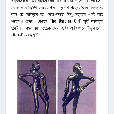
অন্তর্গত ছিল। এই সভ্যতা হরপ্পা- মহেঞ্জোদাড়ো সভ্যতা নামে পরিচিত।
১৯২০ সালে ব্রিটিশ ভারতের পাঞ্জাব প্রদেশে প্রত্নতাত্ত্বিক খননকার্যের
ফলে এটি আবিষ্কার হয়। মহেঞ্জোদাড়ো সিন্ধু সভ্যতার একটি অতি
গুরুত্বপূর্ণ কেন্দ্র। যেখানে ‘The Dancing Girl’ মূর্তি আবিস্কৃত
হয়েছিল। আমরা এখন মহেঞ্জোদাড়োর ড্যান্সিং গার্ল সম্পর্কে কিছু বলবো।
এটি একটি ব্রোঞ্জ মূর্তি ।