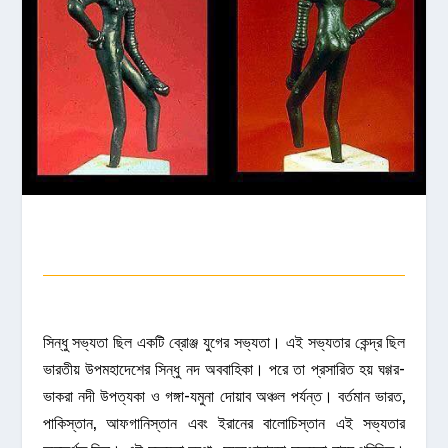
সিন্ধু সভ্যতা ছিল একটি ব্রোঞ্জ যুগের সভ্যতা। এই সভ্যতার কেন্দ্র ছিল
ভারতীয় উপমহাদেশের সিন্ধু নদ অববাহিকা। পরে তা প্রসারিত হয় ঘগ্গর-
ভাকরা নদী উপত্যকা ও গঙ্গা-যমুনা দোয়াব অঞ্চল পর্যন্ত। বর্তমান ভারত,
পাকিস্তান, আফগানিস্তান এবং ইরানের বালোচিস্তান এই সভ্যতার