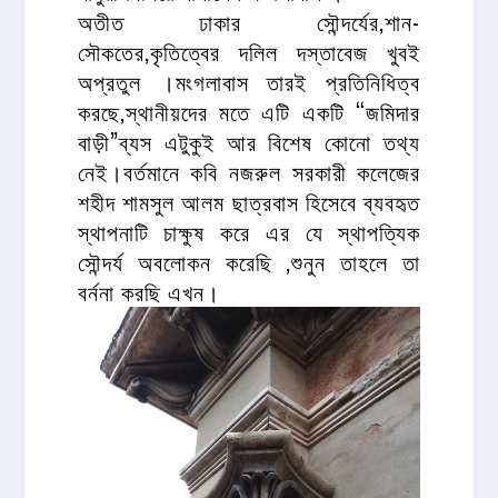
অতীত ঢাকার সৌন্দর্যের,শান-
সৌকতের,কৃতিত্বের দলিল দস্তাবেজ খুবই
অপ্রতুল ।মংগলাবাস তারই প্রতিনিধিত্ব
করছে,স্থানীয়দের মতে এটি একটি “জমিদার
বাড়ী”ব্যস এটুকুই আর বিশেষ কোনো তথ্য
নেই।বর্তমানে কবি নজরুল সরকারী কলেজের
শহীদ শামসুল আলম ছাত্রবাস হিসেবে ব্যবহৃত
স্থাপনাটি চাক্ষুষ করে এর যে স্থাপত্যিক
সৌন্দর্য অবলোকন করেছি ,শুনুন তাহলে তা
বর্ননা করছি এখন।