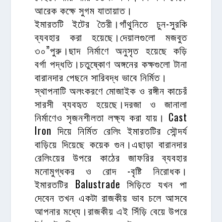
আরেক কক্ষে সুগম যাতায়াত।
ইমারতটি ইটের তৈরী।গাঁথুনিতে চুন-সুরকি
ব্যবহার করা হয়েছে।দেয়ালগুলো মজবুত
৩০”পুরু।ছাদ নির্মাণে অনুসৃত হয়েছে কড়ি
বর্গা পদ্ধতি।চতুষ্কোণ অঙ্গনের কক্ষগুলো টানা
বারানদার পেছনে সারিবদ্ধ ভাবে নির্মিত।
স্থাপনাটি অলংকরণে মোজাইক ও রঙ্গীন কাচেরঁ
সারসী ব্যবহৃত হয়েছে।দরজা ও জানালা
নির্মাণেও সৃজনশীলতা লক্ষ্য করা যায়। Cast
Iron দিয়ে নির্মিত রেলিং ইমারতটির সৌন্দর্য
বাড়িয়ে দিয়েছে কয়েক গুন।এছাড়া বারানদার
রেলিংয়ের উপরে কাঠের জাফরির ব্যবহার
মনোমুগ্ধকর ও রোদ -বৃষ্টি নিরোধক।
ইমারতটির Balustrade সিড়িতে যখন পা
দেবেন তখন একটা রাজকীয় ভাব চলে আসবে
আপনার মধ্যে।রাজকীয় এই সিঁড়ি বেয়ে উপরে