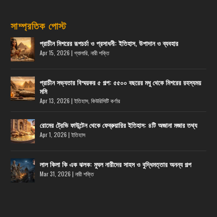
সাম্প্রতিক পোস্ট
প্রাচীন মিশরের রূপচর্চা ও প্রসাধনী: ইতিহাস, উপাদান ও ব্যবহার
Apr 15, 2026
|
গ্যালারি
,
নারী শক্তি
প্রাচীন সভ্যতার বিস্ময়কর ৫ গল্প: ৫৫০০ বছরের মধু থেকে মিশরের রহস্যময়
মমি
Apr 13, 2026
|
ইতিহাস
,
কিউরিসিটি কর্ণার
রোমের ট্রেভি ফাউন্টেন থেকে ফেব্রুয়ারির ইতিহাস: ৪টি অজানা মজার তথ্য
Apr 1, 2026
|
ইতিহাস
লাল কিলা কি এক ঝলক: মুঘল নারীদের সাহস ও বুদ্ধিমত্তার অনন্য গল্প
Mar 31, 2026
|
নারী শক্তি