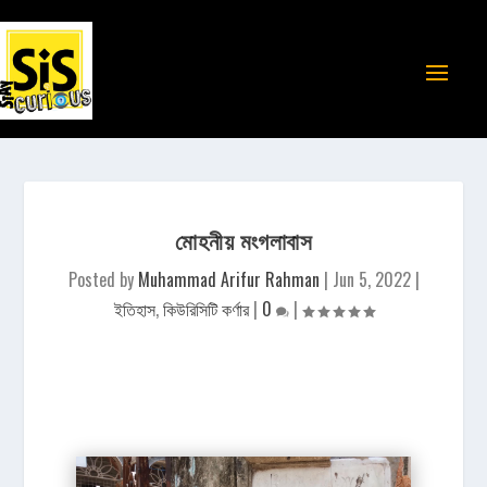
মোহনীয় মংগলাবাস
Posted by
Muhammad Arifur Rahman
|
Jun 5, 2022
|
ইতিহাস
,
কিউরিসিটি কর্ণার
|
0
|