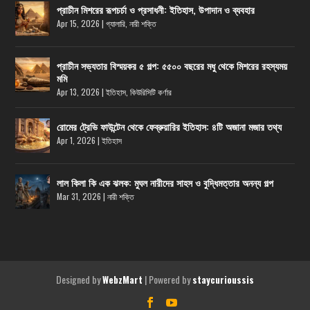
প্রাচীন মিশরের রূপচর্চা ও প্রসাধনী: ইতিহাস, উপাদান ও ব্যবহার
Apr 15, 2026
|
গ্যালারি
,
নারী শক্তি
প্রাচীন সভ্যতার বিস্ময়কর ৫ গল্প: ৫৫০০ বছরের মধু থেকে মিশরের রহস্যময়
মমি
Apr 13, 2026
|
ইতিহাস
,
কিউরিসিটি কর্ণার
রোমের ট্রেভি ফাউন্টেন থেকে ফেব্রুয়ারির ইতিহাস: ৪টি অজানা মজার তথ্য
Apr 1, 2026
|
ইতিহাস
লাল কিলা কি এক ঝলক: মুঘল নারীদের সাহস ও বুদ্ধিমত্তার অনন্য গল্প
Mar 31, 2026
|
নারী শক্তি
Designed by
| Powered by
WebzMart
staycurioussis