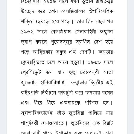
বিদ্রোহীরা ১৯৫৯ সালে যখন তুতসি রাজতন্ত্র
উচ্ছেদ করে তখন বেলজিয়ামের ঔপনিবেশিক
শক্তি নড়বড়ে হয়ে পড়ে। তার তিন বছর পর
১৯৬২ সালে বেলজিয়াম সেনাবাহিনী রুয়ান্ডা
ত্যাগ করলে পুরোদস্তুর স্বাধীন দেশ হয়ে
পড়ে আফ্রিকার সবুজ এই দেশটি। ক্ষমতার
কেন্দ্রবিন্দুতে চলে আসে হুতুরা। ১৯৬৩ সালে
প্রেসিডেন্ট বনে যান হুতু চরমপন্থী নেতা
জুভেনাল হাবিয়ারিমানা। রুয়ান্ডার দ্বিতীয় এই
রাষ্ট্রপতি নির্বাচনে কারচুপি করে ক্ষমতায় বসেন
এবং ধীরে ধীরে একনায়কে পরিণত হন।
স্বাভাবিকভাবেই ভীত তুতসিরা পালিয়ে যায়
পার্শ্ববর্তী দেশগুলোতে। তুতসিদের এক বিরাট
অংশ ঘাটি গাড়ে উগান্ডায় এবং সেখানেই তারা