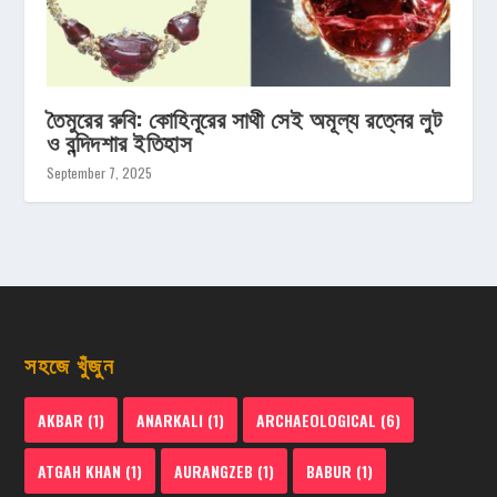
তৈমুরের রুবি: কোহিনূরের সাথী সেই অমূল্য রত্নের লুট
ও বন্দিদশার ইতিহাস
September 7, 2025
সহজে খুঁজুন
AKBAR
(1)
ANARKALI
(1)
ARCHAEOLOGICAL
(6)
ATGAH KHAN
(1)
AURANGZEB
(1)
BABUR
(1)