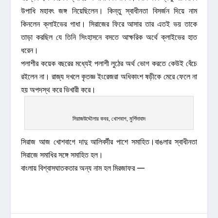
উপাধি মহাবৎ জঙ্গ নিয়েছিলেন। কিন্তু স্বাধীনতা বিসর্জন দিয়ে নাম
কিনলেন ক্লাইভের গাধা। সিরাজের ফিরে আসার তার এতই ভয় তাকে
তাড়া করছিল যে তিনি সিংহাসনে বসতে আক্ষরিক অর্থে ক্লাইভের হাত
ধরেন।
পলাশীর কয়েক বছরের মধ্যেই পলাশী লুঠের অর্থ ভোগ করতে কেউই বেঁচে
রইলেন না। রাজ্য দখলে কৃতজ্ঞ ইংরেজরা অধিকাংশ ষড়ীকে মেরে ফেলে না
হয় অপদস্থ করে ভিখারী করে।
সিরাজউদ্দৌলার কবর, খোশবাগ, মুর্শিদাবাদ
সিরাজ আজ খোশবাগে দাদু আলিবর্দীর পাশে সমাহিত।বাঙলার স্বাধীনতা
সিরাজে সমাধির সঙ্গে সমাহিত হল।
বাংলায় বিশ্বাসঘাতকতার অন্য নাম হল মিরজাফর —