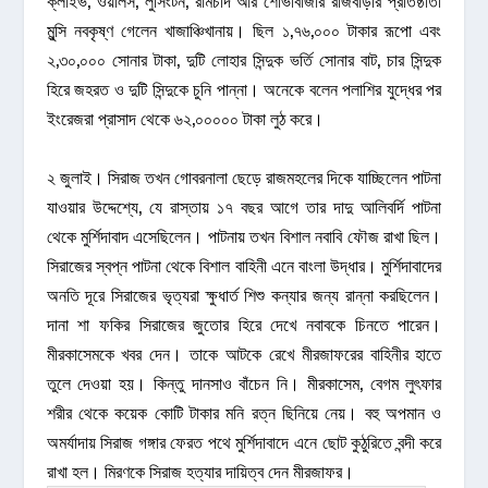
ক্লাইভ, ওয়ালস, লুসিংটন, রামচাঁদ আর শোভাবাজার রাজবাড়ীর প্রতিষ্ঠাতা
মুন্সি নবকৃষ্ণ গেলেন খাজাঞ্চিখানায়। ছিল ১,৭৬,০০০ টাকার রূপো এবং
২,৩০,০০০ সোনার টাকা, দুটি লোহার সিন্দুক ভর্তি সোনার বাট, চার সিন্দুক
হিরে জহরত ও দুটি সিন্দুকে চুনি পান্না। অনেকে বলেন পলাশির যুদ্ধের পর
ইংরেজরা প্রাসাদ থেকে ৬২,০০০০০ টাকা লুঠ করে।
২ জুলাই। সিরাজ তখন গোবরনালা ছেড়ে রাজমহলের দিকে যাচ্ছিলেন পাটনা
যাওয়ার উদ্দেশ্যে, যে রাস্তায় ১৭ বছর আগে তার দাদু আলিবর্দি পাটনা
থেকে মুর্শিদাবাদ এসেছিলেন। পাটনায় তখন বিশাল নবাবি ফৌজ রাখা ছিল।
সিরাজের স্বপ্ন পাটনা থেকে বিশাল বাহিনী এনে বাংলা উদ্ধার। মুর্শিদাবাদের
অনতি দূরে সিরাজের ভৃত্যরা ক্ষুধার্ত শিশু কন্যার জন্য রান্না করছিলেন।
দানা শা ফকির সিরাজের জুতোর হিরে দেখে নবাবকে চিনতে পারেন।
মীরকাসেমকে খবর দেন। তাকে আটকে রেখে মীরজাফরের বাহিনীর হাতে
তুলে দেওয়া হয়। কিন্তু দানসাও বাঁচেন নি। মীরকাসেম, বেগম লুৎফার
শরীর থেকে কয়েক কোটি টাকার মনি রত্ন ছিনিয়ে নেয়। বহু অপমান ও
অমর্যাদায় সিরাজ গঙ্গার ফেরত পথে মুর্শিদাবাদে এনে ছোট কুঠুরিতে বন্দী করে
রাখা হল। মিরণকে সিরাজ হত্যার দায়িত্ব দেন মীরজাফর।