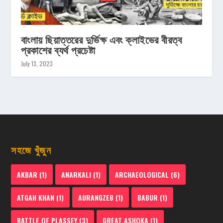
বাংলায় ছিয়াত্তরের দুর্ভিক্ষ এবং ক্লাইভের বীরত্ব
প্রকাশের ব্যর্থ প্রচেষ্টা
July 13, 2023
সহজে খুঁজুন
AKBAR
(1)
ANARKALI
(1)
ARCHAEOLOGICAL
(6)
ATGAH KHAN
(1)
AURANGZEB
(1)
BABUR
(1)
BATTLE OF PLASSEY
(3)
GREAT ASHOKA
(1)