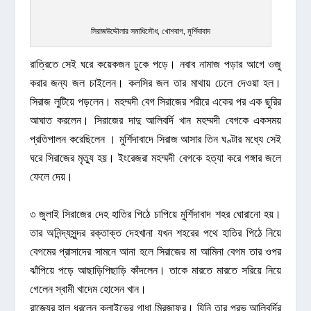
সিরাজউদ্দৌলার সমাধিসৌধ, খোশবাগ, মুর্শিদাবাদ
রাত্রিতে সেই ঘরে কয়েকজন ঢুকে পড়ে। নবাব নামাজ পড়ার আগে ওজু
করার জন্য জল চাইলেন। কলসির জল তার মাথায় ঢেলে দেওয়া হল।
সিরাজ লুটিয়ে পড়লেন। মহম্মদী বেগ সিরাজের শরীরে একের পর এক ছুরির
আঘাত করলেন। সিরাজের দাদু আলিবর্দি খান মহম্মদী বেগকে একসময়
প্রতিপালন করেছিলেন । মুর্শিদাবাদে সিরাজ আসার তিন ঘণ্টার মধ্যে সেই
ঘরে সিরাজের মৃত্যু হয়। ইংরেজরা মহম্মদী বেগকে হত্যা করে গঙ্গার জলে
ফেলে দেয়।
৩ জুলাই সিরাজের দেহ হাতির পিঠে চাপিয়ে মুর্শিদাবাদ শহর ঘোরানো হয়।
তার অনিন্দ্যসুন্দর রক্তাক্ত দেহখানা যখন শহরের পথে হাতির পিঠে নিয়ে
বেগমের প্রাসাদের সামনে আনা হলে সিরাজের মা আমিনা বেগম তার ওপর
ঝাঁপিয়ে পড়ে আছাড়িপিছাড়ি কাঁদলেন। তাকে মারতে মারতে সরিয়ে নিয়ে
গেলেন স্বামী খাদেম হোসেন খান।
রাজ্যের হাল ধরলেন ক্লাইভের গাধা মিরজাফর। যিনি তার প্রভু আলিবর্দির