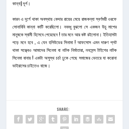
কান্না) দূর্গ।
কারন এ দূর্গে থাকা অবস্থায় কেদার রায়ের মেয়ে রাজকন্যা স্বর্ণময়ী ওরফে
সোনাবিবি কান্না কাটি করেছিলো। নববধু বুঝলো সে একজন উচু মাপের
মানুষকে স্বামী হিসেবে পেয়েছেন ! তার মনে আর কষ্ট রইলোনা। ইতিহাসটা
পড়ে মনে হবে , এ যেন হলিউডের সিনামা ! আফসোস এমন দারুণ প্লট
থাকা সত্ত্বেও আমাদের সিনেমা বা নাটক নির্মাতারা, ননসেন্স টাইপের নাটক
সিনেমা বানায় ! একটা অসুস্থ চর্চা ঢুকে গেছে সমাজের ভেতরে যা করোনা
ভাইরাসের চাইতেও বাজে।
SHARE: