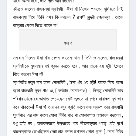
যাবে! অনর্থ হবে , জাত পাত আর রইবেনা!
কাঁদতে বসলেন রাজকন্যা স্বর্ণময়ী ! ঈসা খাঁ নিজেও পড়লেন মুসিবতে !এই
রাজকন্যা নিয়ে তিনি এখন কি করবেন ? রূপসী সুন্দরী রাজকন্যা , তাকে
রাস্তায় ফেলে দিতে পারেন না!
ঈশা খাঁ
সমাধান দিলেন ঈসা খাঁর বেগম ফাতেমা খান ! তিনি জানালেন, রাজকন্যা
স্বর্ণময়ীকে মুসলমান ধর্ম গ্রহন করতে হবে , আর তাকে ২য় স্ত্রী হিসেবে
বিয়ে করবেন ঈসা খাঁ!
স্বর্ণময়ীর নতুন নাম হলো সোনাবিবি , ঈসা খাঁর ২য় স্ত্রী! তাকে নিয়ে আসা
হলো রাজধানী সুবর্ণ গাও এ, ( বর্তমান সোনারগাও) । কিন্তু সোনাবিবি তার
পরিবার থেকে যে আঘাত পেয়েছেন সেটা ভুলতে না পেরে সারাক্ষণ মুখ ভার
করে থাকতেন! ঈসা খাঁ তার নব বধুর প্রতি ভালোবাসা স্বরুপ তার রাজধানী
সুবর্ণগাও এর নাম বদলে সোনা বিবির গাও বা সোনারগাও নামকরন করলেন ,
শুধু তাই নয় , রাজকন্যাকে উদ্ধারের পরে শীতলক্ষ্যার পাড়ে যেই দূর্গে
রাজকন্যাকে রেখেছিলেন সেটা নাম বদলে রাখলেন সোনা কান্দা ( সোনা বিবির