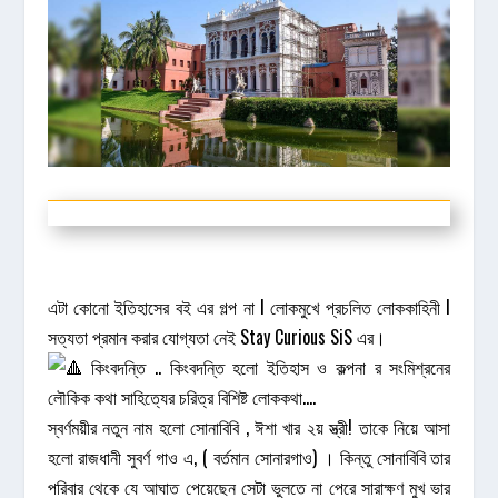
এটা কোনো ইতিহাসের বই এর গল্প না l লোকমুখে প্রচলিত লোককাহিনী l
সত্যতা প্রমান করার যোগ্যতা নেই Stay Curious SiS এর।
কিংবদন্তি .. কিংবদন্তি হলো ইতিহাস ও কল্পনা র সংমিশ্রনের
লৌকিক কথা সাহিত্যের চরিত্র বিশিষ্ট লোককথা….
স্বর্ণময়ীর নতুন নাম হলো সোনাবিবি , ঈশা খার ২য় স্ত্রী! তাকে নিয়ে আসা
হলো রাজধানী সুবর্ণ গাও এ, ( বর্তমান সোনারগাও) । কিন্তু সোনাবিবি তার
পরিবার থেকে যে আঘাত পেয়েছেন সেটা ভুলতে না পেরে সারাক্ষণ মুখ ভার