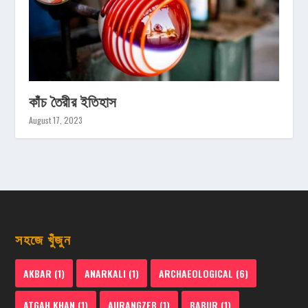
কাঁচ তৈরীর ইতিহাস
August 17, 2023
সহজে খুঁজুন
AKBAR
(1)
ANARKALI
(1)
ARCHAEOLOGICAL
(6)
ATGAH KHAN
(1)
AURANGZEB
(1)
BABUR
(1)