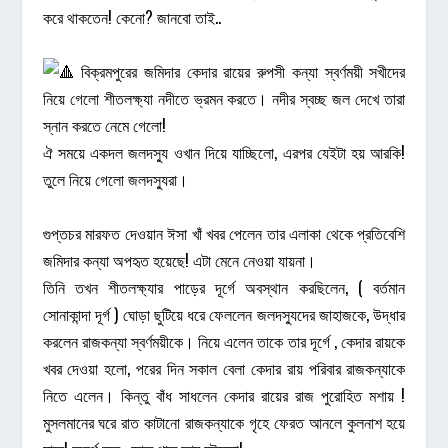
করে থাকতেন! কেনো? জানবো তাই..
বিক্রমপুরের জমিদার কেদার রায়ের রুপসী কন্যা স্বর্ণময়ী সখীদের
নিয়ে গেলো শীতলক্ষ্যা নদীতে ভ্রমন করতে। নদীর স্বচ্ছ জল দেখে তারা
স্নান করতে নেমে গেলো!
ঐ সময়ে একদল জলদস্যু ওখান দিয়ে যাচ্ছিলো, এরপর যেইটা হয় আরকি!
তুলে নিয়ে গেলো জলদস্যুরা।
গুপ্তচর মারফত দেওয়ান ঈসা খাঁ খবর পেলেন তার এলাকা থেকে প্রতিবেশি
জমিদার কন্যা অপহৃত হয়েছে! এটা মেনে নেওয়া যায়না।
তিনি তখন শীতলক্ষ্যার পাড়ের দূর্গে অবস্থান করছিলেন, ( বর্তমান
সোনাকান্দা দূর্গ ) ঘোড়া ছুটিয়ে ধরে ফেললেন জলদস্যুদের জাহাজকে, উদ্ধার
করলেন রাজকন্যা স্বর্ণময়ীকে। নিয়ে এলেন তাকে তার দূর্গে , কেদার রায়কে
খবর দেওয়া হলো, পরের দিন সকাল বেলা কেদার রায় পরিবার রাজকন্যাকে
নিতে এলেন। কিন্তু বাঁধ সাধলেন কেদার রায়ের রাজ পুরোহিত মশায় !
মুসলমানের ঘরে রাত কাটানো রাজকন্যাকে গৃহে ফেরত আনলে কুলনাশ হয়ে