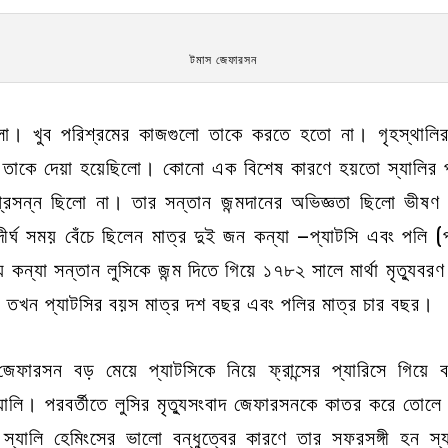
টমাস জেফারসন
িলো। খুব পরিশ্রমের কাজগুলো তাকে করতে হতো না। গৃহস্থালির 
ই তাকে দেয়া হয়েছিলো। কোনো এক বিশেষ কারণে হয়তো স্যালির প
প্রসন্ন ছিলো না। তার সন্তান জন্মদানের অভিজ্ঞতা ছিলো ভীষণ 
 দীর্ঘ সময় বেঁচে ছিলেন মাত্র দুই জন কন্যা –প্যাটসি এবং পলি (পর
ন্যা সন্তান লুসিকে জন্ম দিতে গিয়ে ১৭৮২ সালে মার্থা মৃত্যুবর
যান, তখন প্যাটসির বয়স মাত্র দশ বছর এবং পলির মাত্র চার বছর।
 জেফারসন বড় মেয়ে প্যাটসিকে নিয়ে ফ্রান্সের প্যারিসে গিয়ে 
 স্যালি। পরবর্তীতে লুসির মৃত্যুসংবাদ জেফারসনকে কাতর করে তোল
স্যালি হেমিংসের ভালো বন্ধুত্বের কারণে তার সফরসঙ্গী হন স