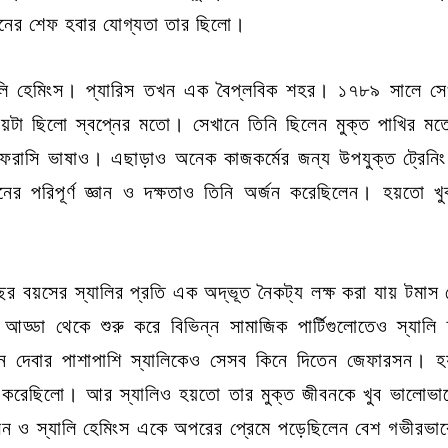
নের শেফ হবার যোগ্যতা তার ছিলো।
লি হেমিংস। প্যারিস তখন এক বৈপ্লবিক শহর। ১৭৮৯ সালে সে
সময়টা ছিলো স্বপ্নের মতো। সেখানে তিনি ছিলেন মুক্ত পাখির মত
াসি ভাষাও। এছাড়াও অনেক কাজকর্মের জন্য উপযুক্ত ট্রেনিং 
ের পরিপূর্ণ জ্ঞান ও দক্ষতাও তিনি অর্জন করেছিলেন। হয়তো খ
ছর বয়সের স্যালির প্রতি এক অদ্ভূত নৈকট্য লক্ষ করা যায় টমা
আড্ডা থেকে শুরু করে বিভিন্ন সামাজিক পার্টিগুলোতেও স্যালি 
িনে দেবার পাশাপাশি স্যালিকেও সেসব কিনে দিতেন জেফারসন।
ুরু করেছিলো। আর স্যালিও হয়তো তার মুক্ত জীবনকে খুব ভালো
সন ও স্যালি হেমিংস একে অপরের প্রেমে পড়েছিলেন বেশ গভীরভাব