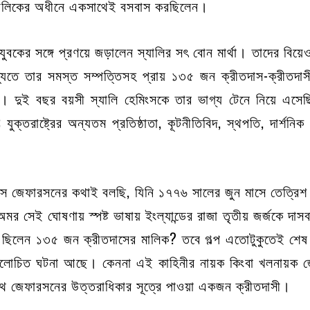
মালিকের অধীনে একসাথেই বসবাস করছিলেন।
বকের সঙ্গে প্রণয়ে জড়ালেন স্যালির সৎ বোন মার্থা। তাদের বিয়
ুতে তার সমস্ত সম্পত্তিসহ প্রায় ১৩৫ জন ক্রীতদাস-ক্রীতদাসী
র। দুই বছর বয়সী স্যালি হেমিংসকে তার ভাগ্য টেনে নিয়ে এস
ক্তরাষ্ট্রের অন্যতম প্রতিষ্ঠাতা, কূটনীতিবিদ, স্থপতি, দার্শনিক এ
টমাস জেফারসনের কথাই বলছি, যিনি ১৭৭৬ সালের জুন মাসে তেত্রিশ ব
মর সেই ঘোষণায় স্পষ্ট ভাষায় ইংল্যান্ডের রাজা তৃতীয় জর্জকে দ
 ছিলেন ১৩৫ জন ক্রীতদাসের মালিক? তবে গল্প এতোটুকুতেই শেষ
 আলোচিত ঘটনা আছে। কেননা এই কাহিনীর নায়ক কিংবা খলনায়ক জে
সাথে জেফারসনের উত্তরাধিকার সূত্রে পাওয়া একজন ক্রীতদাসী।