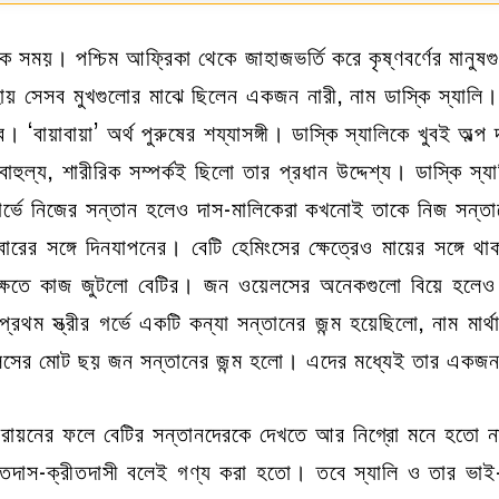
ময়। পশ্চিম আফ্রিকা থেকে জাহাজভর্তি করে কৃষ্ণবর্ণের মানুষগ
অসহায় সেসব মুখগুলোর মাঝে ছিলেন একজন নারী, নাম ডাস্কি স্যালি
। ‘বায়াবায়া’ অর্থ পুরুষের শয্যাসঙ্গী। ডাস্কি স্যালিকে খুবই অল
াহুল্য, শারীরিক সম্পর্কই ছিলো তার প্রধান উদ্দেশ্য। ডাস্কি স্য
 গর্ভে নিজের সন্তান হলেও দাস-মালিকেরা কখনোই তাকে নিজ সন্তা
রের সঙ্গে দিনযাপনের। বেটি হেমিংসের ক্ষেত্রেও মায়ের সঙ্গে
্ষেতে কাজ জুটলো বেটির। জন ওয়েলসের অনেকগুলো বিয়ে হলেও স্
প্রথম স্ত্রীর গর্ভে একটি কন্যা সন্তানের জন্ম হয়েছিলো, নাম মা
েলসের মোট ছয় জন সন্তানের জন্ম হলো। এদের মধ্যেই তার একজন 
 সংকরায়নের ফলে বেটির সন্তানদেরকে দেখতে আর নিগ্রো মনে হতো ন
্রীতদাস-ক্রীতদাসী বলেই গণ্য করা হতো। তবে স্যালি ও তার ভাই