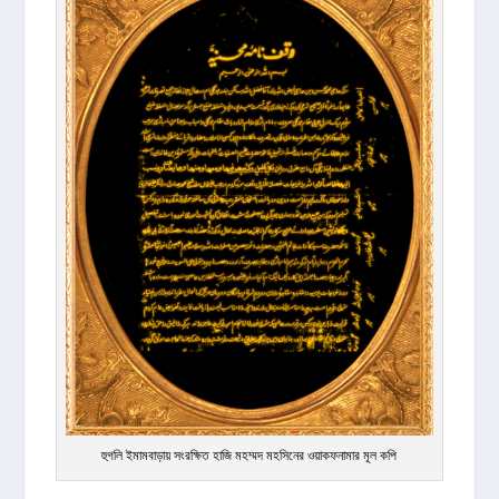
হুগলি ইমামবাড়ায় সংরক্ষিত হাজি মহম্মদ মহসিনের ওয়াকফনামার মূল কপি