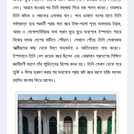
নেন। আরবে যাওয়ার পর তিনি মক্কায় গিয়ে হজ পালন করেন। তারপরে
তিনি মদিনা ও নজফের এলাকায় যান। পথে ডাকাত দলের হাতে তিনি
সর্বস্বান্ত হয়ে পরবর্তী প্রায় সাত বছর টাকা-পয়সা শূন্য অবস্থায় ইরাক,
আরব ও মেসোপটেমিয়ার নানা স্থান ঘুরে ঘুরে অবশেষে ইস্পাহান শহরে
নিজের দাদার দেশের মাটিতে পৌঁছান। সেখানে পৌঁছে তিনি সেখানকার
আত্মীয়দের কাছ থেকে উষ্ণ অভ্যর্থনা ও আতিথেয়তা লাভ করেন।
ইস্পাহানে তিনি বেশ কয়েক বছর ছিলেন এবং খোরাসান প্রদেশের শিক্ষিত
জ্ঞানীগুণী মহলে তাঁর পান্ডিত্যের বিশেষ কদর হয়। তিনি সেখান থেকে পরে
তুর্কি ও মিশর ভ্রমণ করার পর অবশেষে প্রায় ষাট বছর বয়সে হাজি মহম্মদ
মহসিন বাংলায় ফিরে আসেন।