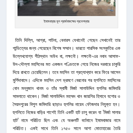
ইমামবাড়ার মূল প্রার্থনাকক্ষের প্রবেশদ্বার
তিনি দিল্লি, আগ্রা, পাটনা, বেনারস যেখানেই গেছেন সেখানেই তার
পান্ডিত্যের জন্য পেয়েছেন বিশেষ সম্মান। ভারতে পারসিক সংস্কৃতির এক
উল্লেখযোগ্য পীঠস্থান অউধ বা, লক্ষনৌ। লক্ষনৌ-এর নবাব আসাফ-
উদ-দৌল্লা মহসিনের মত একজন পণ্ডিতকে পেয়ে নিজের দরবারে চাকুরি
দিয়ে রাখতে চেয়েছিলেন। তবে মহসিন তা প্রত্যাখ্যান করে ফিরে আসেন
মুর্শিদাবাদে। এদিকে মহসিন দেশ ভ্রমণে বেরনোর পর হুগলিতে মহসিনের
বোন মন্নুজান খানম ও তাঁর স্বামী মির্জা সালাউদ্দিন হুগলির জমিদারি
সামলাতে থাকেন। মির্জা সালাউদ্দিন মহম্মদ খান জায়গির হিসাবে যশোর ও
সৈয়দপুরের বিপুল জমিদারি ছাড়াও হুগলির নায়েব ফৌজদার নিযুক্ত হন।
হুগলিতে নিজের বাড়ির পাশেই তিনি একটি হাট চালু করেন যা ‘মির্জা সালার
হাট’ নামে পরিচিত ছিল এবং যে অঞ্চলটি বর্তমানে ইমামবাজার নামে
পরিচিত। একই সাথে তিনি ১৭৫০ সালে আগা মোতাহারের তৈরি