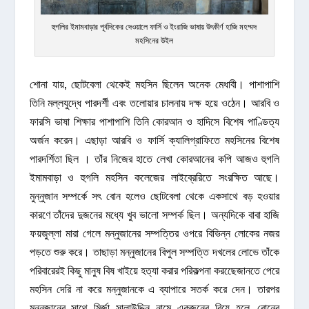
হুগলির ইমামবাড়ার পূর্বদিকের দেওয়ালে ফার্সি ও ইংরাজি ভাষায় উৎকীর্ণ হাজি মহম্মদ
মহসিনের উইল
শোনা যায়, ছোটবেলা থেকেই মহসিন ছিলেন অনেক মেধাবী। পাশাপাশি
তিনি মল্লযুদ্ধে পারদর্শী এবং তলোয়ার চালনায় দক্ষ হয়ে ওঠেন। আরবি ও
ফারসি ভাষা শিক্ষার পাশাপাশি তিনি কোরআন ও হাদিসে বিশেষ পাণ্ডিত্য
অর্জন করেন। এছাড়া আরবি ও ফার্সি ক্যালিগ্রাফিতে মহসিনের বিশেষ
পারদর্শিতা ছিল । তাঁর নিজের হাতে লেখা কোরআনের কপি আজও হুগলি
ইমামবাড়া ও হুগলি মহসিন কলেজের লাইব্রেরিতে সংরক্ষিত আছে।
মুন্নুজান সম্পর্কে সৎ বোন হলেও ছোটবেলা থেকে একসাথে বড় হওয়ার
কারণে তাঁদের দুজনের মধ্যে খুব ভালো সম্পর্ক ছিল। অন্যদিকে বাবা হাজি
ফয়জুল্লা মারা গেলে মন্নুজানের সম্পত্তির ওপরে বিভিন্ন লোকের নজর
পড়তে শুরু করে। তাছাড়া মন্নুজানের বিপুল সম্পত্তি দখলের লোভে তাঁকে
পরিবারেরই কিছু মানুষ বিষ খাইয়ে হত্যা করার পরিকল্পনা করছেেজানতে পেরে
মহসিন দেরি না করে মন্নুজানকে এ ব্যাপারে সতর্ক করে দেন। তারপর
মন্নুজানের সাথে মির্জা সালাউদ্দিন নামে একজনের বিয়ে হলে, বোনের