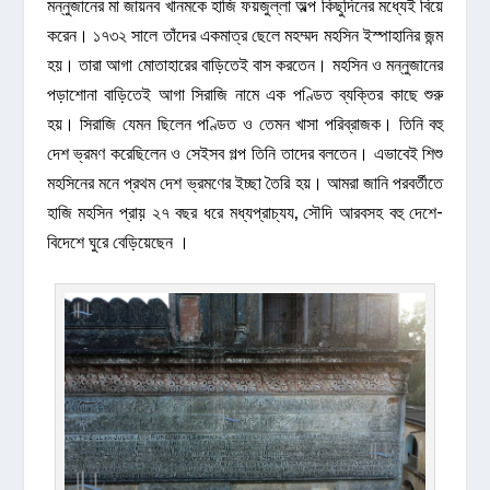
মন্নুজানের মা জায়নব খানমকে হাজি ফয়জুল্লা অল্প কিছুদিনের মধ্যেই বিয়ে
করেন। ১৭৩২ সালে তাঁদের একমাত্র ছেলে মহম্মদ মহসিন ইস্পাহানির জন্ম
হয়। তারা আগা মোতাহারের বাড়িতেই বাস করতেন। মহসিন ও মন্নুজানের
পড়াশোনা বাড়িতেই আগা সিরাজি নামে এক পণ্ডিত ব্যক্তির কাছে শুরু
হয়। সিরাজি যেমন ছিলেন পণ্ডিত ও তেমন খাসা পরিব্রাজক। তিনি বহু
দেশ ভ্রমণ করেছিলেন ও সেইসব গল্প তিনি তাদের বলতেন। এভাবেই শিশু
মহসিনের মনে প্রথম দেশ ভ্রমণের ইচ্ছা তৈরি হয়। আমরা জানি পরবর্তীতে
হাজি মহসিন প্রায়় ২৭ বছর ধরে মধ্যপ্রাচ্যয, সৌদি আরবসহ বহু দেশে-
বিদেশে ঘুরে বেড়িয়েছেন ।