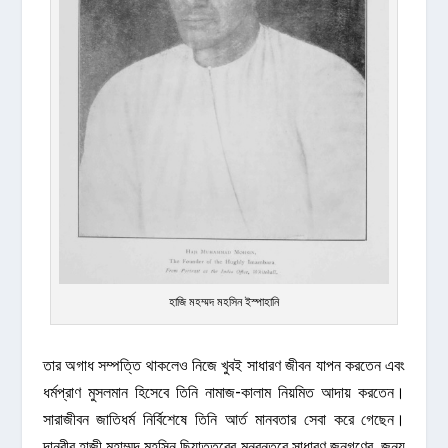
হাজি মহম্মদ মহসিন ইস্পাহানি
তার অগাধ সম্পত্তি থাকলেও নিজে খুবই সাধারণ জীবন যাপন করতেন এবং
ধর্মপ্রাণ মুসলমান হিসেবে তিনি নামাজ-কালাম নিয়মিত আদায় করতেন।
সারাজীবন জাতিধর্ম নির্বিশেষে তিনি আর্ত মানবতার সেবা করে গেছেন।
দানবীর হাজী মহাম্মদ মহসিন ছিয়াত্তরের মন্বন্তরে সাধারণ জনগণের জন্য