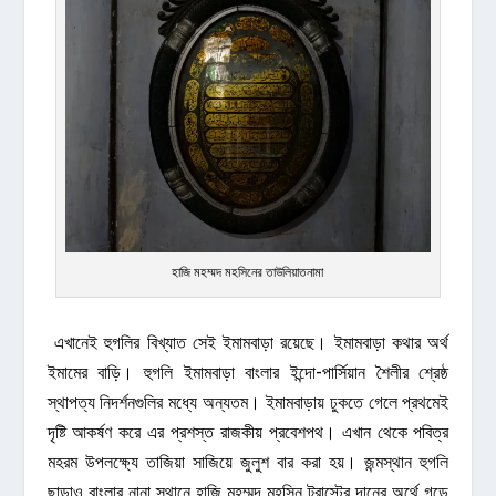
হাজি মহম্মদ মহসিনের তাউলিয়াতনামা
এখানেই হুগলির বিখ্যাত সেই ইমামবাড়া রয়েছে। ইমামবাড়া কথার অর্থ
ইমামের বাড়ি। হুগলি ইমামবাড়া বাংলার ইন্দো-পার্সিয়ান শৈলীর শ্রেষ্ঠ
স্থাপত্য নিদর্শনগুলির মধ্যে অন্যতম। ইমামবাড়ায় ঢুকতে গেলে প্রথমেই
দৃষ্টি আকর্ষণ করে এর প্রশস্ত রাজকীয় প্রবেশপথ। এখান থেকে পবিত্র
মহরম উপলক্ষ্যে তাজিয়া সাজিয়ে জুলুশ বার করা হয়। জন্মস্থান হুগলি
ছাড়াও বাংলার নানা স্থানে হাজি মহম্মদ মহসিন ট্রাস্টের দানের অর্থে গড়ে