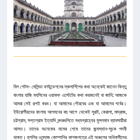
বিল গেটস- মেলিন্ডা ফাউন্ডেশনের স্কলার্শিপের কথা অনেকেই জানেন কিন্তু
বাংলার হাজি মহসিনের ওয়াকফ এস্টেটের কথা কয়জনেই বা জানি; আজকে
আমরা সেই গল্পই করব। যা আমাদের গৌরবের এবং যা আমাদের গর্বের।
ইউরোপীয়দের বাংলায় আগমনের বহু আগে থেকেই সুরাট, কেরালা, মাদ্রাজ,
চট্টগ্রাম, সপ্তগ্রাম ইত্যাদি বন্দরগুলিতে মধ্যপ্রাচ্যের মুসলমান ব্যাবসায়ীরা
আসত। তাদের অনেকের নামের শেষে তাদের জন্মস্থান-সূচক পদবী
থাকত। হুগলির ওলন্দাজ কোম্পানির কাগজপত্রে এই অঞ্চলের অধিবাসীদের