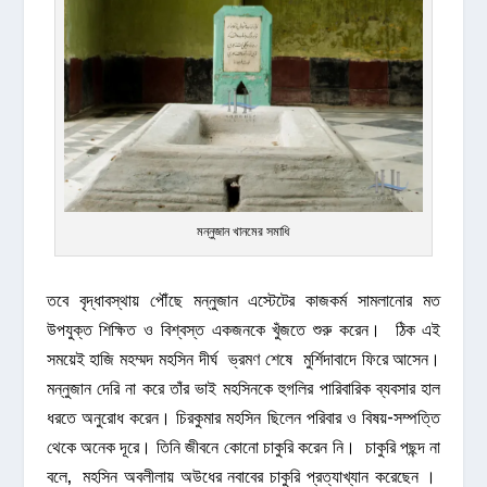
মন্নুজান খানমের সমাধি
তবে বৃদ্ধাবস্থায় পৌঁছে মন্নুজান এস্টেটের কাজকর্ম সামলানোর মত
উপযুক্ত শিক্ষিত ও বিশ্বস্ত একজনকে খুঁজতে শুরু করেন। ঠিক এই
সময়েই হাজি মহম্মদ মহসিন দীর্ঘ ভ্রমণ শেষে মুর্শিদাবাদে ফিরে আসেন।
মন্নুজান দেরি না করে তাঁর ভাই মহসিনকে হুগলির পারিবারিক ব্যবসার হাল
ধরতে অনুরোধ করেন। চিরকুমার মহসিন ছিলেন পরিবার ও বিষয়-সম্পত্তি
থেকে অনেক দূরে। তিনি জীবনে কোনো চাকুরি করেন নি। চাকুরি পছন্দ না
বলে, মহসিন অবলীলায় অউধের নবাবের চাকুরি প্রত্যাখ্যান করেছেন ।