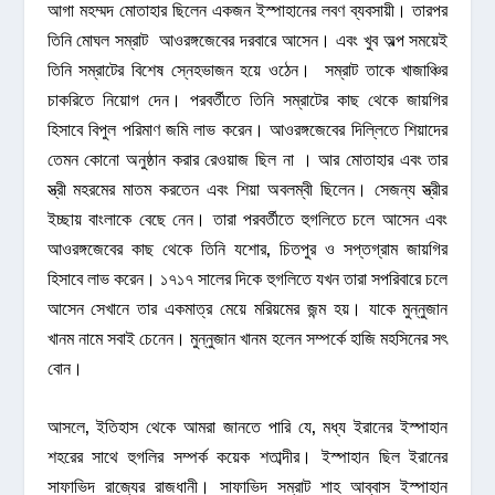
আগা মহম্মদ মোতাহার ছিলেন একজন ইস্পাহানের লবণ ব্যবসায়ী। তারপর
তিনি মোঘল সম্রাট আওরঙ্গজেবের দরবারে আসেন। এবং খুব অল্প সময়েই
তিনি সম্রাটের বিশেষ স্নেহভাজন হয়ে ওঠেন। সম্রাট তাকে খাজাঞ্চির
চাকরিতে নিয়োগ দেন। পরবর্তীতে তিনি সম্রাটের কাছ থেকে জায়গির
হিসাবে বিপুল পরিমাণ জমি লাভ করেন। আওরঙ্গজেবের দিল্লিতে শিয়াদের
তেমন কোনো অনুষ্ঠান করার রেওয়াজ ছিল না । আর মোতাহার এবং তার
স্ত্রী মহরমের মাতম করতেন এবং শিয়া অবলম্বী ছিলেন। সেজন্য স্ত্রীর
ইচ্ছায় বাংলাকে বেছে নেন। তারা পরবর্তীতে হুগলিতে চলে আসেন এবং
আওরঙ্গজেবের কাছ থেকে তিনি যশোর, চিতপুর ও সপ্তগ্রাম জায়গির
হিসাবে লাভ করেন। ১৭১৭ সালের দিকে হুগলিতে যখন তারা সপরিবারে চলে
আসেন সেখানে তার একমাত্র মেয়ে মরিয়মের জন্ম হয়। যাকে মুন্নুজান
খানম নামে সবাই চেনেন। মুন্নুজান খানম হলেন সম্পর্কে হাজি মহসিনের সৎ
বোন।
আসলে, ইতিহাস থেকে আমরা জানতে পারি যে, মধ্য ইরানের ইস্পাহান
শহরের সাথে হুগলির সম্পর্ক কয়েক শতাব্দীর। ইস্পাহান ছিল ইরানের
সাফাভিদ রাজ্যের রাজধানী। সাফাভিদ সম্রাট শাহ আব্বাস ইস্পাহান