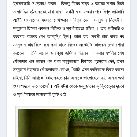
ইমামবাড়াটি সংস্কারও করান। কিন্তু বিয়ের মাত্র ৯ বছরের মাথায় মির্জা
সালাউদ্দিন হঠাৎ করেই মারা যান। স্বামী মারা যাওয়ার পরে বিপুল জমিদারি
এষ্টেট সামলানোর সমস্ত দেখাশুনার দায়িত্ব নেন মন্নুজান নিজেই।
মন্নুজান ছিলেন একজন শিক্ষিত ও স্বাধীনচেতা মহিলা । তার জমিদারি ও
ব্যবসায চালনার বেশ জ্ঞানবুদ্ধি ছিল। জানা যায়, স্বামী মারা যাবার পর
মন্নুজান কাছারিতে বসে কড়া হাতে নিজের এস্টেটের কাজকর্ম দেখা শোনা
করতেন। তিনি অনেক জনপ্রিয় জমিদার ছিলেন। একবার হুগলির শেষ
ফৌজদার খান জাহান খান যখন মন্নুজানকে বিবাহের প্রস্তাব দেন, তখন
মন্নুজান উত্তরে ফৌজদারকে লেখেন, “আমি এমন ব্যক্তিকে বিবাহ করতে
চাইনা, যিনি আমাকে বিবাহ করতে চান আমাকে ভালোবেসে নয়, আমার অর্থ
ও সম্পদকে ভালোবেসে”। এই ঘটনা থেকে মন্নুজানের ব্যক্তিত্বের দৃঢ়তা
ও স্বাধীনচেতা মনোভাবটি ফুটে ওঠে।