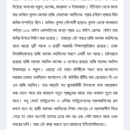
উঠেছে অসংখ্য স্কুল, কলেজ, মাদ্রাসা ও ইমামবাড়া। ইতিহাস থেকে জানা
যায় বর্তমান খুলনা জেলায় হাজি মোহাম্মদ মহসিনের প্রায় চব্বিশ হাজার বিঘা
জমির সম্পত্তি ছিল। বর্তমান খুলনা স্টেশনটি ছাড়াও খুলনা থেকে কলকাতা
পর্যন্ত ১০৯ মাইল রেললাইনের মধ্যে প্রায় ৬৩ মাইল রেলের লাইন তার
জমির উপরে নির্মাণ করা হয়েছে। তাছাড়া এই শহরে হাজি মহম্মদ মহসিনের
নামে আরো দুটি সড়ক ও ছয়টি সরকারি শিক্ষাপ্রতিষ্ঠান রয়েছে। ঢাকা
বিশ্ববিদ্যালয়ে হাজি মহম্মদ মহসিনের স্মরণে একটি হল আছে। চট্টগ্রামে
রয়েছে হাজি মহম্মদ মহসিন কলেজ ও যশোরে রয়েছে হাজি মহম্মদ মহসিন
ইমামবাড়া ও স্কুল। এছাড়া এই মহান মনিষীকে স্মরণ করে বাংলাদেশ
সরকার ঢাকায় অবস্থিত বাংলাদেশ নৌ বাহিনীর ঘাঁটির নাম রেখেছেন বি এন
এস হাজি মহসিন। তার আড়াই শত জন্মবার্ষিকী উপলক্ষে নানা আয়োজন
করা যেতে পারে যার মাধ্যমে নতুন প্রজন্মের কাছে তার অবদান তুলে ধরা
যাবে। শুধু ফোর্ড ফাউন্ডেশন ও এশিয়া ফাউন্ডেশনের স্কলারশিপের গল্প
বললে হবে না; হাজী মহাম্মদ মহসিনের শিক্ষা ক্ষেত্রে যে স্কলারশীপ দিয়ে
গেছে তা কোন অংশেই তাদের চেয়ে কম নয় এবং সেটা সামনে আনা এখন
সময়ের দাবি। আর এই কাজ করতে হবে আমাদের ইতিহাসবিদদের।