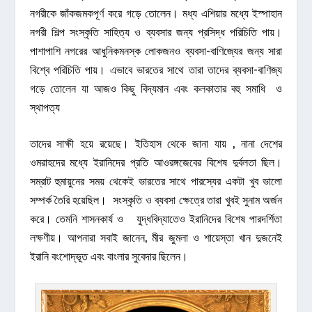
নগরীকে জাঁকজমকপূর্ণ করে গড়ে তোলেন। মধ্য এশিয়ার মধ্যে ইস্পাহান
নগরী শিল্প সংস্কৃতি সাহিত্য ও ব্যবসার জন্য প্রসিদ্ধ পরিচিতি পায়।
পাশাপাশি নগরের আধুনিকমনস্ক লোকজনও ব্যবসা-বাণিজ্যের জন্য সারা
বিশ্বে পরিচিতি পায়। এভাবে ভারতের সাথে তারা তাদের ব্যবসা-বাণিজ্য
গড়ে তোলেন যা আজও কিছু বিদ্যমান এবং কলকাতার বহু সমাধি ও
স্থাপত্য
তাদের সাক্ষী হয়ে রয়েছে। ইতিহাস থেকে জানা যায় , নানা দেশের
ওমরাহদের মধ্যে ইরানিদের প্রতি আওরঙ্গজেবের বিশেষ দুর্বলতা ছিল।
সম্রাট হুমায়ুনের সময় থেকেই ভারতের সাথে পারস্যের একটা খুব ভালো
সম্পর্ক তৈরি হয়েছিল। সংস্কৃতি ও ব্যবসা ক্ষেত্রে তারা খুবই সুনাম অর্জন
করে। তেমনি শাসনকার্য ও যুদ্ধবিদ্যাতেও ইরানিদের বিশেষ পারদর্শিতা
লক্ষণীয়। আপনারা সবাই জানেন, মীর জুমলা ও শায়েস্তা খান দুজনেই
ইরানি বংশোদ্ভূত এবং বাংলার সুবেদার ছিলেন।