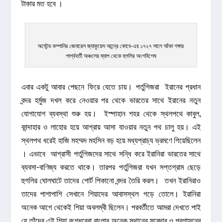
টাকার মত হবে ।
অস্টেন্ড কম্পানির জেনারেল জ্যাকুয়েস আন্দ্রে কোবে-এর ১৭২৭ সালে আঁকা গঙ্গার
পার্শ্ববর্তী অঞ্চলের ম্যাপ থেকে হুগলির অংশবিশেষ
এবার একটু আবার পেছনে ফিরে যেতে চায়। পর্তুগিজরা ইরানের প্রধান
বন্দর হর্মুজ দখল করে নেওয়ার পর থেকে ভারতের সাথে ইরানের নতুন
যোগাযোগ ব্যবস্থা শুরু হয়। ইস্পাহান শহর থেকে স্থলপথে কাবুল,
কান্দাহার ও লাহোর হয়ে আগ্রায় আসা যাওয়ার নতুন পথ চালু হয়। এই
স্থলপথ ধরেই হাজি মহম্মদ মহসিন বড় হয়ে মধ্যপ্রাচ্য ভ্রমণে গিয়েছিলেন
। এভাবে আগ্রাসী পর্তুগিজদের সাথে সন্ধি করে ইরানিরা ভারতের সাথে
ব্যবসা-বাণিজ্য করতে থাকে। তারপর পর্তুগিজরা যখন সপ্তগ্রাম ছেড়ে
হুগলির ঘোলঘাটে তাদের পোর্ট পিকানো বন্দর তৈরি করল। তখন ইরানিরাও
তাদের পাশাপাশি সেখানে শিয়াদের আবাসস্থল গড়ে তোলে। ইরানিরা
অনেক আগে থেকেই শিয়া অবলম্বী ছিলেন। পরবর্তীতে আমরা দেখতে পাই
যে তাঁদের এই শিয়া বংশধরেরা বাংলার অনেক স্থানের সুবেদার ও প্রশাসনের