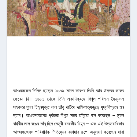
আওরঙ্গজেব দিল্লি ছাড়েন ১৬৭৯ সালে তারপর তিনি আর উত্তর ভারত
ফেরেন নি। ১৬৮১ থেকে তিনি একাদিক্রমে বিপুল পরিমান সৈন্যদল
সহকারে মুঘল চিহ্নযুক্ত লাল তাঁবু খাটিয়ে দাক্ষিণাত্যজুড়ে যুদ্ধবিগ্রহে মন
দ্যান। আওরঙ্গজেবের পূর্বজরা বিপুল সময় তাঁবুতে বাস করেছেন – মুঘল
রাষ্ট্রীয় লাল রঙের তাঁবু ছিল তৈমুরী রাজকীয় চিহ্ন – এবং এই উত্তরাধিকার
আওরঙ্গজেবও পারিবারিক ঐতিহ্যের বফাদার রূপে অনুসরণ করেছেন সারা