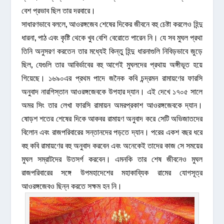
বেশ প্রভাব ছিল তার দরবারে।
সাধারণভাবে বললে, আওরঙ্গজেব শেষের দিকের জীবনে বহু চেষ্টা করলেও হিন্দু
ধারনা, পাঠ এবং কৃষ্টি থেকে খুব বেশি বেরোতে পারেন নি। যে সব মুঘল প্রথা
তিনি অনুসরণ করতেন তার মধ্যেই কিন্তু হিন্দু ধারনাগুলি নিবিড়ভাবে জুড়ে
ছিল, যেগুলি তার আবির্ভাবের বহু আগেই মুঘলদের প্রথায় অঙ্গীভূত হয়ে
গিয়েছে। ১৬৯০এর প্রথম পাদে জনৈক কবি চন্দ্রমন রামায়ণের ফারসি
অনুবাদ নারগিস্তান আওরঙ্গজেবকে উপহার দ্যান। এই দেখে ১৭০৫ সালে
অমর সিং তার লেখা ফারসি রামায়ন অমরপ্রকাশ আওরঙ্গজেবকে দ্যান।
ষোড়শ শতের শেষের দিকে আকবর রামায়ণ অনুবাদ করে সেটি অভিজাতদের
বিলোন এবং রাজপরিবারের সন্তানদের পড়তে দ্যান। পরের একশ বছর ধরে
বহু কবি রামায়ণের বহু অনুবাদ করবেন এবং অনেকেই তাদের কাজ সে সময়ের
মুঘল সম্রাটদের উতসর্গ করবেন। এমনকি তার শেষ জীবনেও মুঘল
রাজপরিবারের সঙ্গে উপমহাদেশের মহাকাব্যিক রামের যোগসূত্র
আওরঙ্গজেবও ছিন্ন করতে সক্ষম হন নি।