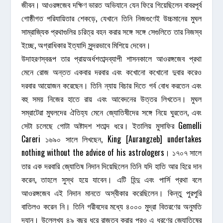
জীবন। আওরঙ্গজেব দক্ষিণ ভারত অভিযানে যেন ফিরে গিয়েছিলেন বাবরপূর্ব
গোষ্ঠীগত পরিযায়িতার শেকড়ে, যেখানে তিনি নিজগুণেই উচ্চমানের মুঘল
সাম্রাজ্যিক প্রথাগুলির চরিত্র বহন করার সঙ্গে সঙ্গে সেগুলিতে তার নিজস্ব
ইচ্ছে, অগ্রাধিকার ইত্যাদি সুন্দরভাবে মিশিয়ে দেবেন।
উদাহরণস্বরূপ তার প্রায়অর্ধশতাব্দব্যাপী শাসনকালে আওরঙ্গজেব প্রথা
মেনে রোজ অন্তত একবার দরবার এবং কখোনো কখোনো দুবার করেও
দরবার আয়োজন করেছেন। তিনি ন্যায় বিচার দিতে গর্ব বোধ করতেন এবং
বহু সময় নিজের হাতে রায় এবং আবেদনের উত্তর লিখতেন। মুঘল
সম্রাটেরা মুঘলদের ঐতিহ্য মেনে জ্যোতিষীদের সঙ্গে নিয়ে ঘুরতেন, এবং
সেটা চলেছে গোটা অষ্টাদশ শতাব্দ ধরে। ইতালিয় মুসাফির Gemelli
Careri ১৬৯০ সালে লিখছেন, King [Aurangzeb] undertakes
nothing without the advice of his astrologers। ১৭০৭ সালে
তার এক দরবারি জ্যোতিষ নিদান দিয়েছিলেন তিনি যদি হাতি আর হিরে দান
করেন, তাহলে সুস্থ হয়ে যাবেন। এটি হিন্দু এবং পার্সি প্রথা বলে
আওরঙ্গজেব এই নিদান মানতে অস্বীকার করেছিলেন। কিন্তু পুরপুরি
বাতিলও করেন নি। তিনি গরীবদের মধ্যে ৪০০০ মুদ্রা বিতরণের অনুমতি
দ্যান। উল্লেখ্য ৪৯ বছর ধরে রাজত্ব করার পরও এ ধরণের জ্যোতিষের