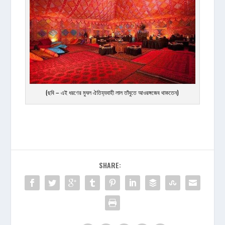
(ছবি – এই ধরণের মুঘল ঐতিহ্যবাহী লাল তাঁবুতে আওরঙ্গজেব থাকতেন)
SHARE: