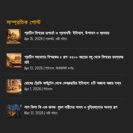
সাম্প্রতিক পোস্ট
প্রাচীন মিশরের রূপচর্চা ও প্রসাধনী: ইতিহাস, উপাদান ও ব্যবহার
Apr 15, 2026
|
গ্যালারি
,
নারী শক্তি
প্রাচীন সভ্যতার বিস্ময়কর ৫ গল্প: ৫৫০০ বছরের মধু থেকে মিশরের রহস্যময়
মমি
Apr 13, 2026
|
ইতিহাস
,
কিউরিসিটি কর্ণার
রোমের ট্রেভি ফাউন্টেন থেকে ফেব্রুয়ারির ইতিহাস: ৪টি অজানা মজার তথ্য
Apr 1, 2026
|
ইতিহাস
লাল কিলা কি এক ঝলক: মুঘল নারীদের সাহস ও বুদ্ধিমত্তার অনন্য গল্প
Mar 31, 2026
|
নারী শক্তি