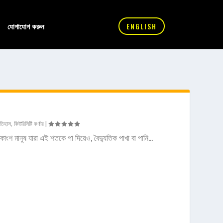
যোগাযোগ করুন
ENGLISH
তিহাস
,
কিউরিসিটি কর্ণার
|
াংশ মানুষ যারা এই শতকে পা দিয়েও, বৈদ্যুতিক পাখা বা পানি...