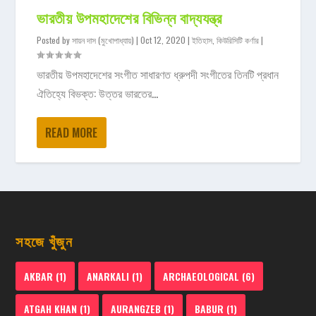
ভারতীয় উপমহাদেশের বিভিন্ন বাদ্যযন্ত্র
Posted by
সায়ন দাস (মুখোপাধ্যায়)
|
Oct 12, 2020
|
ইতিহাস
,
কিউরিসিটি কর্ণার
|
ভারতীয় উপমহাদেশের সংগীত সাধারণত ধ্রুপদী সংগীতের তিনটি প্রধান
ঐতিহ্যে বিভক্ত: উত্তর ভারতের...
READ MORE
সহজে খুঁজুন
AKBAR
(1)
ANARKALI
(1)
ARCHAEOLOGICAL
(6)
ATGAH KHAN
(1)
AURANGZEB
(1)
BABUR
(1)