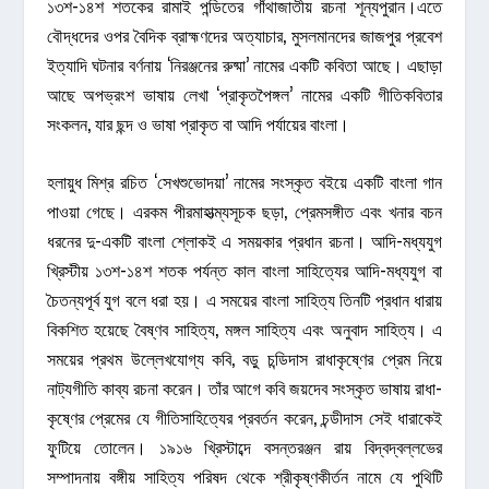
১৩শ-১৪শ শতকের রামাই পন্ডিতের গাঁথাজাতীয় রচনা শূন্যপুরান।এতে
বৌদ্ধদের ওপর বৈদিক ব্রাহ্মণদের অত্যাচার, মুসলমানদের জাজপুর প্রবেশ
ইত্যাদি ঘটনার বর্ণনায় ‘নিরঞ্জনের রুষ্মা’ নামের একটি কবিতা আছে। এছাড়া
আছে অপভ্রংশ ভাষায় লেখা ‘প্রাকৃতপৈঙ্গল’ নামের একটি গীতিকবিতার
সংকলন, যার ছন্দ ও ভাষা প্রাকৃত বা আদি পর্যায়ের বাংলা।
হলায়ুধ মিশ্র রচিত ‘সেখশুভোদয়া’ নামের সংস্কৃত বইয়ে একটি বাংলা গান
পাওয়া গেছে। এরকম পীরমাহাত্ম্যসূচক ছড়া, প্রেমসঙ্গীত এবং খনার বচন
ধরনের দু-একটি বাংলা শ্লোকই এ সময়কার প্রধান রচনা। আদি-মধ্যযুগ
খ্রিস্টীয় ১৩শ-১৪শ শতক পর্যন্ত কাল বাংলা সাহিত্যের আদি-মধ্যযুগ বা
চৈতন্যপূর্ব যুগ বলে ধরা হয়। এ সময়ের বাংলা সাহিত্য তিনটি প্রধান ধারায়
বিকশিত হয়েছে বৈষ্ণব সাহিত্য, মঙ্গল সাহিত্য এবং অনুবাদ সাহিত্য। এ
সময়ের প্রথম উল্লেখযোগ্য কবি, বড়ু চন্ডিদাস রাধাকৃষ্ণের প্রেম নিয়ে
নাট্যগীতি কাব্য রচনা করেন। তাঁর আগে কবি জয়দেব সংস্কৃত ভাষায় রাধা-
কৃষ্ণের প্রেমের যে গীতিসাহিত্যের প্রবর্তন করেন, চন্ডীদাস সেই ধারাকেই
ফুটিয়ে তোলেন। ১৯১৬ খ্রিস্টাব্দে বসন্তরঞ্জন রায় বিদ্বদ্বল্লভের
সম্পাদনায় বঙ্গীয় সাহিত্য পরিষদ থেকে শ্রীকৃষ্ণকীর্তন নামে যে পুথিটি