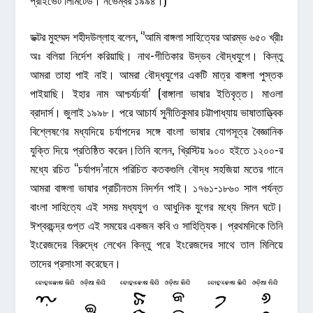
ডক্টর মুহম্মদ শহীদউল্লাহ বলেন, ‘’আমি বাঙ্গলা সাহিত্যের আরম্ভ ৬৫০ খ্রীঃ
অঃ বলিয়া নির্দেশ করিয়াছি। নাথ-গীতিকার উদ্ভব বৌদ্ধযুগে। কিন্তু
আমরা তাহা পাই নাই। আমরা বৌদ্ধযুগের একটি মাত্র বাঙ্গলা পুস্তক
পাইয়াছি। ইহার নাম আশ্চর্যচর্যা’ (বাঙ্গালা ভাষার ইতিবৃত্ত। মাওলা
ব্রাদার্স। জুলাই ১৯৯৮। পরে আচার্য সুনীতিকুমার চট্টাপাধ্যায় ভাষাতাত্ত্বিক
বিশ্লেষণের মধ্যদিয়ে চর্যাপদের সঙ্গে বাংলা ভাষার যোগসূত্র বৈজ্ঞানিক
যুক্তি দিয়ে প্রতিষ্ঠিত করেন।তিনি বলেন, খ্রিস্টিয় ৯০০ হইতে ১২০০-র
মধ্যে রচিত “চর্যাপদ’নামে পরিচিত কতকগুলি বৌদ্ধ সহজিয়া মতের গানে
আমরা বাঙ্গলা ভাষার প্রাচীনতম নিদর্শন পাই। ১৭৬১-১৮৬০ সাল পর্যন্ত
বাংলা সাহিত্যে এই সময় মধ্যযুগ ও আধুনিক যুগের মধ্যে মিলন ঘটে।
ঈশ্বরচন্দ্র গুপ্ত এই সময়ের একজন কবি ও সাহিত্যিক। প্রথমদিকে তিনি
ইংরেজদের বিরুদ্ধে লেখেন কিন্তু পরে ইংরেজদের সাথে তাল মিলিয়ে
তাদের প্রসাংসা করেছেন।