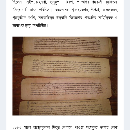
ছিলেন—লুইপা,কাহ্নপা, ভুসুকুপা, শবরপা, পদগুলির পদকর্তা ব্যক্তিরা
‘সিদ্ধাচার্য’ নামে পরিচিত। ব্যঞ্জনাময় শব্দ-ব্যবহার, উপমা, অলঙ্করন,
প্রাকৃতিক বর্ণনা, সমাজচিত্র ইত্যাদি বিবেচনায় পদগুলির সাহিত্যিক ও
ভাষাগত মূল্য অপরিসীম।
১৮৮২ সালে রাজেন্দ্রলাল মিত্র নেপালে পাওয়া সংস্কৃত ভাষায় লেখা