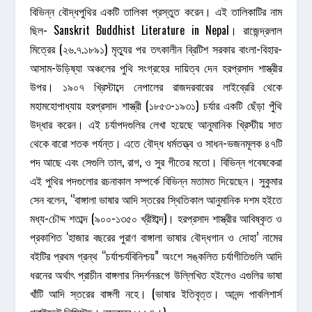
বিভিন্ন বৌদ্ধপুথির একটি তালিকা প্রস্তুত করেন। এই তালিকাটির নাম
ছিল- Sanskrit Buddhist Literature in Nepal। রাজেন্দ্রলাল
মিত্রের (২৬.৭.১৮৯১) মৃত্যুর পর তৎকালীন ব্রিটিশ সরকার বাংলা-বিহার-
আসাম-উড়িষ্যা অঞ্চলের পুথি সংগ্রহের দায়িত্ব দেন হরপ্রসাদ শাস্ত্রীর
উপর। ১৯০৭ খ্রিস্টাব্দে নেপালের রাজদরবারের লাইব্রেরি থেকে
মহামহোপাধ্যায় হরপ্রসাদ শাস্ত্রী (১৮৫৩-১৯৩১) চর্যার একটি ছেঁড়া পুঁথি
উদ্ধার করেন। এই চর্যাপদগুলির লেখা হয়েছে আনুমানিক খ্রিস্টীয় সাত
থেকে বারো শতক পর্যন্ত। এতে বৌদ্ধ ধর্মতত্ত্ব ও সাধন-ভজনমূলক ৪৭টি
পদ আছে এবং সেগুলি তাল, রাগ, ও সুর গীতের মতো। বিভিন্ন গবেষকেরা
এই পুথির পদগুলোর রচনাকাল সম্পর্কে বিভিন্ন মতামত দিয়েছেন। সুকুমার
সেন বলেন, ‘’বাঙ্গালা ভাষার আদি স্তরের স্থিতিকাল আনুমানিক দশম হইতে
মধ্য-চৌদ্দ শতাব্দ (৯০০-১৩৫০ খ্রীষ্টাব্দ)। হরপ্রসাদ শাস্ত্রীর আবিষ্কৃত ও
প্রকাশিত ‘হাজার বছরের পুরাণ বাঙ্গালা ভাষার বৌদ্ধগান ও দোহা’ নামের
বইটির প্রথম গ্রন্থ “চর্যাশ্চর্যবিনিশ্চয়” অংশে সঙ্কলিত চর্যাগীতিগুলি আদি
ধরনের অর্থাৎ প্রাচীন বাঙ্গলার নিদর্শনরূপে উল্লিখিত হইলেও এগুলির ভাষা
খাঁটি আদি স্তরের বাঙ্গলী নহে। (ভাষার ইতিবৃত্ত। আনন্দ পাবলিশার্স
প্রাইভেট লিমিটেড। নভেম্বর ১৯৯৪।)