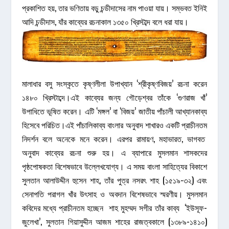
প্রকাশিত হয়, তার ভণিতায় বড়ু চন্ডীদাসের নাম পাওয়া যায়। সম্ভবত ইনিই
আদি চন্ডীদাস, যাঁর কাব্যের রচনাকাল ১৩৫০ খ্রিস্টাব্দ বলে ধরা যায়।
মালাধার বসু সংস্কৃতে কৃষ্ণলীলা উপাখ্যান ‘শ্রীকৃষ্ণবিজয়’ রচনা করেন
১৪৮০ খ্রিস্টাব্দে।এই কাব্যের জন্য গৌড়েশ্বর তাঁকে ‘গুণরাজ খাঁ’
উপাধিতে ভূষিত করেন। এটি ‘মঙ্গল’ বা ‘বিজয়’ জাতীয় পাঁচালী আখ্যানকাব্য
হিসেবে পরিচিত।এই পাঁচালিকাব্য বাংলার অনুবাদ শাখারও একটি প্রাচীনতম
নিদর্শন বলে অনেকে মনে করেন। এরপর রামায়ণ, মহাভারত, ভাগবত
অনুবাদ কাব্যের রচনা শুরু হয়। এ ব্যাপারে মুসলমান শাসকদের
পৃষ্ঠপোষকতা বিশেষভাবে উল্লেখযোগ্য। এ সময় বাংলা সাহিত্যের বিকাশে
সুলতান আলাউদ্দীন হুসেন শাহ, তাঁর পুত্র নসরৎ শাহ (১৫১৯-৩২) এবং
সেনাপতি পরাগল খাঁর উৎসাহ ও অবদান বিশেষভাবে স্মরণীয়। মুসলমান
কবিদের মধ্যে প্রাচীনতম হচ্ছেন শাহ মুহম্মদ সগীর তাঁর কাব্য ‘ইউসূফ-
জুলেখা’, সুলতান গিয়াসুদ্দীন আজম শাহের রাজত্বকালে (১৩৮৯-১৪১০)