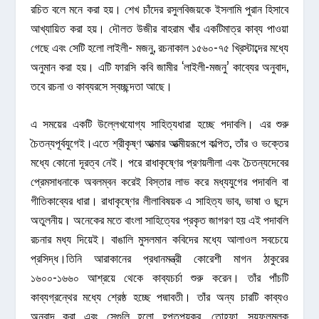
রচিত বলে মনে করা হয়। শেখ চাঁদের রসুলবিজয়কে ইসলামি পুরান হিসাবে
আখ্যায়িত করা হয়। দৌলত উজীর বাহরাম খাঁর একটিমাত্র কাব্য পাওয়া
গেছে এবং সেটি হলো লাইলী- মজনু, রচনাকাল ১৫৬০-৭৫ খ্রিস্টাব্দের মধ্যে
অনুমান করা হয়। এটি ফারসি কবি জামীর ‘লাইলী-মজনু’ কাব্যের অনুবাদ,
তবে রচনা ও কাব্যরসে স্বচ্ছন্দতা আছে।
এ সময়ের একটি উল্লেখযোগ্য সাহিত্যধারা হচ্ছে পদাবলি। এর শুরু
চৈতন্যপূর্বযুগেই।এতে শ্রীকৃষ্ণ আত্মার আত্মীয়রূপে কল্পিত, তাঁর ও ভক্তের
মধ্যে কোনো দূরত্ব নেই। পরে রাধাকৃষ্ণের প্রণয়লীলা এবং চৈতন্যদেবের
প্রেমসাধনাকে অবলম্বন করেই বিস্তার লাভ করে মধ্যযুগের পদাবলি বা
গীতিকাব্যের ধারা। রাধাকৃষ্ণের লীলাবিষয়ক এ সাহিত্য ভাব, ভাষা ও ছন্দে
অতুলনীয়। অনেকের মতে বাংলা সাহিত্যের প্রকৃত জাগরণ হয় এই পদাবলি
রচনার মধ্য দিয়েই। বাঙালি মুসলমান কবিদের মধ্যে আলাওল সবচেয়ে
প্রসিদ্ধ।তিনি আরাকানের প্রধানমন্ত্রী কোরেশী মাগন ঠাকুরের
১৬০০-১৬৬০ আশ্রয়ে থেকে কাব্যচর্চা শুরু করেন। তাঁর পাঁচটি
কাব্যগ্রন্থের মধ্যে শ্রেষ্ঠ হচ্ছে পদ্মাবতী। তাঁর অন্য চারটি কাব্যও
অনুবাদ করা এবং সেগুলি হলো হপ্তপয়কর, তোহফা, সয়ফুলমুলুক