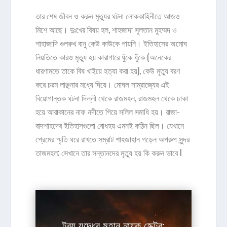
তার শেষ জীবন ও করুন মৃত্যুর ঘটনা লোককাহিনীতে আজও
মিশে আছে। দুঃখের বিষয় হল, শাহজাদা সুলতান মুহম্মদ ও
শাহাজাদি গুলরুখ বানু কেউ কাউকে পায়নি। ইতিহাসের অমোঘ
নিয়তিতে কারও মৃত্যু হয় কারাগারে ধুঁকে ধুঁকে (অনেকের
ধারণামতে তাকে বিষ খাইয়ে হত্যা করা হয়), কেউ মৃত্যু বরণ
করে চরম লাঞ্ছনার মধ্যে দিয়ে। মোঘল সাম্রাজ্যের এই
বিয়োগান্তক ঘটনা দিল্লী থেকে রাজমহল, রাজমহল থেকে ঢাকা
হয়ে আরাকানের নাফ নদীতে গিয়ে সলিল সমাধি হয়। রাজা-
বাদশাহদের ইতিহাসগুলো বোধহয় এমনই কঠিন ছিল। যেখানে
প্রেমের স্মৃতি ধরে রাখতে সম্রাট শাহজাহান গড়েন অপরুপ সুন্দর
তাজমহল; সেখানে তার সন্তানদের মৃত্যু হয় কি করুন ভাবে l
ট্রয় যুদ্ধের মহান নায়ক হেক্টর: