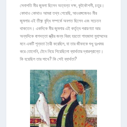
সেনাপতি মীর জুমলা ছিলেন অত্যন্ত দক্ষ, কূটকৌশলী, চতুর।
কোথাও কোথাও আমরা তথ্য পেয়েছি, আওরঙ্গজেবও মীর
জুমলার এই তীক্ষ্ণ বুদ্ধি সম্পর্কে অবগত ছিলেন এবং সচেতন
থাকতেন। একদিকে মীর জুমলার এই কর্তৃত্ব পরায়ণতা আর
অন্যদিকে বাগদত্তা স্ত্রীর জন্য বিরহ হয়তো শাহজাদা মুহাম্মদের
মনে একটি শূন্যতা তৈরী করেছিল, যা তার জীবনকে শুধু দুঃখময়
করে তোলেনি, টেনে নিয়ে গিয়েছিলো ব্যার্থতার দ্বারপ্রান্তে।
কি হয়েছিল তার সাথে? কি সেই ব্যার্থতা?