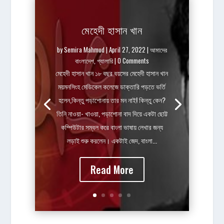
মেহেদী হাসান খান
by
Semira Mahmud
|
April 27, 2022
|
আমাদের
বাংলাদেশ
,
গ্যালারি
| 0 Comments
মেহেদী হাসান খান ১৮ বছর বয়সের মেহেদী হাসান খান
ময়মনসিংহ মেডিকেল কলেজে ডাক্তারি পড়তে ভর্তি
হলেন,কিন্তু পড়াশোনায় তার মন নাই! কিন্তু কেন?
তিনি নাওয়া- খাওয়া, পড়াশোনা বাদ দিয়ে একটা ছোট্ট
কম্পিউটার সম্বল করে বাংলা ভাষায় লেখার জন্য
লড়াই শুরু করলেন। একটাই জেদ, বাংলা...
Read More