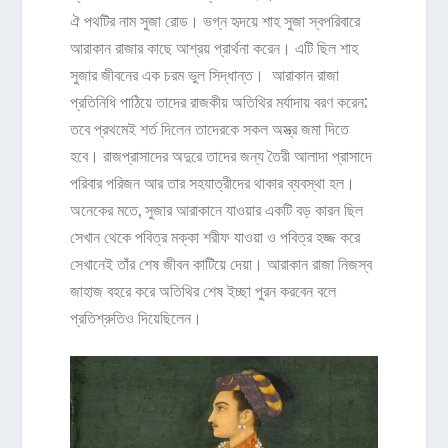
ঐ পথটির নাম সুজা রোড। ভগ্ন হৃদয়ে শাহ সুজা স্বপরিবারে
আরাকান রাজার কাছে আশ্রয় প্রার্থনা করেন। এটি ছিল শাহ
সুজার জীবনের এক চরম ভুল সিদ্ধান্ত। আরাকান রাজা
প্রতিনিধি পাঠিয়ে তাদের রাজকীয় অতিথির মর্যাদায় বরণ করেন;
তবে প্রথমেই শর্ত দিলেন তাদেরকে সকল অস্ত্র জমা দিতে
হবে। রাজপ্রাসাদের অদুরে তাদের জন্য তৈরী আলাদা প্রাসাদে
পরিবার পরিজন আর তার সহযাত্রীদের থাকার ব্যবস্থা হল।
অনেকের মতে, সুজার আরাকানে যাওয়ার একটি বড় কারন ছিল
সেখান থেকে পবিত্র মক্কা শরীফ যাওয়া ও পবিত্র হজ্জ করে
সেখানেই তাঁর শেষ জীবন কাটিয়ে দেয়া। আরাকান রাজা নিজস্ব
জাহাজ বহরে করে অতিথির শেষ ইচ্ছা পুরন করবেন বলে
প্রতিশ্রুতিও দিয়েছিলেন।