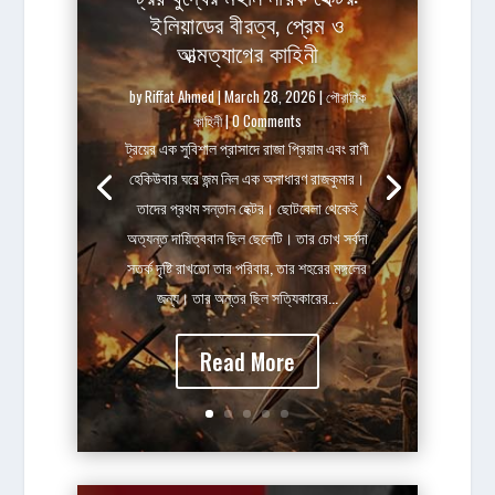
ইলিয়াডের বীরত্ব, প্রেম ও
আত্মত্যাগের কাহিনী
by
Riffat Ahmed
|
March 28, 2026
|
পৌরাণিক
কাহিনী
| 0 Comments
ট্রয়ের এক সুবিশাল প্রাসাদে রাজা প্রিয়াম এবং রাণী
হেকিউবার ঘরে জন্ম নিল এক অসাধারণ রাজকুমার।
তাদের প্রথম সন্তান হেক্টর। ছোটবেলা থেকেই
অত্যন্ত দায়িত্ববান ছিল ছেলেটি। তার চোখ সর্বদা
সতর্ক দৃষ্টি রাখতো তার পরিবার, তার শহরের মঙ্গলের
জন্য। তার অন্তর ছিল সত্যিকারের...
Read More