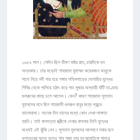
১৬৫৯ সাল। সেদিন ছিল ভীষণ বর্ষার রাত, চারদিকে ঘন
অন্ধকার। তার মধ্যেই শাহজাদা মুহাম্মদ কয়েকজন বন্ধুকে
সাথে নিয়ে নদী পার হয়ে গঙ্গার পশ্চিমপাড়ের দোগাছির যুদ্ধের
শিবির থেকে পালিয়ে হঠাৎ করে শাহ সুজার অস্থায়ী ঘাঁটি তাণ্ডায়
গুলরুখের কাছে চলে আসেন। কেন? কারণ শাহজাদা সুলতান
মুহম্মদের মনে ছিল শাহজাদী গুলরুখ বানুর জন্য প্রচন্ড
ভালোবাসা। অনেক দিন তাদের মধ্যে কোন দেখা-সাক্ষাত
হয়নি। তাই বাগদত্তা স্ত্রীকে দেখার বাসনায় তিনি যুদ্ধের
মধ্যেই এই ঝুঁকি নেন। সুলতান মুহম্মদের আগমনে সবার মনে
গুপ্তচরের সন্দেহ হলেও শাহ সুজা তার হবু জামাইকে সাদরে