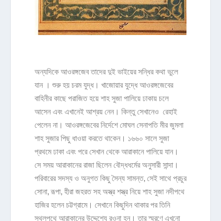
অন্যদিকে আওরঙ্গজেব তাদের দুই ভাইয়ের সন্ধির কথা ভুলে
যান । শুরু হয় চরম যুদ্ধ। খাজোয়ার যুদ্ধে আওরঙ্গজেবের
বাহিনীর কাছে পরাজিত হয়ে শাহ সুজা পালিয়ে ঢাকায় চলে
আসেন এবং এখানেই আশ্রয় নেন। কিন্তু সেখানেও রেহাই
পেলেন না। আওরঙ্গজেবের নির্দেশে মোঘল সেনাপতি মীর জুমলা
শাহ সুজার পিছু ধাওয়া করতে থাকেন। ১৬৬০ সালে সুজা
প্রথমে ঢাকা এবং পরে সেখান থেকে আরাকানে পালিয়ে যান।
সে সময় আরাকানের রাজা ছিলেন বৌদ্ধধর্মের অনুসারী সান্দা।
পরিবারের সদস্য ও অনুগত কিছু সৈন্য সামন্ত, সেই সাথে প্রচুর
সোনা, রূপা, হীরা জহরত সহ অস্ত্র শস্ত্র নিয়ে শাহ সুজা নদীপথে
হাজির হলেন চট্টগ্রামে। সেখানে কিছুদিন থাকার পর তিনি
স্থলপথে আরাকানের উদ্দেশ্যে রওনা হন। তার স্মরণে এখনো