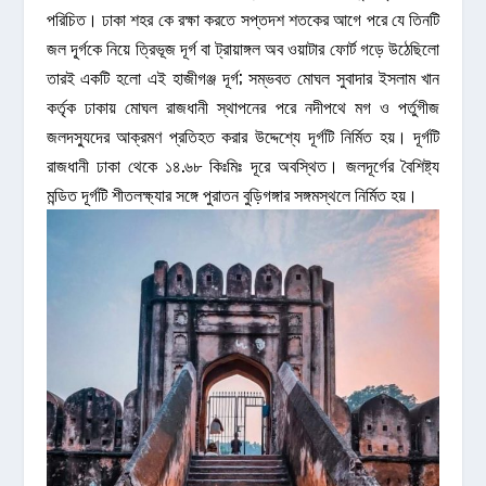
পরিচিত। ঢাকা শহর কে রক্ষা করতে সপ্তদশ শতকের আগে পরে যে তিনটি
জল দূ্র্গকে নিয়ে ত্রিভূজ দূর্গ বা ট্রায়াঙ্গল অব ওয়াটার ফোর্ট গড়ে উঠেছিলো
তারই একটি হলো এই হাজীগঞ্জ দূর্গ; সম্ভবত মোঘল সুবাদার ইসলাম খান
কর্তৃক ঢাকায় মোঘল রাজধানী স্থাপনের পরে নদীপথে মগ ও পর্তুগীজ
জলদস্যুদের আক্রমণ প্রতিহত করার উদ্দেশ্যে দূর্গটি নির্মিত হয়। দূর্গটি
রাজধানী ঢাকা থেকে ১৪.৬৮ কিঃমিঃ দূরে অবস্থিত। জলদূর্গের বৈশিষ্ট্য
মন্ডিত দূর্গটি শীতলক্ষ্যার সঙ্গে পুরাতন বুড়িগঙ্গার সঙ্গমস্থলে নির্মিত হয়।