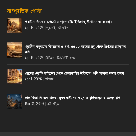
সাম্প্রতিক পোস্ট
প্রাচীন মিশরের রূপচর্চা ও প্রসাধনী: ইতিহাস, উপাদান ও ব্যবহার
Apr 15, 2026
|
গ্যালারি
,
নারী শক্তি
প্রাচীন সভ্যতার বিস্ময়কর ৫ গল্প: ৫৫০০ বছরের মধু থেকে মিশরের রহস্যময়
মমি
Apr 13, 2026
|
ইতিহাস
,
কিউরিসিটি কর্ণার
রোমের ট্রেভি ফাউন্টেন থেকে ফেব্রুয়ারির ইতিহাস: ৪টি অজানা মজার তথ্য
Apr 1, 2026
|
ইতিহাস
লাল কিলা কি এক ঝলক: মুঘল নারীদের সাহস ও বুদ্ধিমত্তার অনন্য গল্প
Mar 31, 2026
|
নারী শক্তি