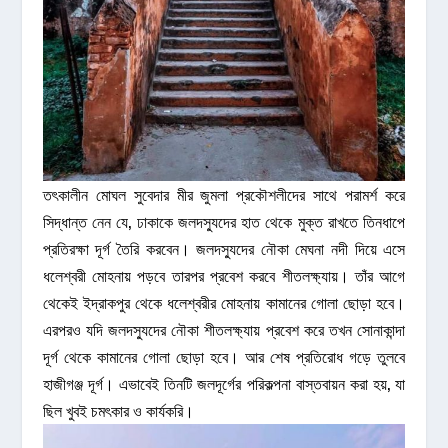
তৎকালীন মোঘল সুবেদার মীর জুমলা প্রকৌশলীদের সাথে পরামর্শ করে
সিদ্ধান্ত নেন যে, ঢাকাকে জলদস্যুদের হাত থেকে মুক্ত রাখতে তিনধাপে
প্রতিরক্ষা দূর্গ তৈরি করবেন। জলদস্যুদের নৌকা মেঘনা নদী দিয়ে এসে
ধলেশ্বরী মোহনায় পড়বে তারপর প্রবেশ করবে শীতলক্ষ্যায়। তাঁর আগে
থেকেই ইদ্রাকপুর থেকে ধলেশ্বরীর মোহনায় কামানের গোলা ছোড়া হবে।
এরপরও যদি জলদস্যুদের নৌকা শীতলক্ষ্যায় প্রবেশ করে তখন সোনাকান্দা
দূর্গ থেকে কামানের গোলা ছোড়া হবে। আর শেষ প্রতিরোধ গড়ে তুলবে
হাজীগঞ্জ দূর্গ। এভাবেই তিনটি জলদূর্গের পরিকল্পনা বাস্তবায়ন করা হয়, যা
ছিল খুবই চমৎকার ও কার্যকরি।