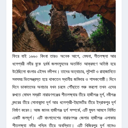
ফিরে যাই ১৬৬০ কিংবা তারও অনেক আগে, মেঘনা, শীতলক্ষ্যা আর
ধলেশ্বরী নদীর বুকে দুর্ধর্ষ জলদস্যুদের অতর্কিত আক্রমণে অতিষ্ঠ হয়ে
উঠেছিলো বাংলার এইসব নদীপথ। তাদের অত্যাচার, লুটপাট ও রাহাজানিতে
সবসময় ভিতসন্ত্রস্ত হয়ে থাকতেন স্থানীয় জমিদার ও শাসকগোষ্ঠী। দিনে
দিনে ডাকাতদের অনাচার যখন চরমে পৌঁছাতে শুরু করলো তখন এদের
রুখতে মোঘল সম্রাট নারায়ণগঞ্জের শীতলক্ষ্যার তীরে হাজীগঞ্জ দূর্গ, নবীগঞ্জ
বন্দরের তীরে সোনাকান্দা দূর্গ আর ধলেশ্বরী-ইছামতীর তীরে ইদ্রাকপুর দূর্গ
নির্মাণ করেন। আজ জানব হাজীগঞ্জ দুর্গ সম্পর্কে, এটি মুঘল আমলে নির্মিত
একটি জলদূর্গ। এটি বাংলাদেশের নারায়ণগঞ্জ জেলার হাজীগঞ্জ এলাকায়
শীতলক্ষ্যা নদীর পশ্চিম তীরে অবস্থিত। এটি খিজিরপুর দূর্গ নামেও