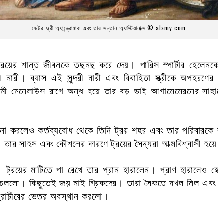
হেক্টর স্ত্রী অ্যান্ড্রোমাক এবং তার সন্তান অ্যাস্টিয়ানাক্স © alamy.com
ট্রয়ের শান্ত জীবনকে তছনছ করে দেয়। পারিস স্পার্টার হেলে
ী নারী। ব্যাস এই সুন্দরী নারী এবং বিবাহিতা স্ত্রীকে অপহরণে
মী মেনেলাউস রাগে অন্ধ হয়ে তার বড় ভাই আগামেমেরনের সাহা
 না করলেও কর্তব্যবোধ থেকে তিনি ট্রয় শহর এবং তার পরিবারকে
। তার সাহস এবং কৌশলের কারণে ট্রয়ের সৈন্যরা আত্মবিশ্বাসী হ
রয়ের মাটিতে পা রেখে তার প্রান হারালেন। প্রাণ হারালেও হেক্টরে
্ধ চললো। কিছুতেই জয় নাই গ্রিকদের। তারা সৈকতে দখল নিল এবং
 প্রাচীরের ভেতর অবস্থান করলো।