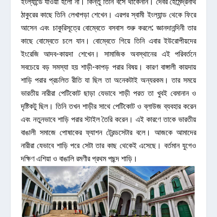
ইংল্যান্ডে যাওয়া হলো না। কিন্তু তিনি বসে থাকেননি। দেবর হেমেন্দ্রনাথ
ঠাকুরের কাছে তিনি লেখাপড়া শেখেন। এরপর স্বামী ইংল্যান্ড থেকে ফিরে
আসেন এবং চাকুরিসূত্রে বোম্বেতে বসবাস শুরু করলে; জ্ঞানদানন্দিনী তার
কাছে বোম্বেতে চলে যান। বোম্বেতে গিয়ে তিনি এবার ইউরোপীয়দের
ইংরেজি আদব-কায়দা শেখেন। সামাজিক অবস্থানের এই পরিবর্তনে
সবচেয়ে বড় সমস্যা হয় শাড়ী-কাপড় পরার বিষয়। কারণ বাঙ্গালী কায়দায়
শাড়ি পরার প্রচলিত রীতি যা ছিল তা অনেকটাই অন্যরকম। তার সময়ে
ভারতীয় নারীরা পেটিকোট ছাড়া যেভাবে শাড়ী পরত তা খুবই বেমানান ও
দৃষ্টিকটু ছিল। তিনি তখন শাড়ীর সাথে পেটিকোট ও ব্লাউজ ব্যবহার করেন
এবং নতুনভাবে শাড়ি পরার স্টাইল তৈরি করেন। এই কারণে তাকে ভারতীয়
বাঙালী সমাজে পোষাকের ফ্যাশন ট্রেন্ডসেটার বলে। আজকে আমাদের
নারীরা যেভাবে শাড়ি পরে সেটা তার কাছ থেকেই এসেছে। বর্তমান যুগেও
দক্ষিণ এশিয়া ও বাঙালি রমণীর প্রথম পছন্দ শাড়ি।