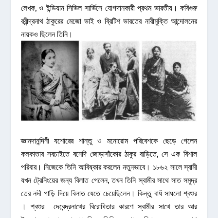
লেখক, ও ইন্ডিয়ান সিভিল সার্ভিসে যোগদানকারী প্রথম ভারতীয়। কবিগুরু
রবীন্দ্রনাথ ঠাকুরের মেজো ভাই ও ব্রিটিশ ভারতের নারীমুক্তি আন্দোলনের
নায়কও ছিলেন তিনি।
জ্ঞানদানন্দিনী যশোরের শান্তু ও মনোরোম পরিবেশকে ছেড়ে গেলেন
কলকাতার সবচাইতে বনেদি জোড়াসাঁকোর ঠাকুর বাড়িতে, সে এক বিশাল
পরিবার। নিজেকে তিনি আবিষ্কার করলেন নতুনভাবে। ১৮৬২ সালে স্বামী
যখন ট্রেনিংয়ের জন্য বিলাত গেলেন, তখন তিনি স্বামীর সাথে সাত সমুদ্র
তের নদী পাড়ি দিয়ে বিলাত যেতে চেয়েছিলেন। কিন্তু বাধঁ সাধলো শ্বশুর
। শ্বশুর দেবেন্দ্রনাথের বিরোধিতার কারণে স্বামীর সাথে তার আর