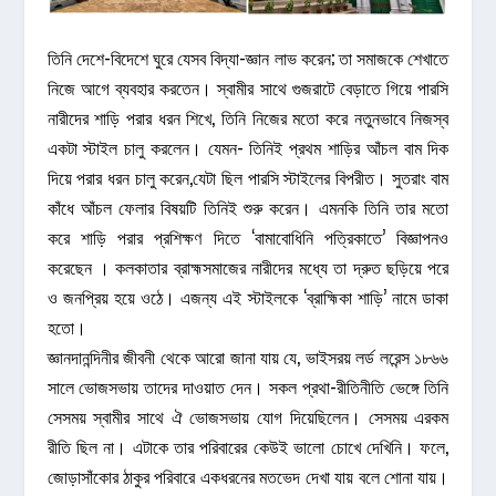
তিনি দেশে-বিদেশে ঘুরে যেসব বিদ্যা-জ্ঞান লাভ করেন; তা সমাজকে শেখাতে
নিজে আগে ব্যবহার করতেন। স্বামীর সাথে গুজরাটে বেড়াতে গিয়ে পারসি
নারীদের শাড়ি পরার ধরন শিখে, তিনি নিজের মতো করে নতুনভাবে নিজস্ব
একটা স্টাইল চালু করলেন। যেমন- তিনিই প্রথম শাড়ির আঁচল বাম দিক
দিয়ে পরার ধরন চালু করেন,যেটা ছিল পারসি স্টাইলের বিপরীত। সুতরাং বাম
কাঁধে আঁচল ফেলার বিষয়টি তিনিই শুরু করেন। এমনকি তিনি তার মতো
করে শাড়ি পরার প্রশিক্ষণ দিতে ‘বামাবোধিনি পত্রিকাতে’ বিজ্ঞাপনও
করেছেন । কলকাতার ব্রাহ্মসমাজের নারীদের মধ্যে তা দ্রুত ছড়িয়ে পরে
ও জনপ্রিয় হয়ে ওঠে। এজন্য এই স্টাইলকে ‘ব্রাহ্মিকা শাড়ি’ নামে ডাকা
হতো।
জ্ঞানদানন্দিনীর জীবনী থেকে আরো জানা যায় যে, ভাইসরয় লর্ড লরেন্স ১৮৬৬
সালে ভোজসভায় তাদের দাওয়াত দেন। সকল প্রথা-রীতিনীতি ভেঙ্গে তিনি
সেসময় স্বামীর সাথে ঐ ভোজসভায় যোগ দিয়েছিলেন। সেসময় এরকম
রীতি ছিল না। এটাকে তার পরিবারের কেউই ভালো চোখে দেখিনি। ফলে,
জোড়াসাঁকোর ঠাকুর পরিবারে একধরনের মতভেদ দেখা যায় বলে শোনা যায়।