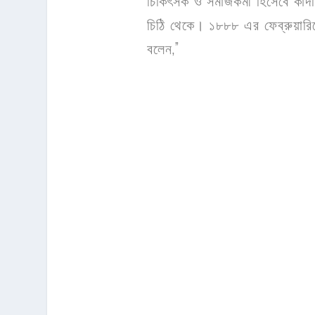
চিকিৎসক ও সমাজকর্মী হিসেবে কাদম্
চিঠি থেকে। ১৮৮৮ এর ফেব্রুয়ারিতে
বলেন,”