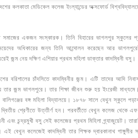
ের কলকাতা মেডিকেল কলেজ ইংল্যান্ডের অক্সফোর্ড বিশ্ববিদ্যালয়ে
াহ্ম সমাজের একজন সংস্কারক। তিনি বিহারের ভাগলপুর স্কুলের প
েয়েদের অধিকারের জন্য তিনি আন্দোলন করেছেন আর ভাগলপুর
ই জন্ম নেয় দক্ষিণ এশিয়ার প্রথম মহিলা ডাক্তার কাদম্বিনী বসু।
শের বরিশালের চাঁদসিতে কাদম্বিনীর জন্ম। এটি তাদের আদি নি
 তার জন্ম ভাগলপুরে। তার শিক্ষা জীবন শুরু হয় ইংরেজী মাধ্যমে।
 বালিগঞ্জের বঙ্গ মহিলা বিদ্যালয়ে। ১৮৭৮ সালে বেথুন স্কুলে প
ায় দ্বিতীয় শ্রেণীতে উত্তীর্ণ হন। পরবর্তীতে বেথুন কলেজ থেকে এফ
্বিনী এবং চন্দ্রমুখী বসু সেই কলেজের প্রথম মিহিলা গ্র্যাজুয়েট। ত
়েট। এই বেথুন কলেজেই কাদম্বিনী তার শিক্ষক দ্বারকানাথ গাঙ্গুলীর