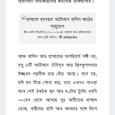
অ্যালবার্ট মিউজিয়ামের কাচঘেরা তাকগুলোয়।
জিন-এটিন লিওটার্ড (১৭০২-১৭৮৯): হামামে তার ক্রীতদাসের
সাথে তুর্কি মহিলা। © wikipedia
আজ নালিন আর হাম্মামের অপরিহার্য সঙ্গী নয়,
তবু এটি অটোমান ঐতিহ্য আর শিল্পকুশলতার
উজ্জ্বল প্রতীক হয়ে বেঁচে আছে। মনে হয়,
যদি মন দিয়ে শোনা যায়, তবে এখনও পাওয়া
যাবে সেই ঠকঠক শব্দ আর ঘণ্টার টুংটাং ধ্বনি
—যেন ভেসে আসছে দূর অতীতের হাম্মাম
থেকে, নারীদের হাসি আর আড্ডার সঙ্গে মিশে