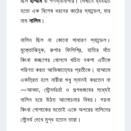
ছিল
হাম্মাম
বা গণস্নানাগার। সেখানে ব্যবহৃত
হতো এক বিশেষ ধরনের কাঠের স্যান্ডেল, যার
নাম
নালিন
।
নালিন ছিল না কোনো সাধারণ স্যান্ডেল।
মুক্তোঝিনুক, রুপার ফিলিগ্রি, হাতির দাঁত
কিংবা কচ্ছপের খোলসে খচিত নকশা এটিকে
পরিণত করত আভিজাত্যের প্রতীকে। হাম্মামে
একত্রিত হলে নারীরা শুধু স্নানই করতেন না
—আড্ডা, সৌন্দর্যচর্চা ও গল্পগুজবের মধ্যেই
নালিন হয়ে উঠত আলোচনার বিষয়। গয়না
কিংবা পোশাকের মতোই একে অপরের নালিনের
সৌন্দর্য দেখে মুগ্ধ হতেন তারা।