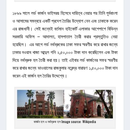
১৮৯৯ সালে লর্ড কার্জন ভাইসরয় হিসেবে দায়িত্ব নেয়ার পর তিনি পূর্ববাংলা
ও আসামের সমন্বয়ে একটি প্রদেশ তৈরির উদ্যোগ নেন এবং ঢাকাকে করেন
এর রাজধানী। সেই জন্যেই বর্তমান হাইকোর্ট এলাকার আশেপাশে বিভিন্ন
সরকারি অফিস – আদালত, হাসপাতাল তৈরী করার প্রস্তুতিও নেয়া
হয়েছিল। এর আগে লর্ড নর্থব্রুকের ঢাকা সফর স্মরণীয় করে রাখার জন্যে
ঢাকার নওয়াব খাজা আব্দুল গনি ২,৫০,০০০ টাকা দান করেছিলেন এবং টাকা
দিয়ে নর্থব্রুক হল তৈরী করা হয়। তাই এইবার লর্ড কার্জনের সফর স্মরণীয়
করে রাখার জন্যে ভাওয়ালের রাজকুমার নরেন্দ্র নারায়ণ ১,৫০,০০০ টাকা দান
করেন এই কার্জন হল তৈরির উদ্দেশ্যে।
কার্জন হল ও নর্থব্রুক হল Image source: Wikipedia