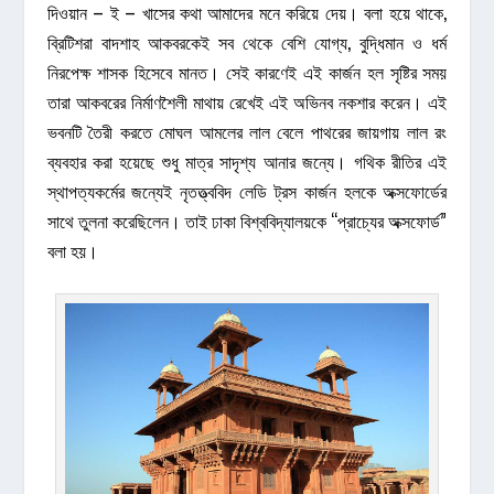
দিওয়ান – ই – খাসের কথা আমাদের মনে করিয়ে দেয়। বলা হয়ে থাকে,
ব্রিটিশরা বাদশাহ আকবরকেই সব থেকে বেশি যোগ্য, বুদ্ধিমান ও ধর্ম
নিরপেক্ষ শাসক হিসেবে মানত। সেই কারণেই এই কার্জন হল সৃষ্টির সময়
তারা আকবরের নির্মাণশৈলী মাথায় রেখেই এই অভিনব নকশার করেন। এই
ভবনটি তৈরী করতে মোঘল আমলের লাল বেলে পাথরের জায়গায় লাল রং
ব্যবহার করা হয়েছে শুধু মাত্র সাদৃশ্য আনার জন্যে। গথিক রীতির এই
স্থাপত্যকর্মের জন্যেই নৃতত্ত্ববিদ লেডি ট্রস কার্জন হলকে অক্সফোর্ডের
সাথে তুলনা করেছিলেন। তাই ঢাকা বিশ্ববিদ্যালয়কে “প্রাচ্যের অক্সফোর্ড”
বলা হয়।