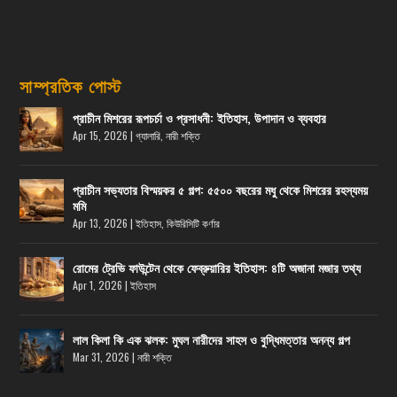
সাম্প্রতিক পোস্ট
প্রাচীন মিশরের রূপচর্চা ও প্রসাধনী: ইতিহাস, উপাদান ও ব্যবহার
Apr 15, 2026
|
গ্যালারি
,
নারী শক্তি
প্রাচীন সভ্যতার বিস্ময়কর ৫ গল্প: ৫৫০০ বছরের মধু থেকে মিশরের রহস্যময়
মমি
Apr 13, 2026
|
ইতিহাস
,
কিউরিসিটি কর্ণার
রোমের ট্রেভি ফাউন্টেন থেকে ফেব্রুয়ারির ইতিহাস: ৪টি অজানা মজার তথ্য
Apr 1, 2026
|
ইতিহাস
লাল কিলা কি এক ঝলক: মুঘল নারীদের সাহস ও বুদ্ধিমত্তার অনন্য গল্প
Mar 31, 2026
|
নারী শক্তি