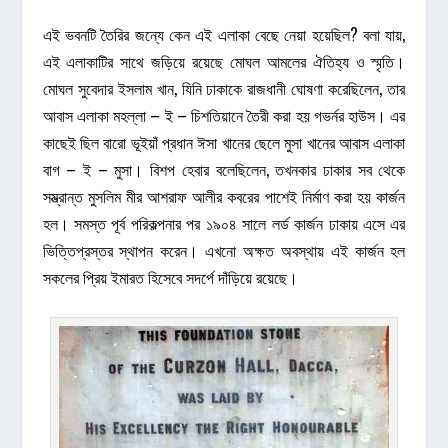
এই ভবনটি তৈরির জন্যে কেন এই এলাকা বেছে নেয়া হয়েছিল? বলা যায়,
এই এলাকাটির সাথে জড়িয়ে রয়েছে মোঘল আমলের ঐতিহ্য ও স্মৃতি।
মোঘল সুবেদার ইসলাম খান, যিনি ঢাকাকে রাজধানী ঘোষণা করেছিলেন, তার
আবাস এলাকা মহল্লা – ই – চিশতিয়ানে তৈরী করা হয় গভর্নর হাউস। এর
কাছেই ছিল বারো ভূইয়াঁ প্রধান ঈসা খানের ছেলে মুসা খানের আবাস এলাকা
বাগ – ই – মুসা। বিশপ হেবার বলেছিলেন, তখনকার ঢাকার সব থেকে
সম্ভ্রান্ত মুসলিম মীর আশরাফ আলীর কবরের পাশেই নির্মাণ করা হয় কার্জন
হল। সমস্ত পূর্ব পরিকল্পনার পর ১৯০৪ সালে লর্ড কার্জন ঢাকায় এসে এর
ভিত্তিপ্রস্তর স্থাপন করেন। এখনো অক্ষত অবস্থায় এই কার্জন হল
সকলের প্রিয় ইমারত হিসেবে সদর্পে দাঁড়িয়ে রয়েছে।