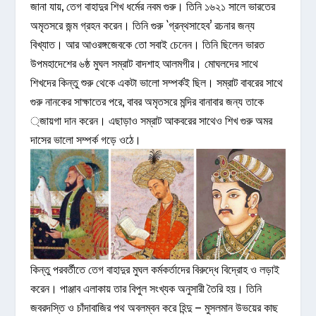
জানা যায়, তেগ বাহাদুর শিখ ধর্মের নবম গুরু। তিনি ১৬২১ সালে ভারতের
অমৃতসরে জন্ম গ্রহন করেন। তিনি গুরু `গ্রন্থসাহেব’ রচনার জন্য
বিখ্যাত। আর আওরঙ্গজেবকে তো সবাই চেনেন। তিনি ছিলেন ভারত
উপমহাদেশের ৬ষ্ঠ মুঘল সম্রাট বাদশাহ আলমগীর। মোঘলদের সাথে
শিখদের কিন্তু শুরু থেকে একটা ভালো সম্পর্কই ছিল। সম্রাট বাবরের সাথে
গুরু নানকের সাক্ষাতের পরে, বাবর অমৃতসরে মন্দির বানাবার জন্য তাকে
্জায়গা দান করেন। এছাড়াও
সম্রাট আকবরের
সাথেও শিখ গুরু অমর
দাসের ভালো সম্পর্ক গড়ে ওঠে।
কিন্তু পরবর্তীতে তেগ বাহাদুর মুঘল কর্মকর্তাদের বিরুদ্ধে বিদ্রোহ ও লড়াই
করেন। পাঞ্জাব এলাকায় তার বিপুল সংখ্যক অনুসারী তৈরি হয়। তিনি
জবরদস্তি ও চাঁদাবাজির পথ অবলম্বন করে হিন্দু – মুসলমান উভয়ের কাছ