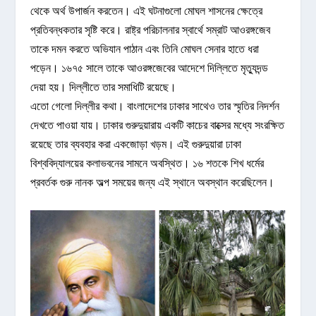
থেকে অর্থ উপার্জন করতেন। এই ঘটনাগুলো মোঘল শাসনের ক্ষেত্রে
প্রতিবন্ধকতার সৃষ্টি করে। রাষ্ট্র পরিচালনার স্বার্থে সম্রাট আওরঙ্গজেব
তাকে দমন করতে অভিযান পাঠান এবং তিনি মোঘল সেনার হাতে ধরা
পড়েন। ১৬৭৫ সালে তাকে আওরঙ্গজেবের আদেশে দিল্লিতে মৃত্যুদন্ড
দেয়া হয়। দিল্লীতে তার সমাধিটি রয়েছে।
এতো গেলো দিল্লীর কথা। বাংলাদেশের ঢাকার সাথেও তার স্মৃতির নিদর্শন
দেখতে পাওয়া যায়। ঢাকার গুরুদুয়ারায় একটি কাচের বাক্সের মধ্যে সংরক্ষিত
রয়েছে তার ব্যবহার করা একজোড়া খড়ম। এই গুরুদুয়ারা ঢাকা
বিশ্ববিদ্যালয়ের কলাভবনের সামনে অবস্থিত। ১৬ শতকে শিখ ধর্মের
প্রবর্তক গুরু নানক অল্প সময়ের জন্য এই স্থানে অবস্থান করেছিলেন।