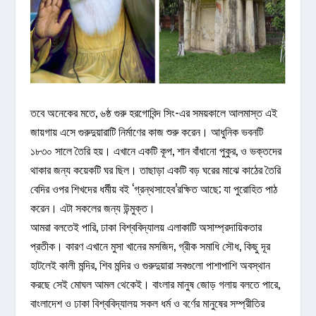
তবে অনেকের মতে, ৬ষ্ঠ গুরু হরগোবিন্দ সিং-এর সময়কালে আলমাস্ত এই
জায়গায় এসে গুরুদুয়ারাটি নির্মাণের কাজ শুরু করেন। আধুনিক ভবনটি
১৮৩০ সালে তৈরি হয়। এখানে একটি কূপ, শান বাঁধানো পুকুর, ও ভক্তদের
থাকার জন্য কয়েকটি ঘর ছিল। তাছাড়া একটি বড় ঘরের মাঝে কাঠের তৈরি
বেদির ওপর শিখদের ধর্মীয় বই ‘গ্রন্থসাহেব’রক্ষিত আছে; যা পুরোহিত পাঠ
করেন। এটা সকলের জন্য উন্মুক্ত।
আমরা বলতেই পারি, ঢাকা বিশ্ববিদ্যালয় এলাকাটি অসাম্প্রদায়িকতার
প্রতীক। কারণ এখানে মুসা খানের মসজিদ, গ্রীক সমাধি সৌধ, কিছু দূর
হাটলেই কালী মন্দির, শিব মন্দির ও গুরুদুয়ারা সবগুলো পাশাপাশি অবস্থান
করছে সেই মোঘল আমল থেকেই। বাংলার মানুষ জোড় গলায় বলতে পারে,
বাংলাদেশ ও ঢাকা বিশ্ববিদ্যালয় সকল ধর্ম ও বর্ণের মানুষের সম্প্রীতির