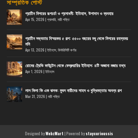
সাম্প্রতিক পোস্ট
প্রাচীন মিশরের রূপচর্চা ও প্রসাধনী: ইতিহাস, উপাদান ও ব্যবহার
Apr 15, 2026
|
গ্যালারি
,
নারী শক্তি
প্রাচীন সভ্যতার বিস্ময়কর ৫ গল্প: ৫৫০০ বছরের মধু থেকে মিশরের রহস্যময়
মমি
Apr 13, 2026
|
ইতিহাস
,
কিউরিসিটি কর্ণার
রোমের ট্রেভি ফাউন্টেন থেকে ফেব্রুয়ারির ইতিহাস: ৪টি অজানা মজার তথ্য
Apr 1, 2026
|
ইতিহাস
লাল কিলা কি এক ঝলক: মুঘল নারীদের সাহস ও বুদ্ধিমত্তার অনন্য গল্প
Mar 31, 2026
|
নারী শক্তি
Designed by
| Powered by
WebzMart
staycurioussis