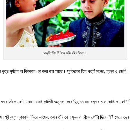
ভাতৃদ্বিতীয়া তিথিতে ভাইফোঁটার উৎসব।
পুত্র সূর্যদেব বা বিবস্বান এর কথা বলা আছে। সূর্যদেবের তিন পত্নী;সংজ্ঞা, প্রভা ও রজনী।
গল কামনায় তাঁকে ফোঁটা দেন। সেই কাহিনী অনুসরণ করে হিন্দু মেয়েরা যমুনার মতো ভাইকে ফ
শ্রীকৃষ্ণ দ্বারকায় ফিরে আসেন, তখন তাঁর বোন সুভদ্রা তাঁকে ফোঁটা দিয়ে মিষ্টি খেতে দে