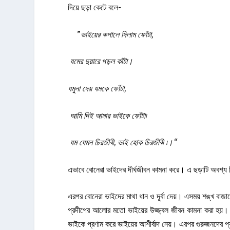
দিয়ে ছড়া কেটে বলে-
”
ভাইয়ের
কপালে
দিলাম
ফোঁটা
,
যমের
দুয়ারে
পড়ল
কাঁটা
।
যমুনা
দেয়
যমকে
ফোঁটা
,
আমি
দিই
আমার
ভাইকে
ফোঁটা৷
যম
যেমন
চিরজীবী
,
ভাই
হোক
চিরজীবী
৷
।
“
এভাবে বোনেরা ভাইদের দীর্ঘজীবন কামনা করে। এ ছড়াটি অবশ্য ব
এরপর বোনেরা ভাইদের মাথা ধান ও দূর্বা দেয়। এসময় শঙ্খ বাজ
প্রদীপের আলোর মতো ভাইয়ের উজ্জ্বল জীবন কামনা করা হয়। 
ভাইকে প্রণাম করে ভাইয়ের আশীর্বাদ নেয়। এরপর গুরুজনদের প