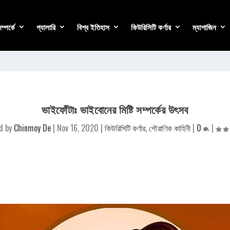
্পর্কে
গ্যালারি
বিশ্ব ইতিহাস
কিউরিসিটি কর্ণার
ম্যাগাজিন
ভাইফোঁটাঃ ভাইবোনের মিষ্টি সম্পর্কের উৎসব
d by
Chinmoy De
|
Nov 16, 2020
|
কিউরিসিটি কর্ণার
,
পৌরাণিক কাহিনী
|
0
|