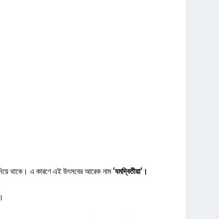
োঁটা দিয়ে থাকে। এ কারণে এই উৎসবের আরেক নাম
‘
যমদ্বিতীয়া
‘
।
ন।