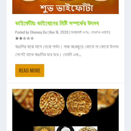
ভাইফোঁটাঃ ভাইবোনের মিষ্টি সম্পর্কের উৎসব
Posted by
Chinmoy De
|
Nov 16, 2020
|
কিউরিসিটি কর্ণার
,
পৌরাণিক কাহিনী
|
বাঙালির বারো মাসে তেরো পার্বন। সারা বছরজুড়ে কোনো না কোনো উৎসব
লেগেই থাকে বাঙালির ঘরে ঘরে। তেমনি এক...
READ MORE