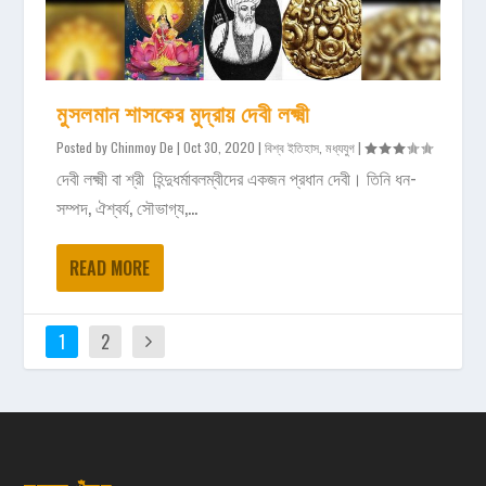
মুসলমান শাসকের মুদ্রায় দেবী লক্ষ্মী
Posted by
Chinmoy De
|
Oct 30, 2020
|
বিশ্ব ইতিহাস
,
মধ্যযুগ
|
দেবী লক্ষ্মী বা শ্রী হিন্দুধর্মাবলম্বীদের একজন প্রধান দেবী। তিনি ধন-
সম্পদ, ঐশ্বর্য, সৌভাগ্য,...
READ MORE
1
2