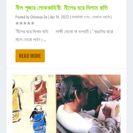
নীল পূজার লোককাহিনী: নীলের ঘরে দিলাম বাতি
Posted by
Chinmoy De
|
Apr 14, 2022
|
কিউরিসিটি কর্ণার
,
পৌরাণিক কাহিনী
|
‘নীলের ঘরে দিলাম বাতি সাক্ষী থেকো মা ভগবতী।’ বাঙালির বারো
মাসে তেরো পার্বণ।...
READ MORE