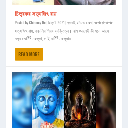
চিত্রকর সত্যজিৎ রায়
Posted by
Chinmoy De
|
May 1, 2021
|
গ্যালারি
,
ছবি থেকে গল্প
|
সত্যজিৎ রায়, বাঙালির প্রিয় ব্যক্তিত্ব। নাম শুনলেই কী মনে আসে
বলুন তো?? ফেলুদা, তাই না?? ফেলুদার...
READ MORE