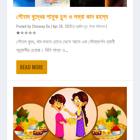
গৌতম বুদ্ধের শামুক চুল ও লম্বা কান রহস্য
Posted by
Chinmoy De
|
Apr 26, 2021
|
প্রাচীন যুগ
,
বিশ্ব ইতিহাস
|
গৌতম বুদ্ধ, নাম শুনলে চোখে ভেসে আসে এক সৌম্যদর্শন ধ্যানী
সন্ন্যাসীর চেহারা। যিনি শান্ত ও...
READ MORE