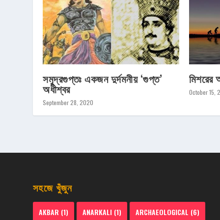
সমুদ্রগুপ্তঃ একজন দুর্দমনীয় ‘গুপ্ত’
মিশরের 
অধীশ্বর
October 15, 
September 28, 2020
সহজে খুঁজুন
AKBAR
(1)
ANARKALI
(1)
ARCHAEOLOGICAL
(6)