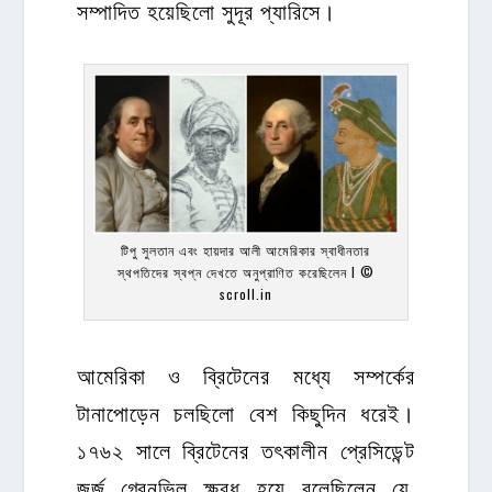
সম্পাদিত হয়েছিলো সুদূর প্যারিসে।
টিপু সুলতান এবং হায়দার আলী আমেরিকার স্বাধীনতার
স্থপতিদের স্বপ্ন দেখতে অনুপ্রাণিত করেছিলেন l ©
scroll.in
আমেরিকা ও ব্রিটেনের মধ্যে সম্পর্কের
টানাপোড়েন চলছিলো বেশ কিছুদিন ধরেই।
১৭৬২ সালে ব্রিটেনের তৎকালীন প্রেসিডেন্ট
জর্জ গ্রেনভিল ক্ষুব্ধ হয়ে বলেছিলেন যে,