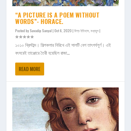
“A PICTURE IS A POEM WITHOUT
WORDS”- HORACE.
Posted by
Suvadip Sanyal
|
Oct 6, 2020
|
বিশ্ব ইতিহাস
,
মধ্যযুগ
|
১০১০ খ্রিস্টাব্দ। শিল্পকলার নিরিখে এই সালটি বেশ তাৎপর্যপূর্ণ। এই
বৎসরেই তাঞ্জোরে তৈরী হয়েছিল রাজা...
READ MORE