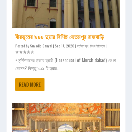
বীরভূমের ৯৯৯ দুয়ার বিশিষ্ট হেতমপুর রাজবাড়ি
Posted by
Suvadip Sanyal
|
Sep 17, 2020
|
বর্তমান যুগ
,
বিশ্ব ইতিহাস
|
• মুর্শিদাবাদের হাজার দুয়ারী (Hazarduari of Murshidabad) কে না
চেনেন? কিন্তু ৯৯৯ টি দুয়ার...
READ MORE