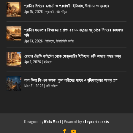
প্রাচীন মিশরের রূপচর্চা ও প্রসাধনী: ইতিহাস, উপাদান ও ব্যবহার
Apr 15, 2026
|
গ্যালারি
,
নারী শক্তি
প্রাচীন সভ্যতার বিস্ময়কর ৫ গল্প: ৫৫০০ বছরের মধু থেকে মিশরের রহস্যময়
মমি
Apr 13, 2026
|
ইতিহাস
,
কিউরিসিটি কর্ণার
রোমের ট্রেভি ফাউন্টেন থেকে ফেব্রুয়ারির ইতিহাস: ৪টি অজানা মজার তথ্য
Apr 1, 2026
|
ইতিহাস
লাল কিলা কি এক ঝলক: মুঘল নারীদের সাহস ও বুদ্ধিমত্তার অনন্য গল্প
Mar 31, 2026
|
নারী শক্তি
Designed by
| Powered by
WebzMart
staycurioussis