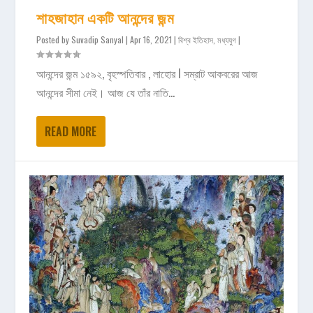
শাহজাহান একটি আনন্দের জন্ম
Posted by
Suvadip Sanyal
|
Apr 16, 2021
|
বিশ্ব ইতিহাস
,
মধ্যযুগ
|
আনন্দের জন্ম ১৫৯২, বৃহস্পতিবার , লাহোর I সম্রাট আকবরের আজ
আনন্দের সীমা নেই। আজ যে তাঁর নাতি...
READ MORE