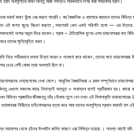
 এই হঠাৎ অবলুপ্তির কারণ কিন্তু আজ পর্যন্তও সঠিকভাবে নির্ণয় করা সম্ভবপর হয়নি।
ার যথার্থ কারণ খুঁজে বের করতে পারেনি। বহু বৈজ্ঞানিক এ ব্যাপারে বহুভাবে তাদের বিভি
 তো এই জগত জুড়ে বিচরণ করতো , সকলেরই কেন একই পরিণতি হলো — এর উত্তর কে 
়ো সকলকেই অপার আনন্দ দিয়ে থাকেন। প্রাক – ঐতিহাসিক যুগের এসব ডায়নোসররা কত বিভি
ে তাদের ক্ষুন্নিবৃত্তি করত।
রকৃতি নিয়ে গভীরভাবে ভাবনা চিন্তা করেন ও গবেষণা করে থাকেন , তাদের মতে ডায়নোসররা 
ীগুলোর চেয়ে বেশী বোকা তারা অবশ্যই ছিল না।
ায়নোসরদের দেহাবশেষের দেখা মেলে। আধুনিক বৈজ্ঞানিকরা এ রকম সম্পূর্ণভাবে ডায়নোসরদ
কই, কিন্তু এগুলো সকলের কাছে নিতান্তই অদ্ভুত ও অবাস্তব বলেই প্রতীয়মান হয়। কারো 
ন বিভিন্ন প্রজাতির জীবজন্তু তাঁর নৌকায় তুলে নেন তখন এই বিশালাকৃতি ডায়নাসোরের ঐ 
হামানবরা নির্বিচারে ডাইনোসরদের হত্যা করে আর তাদের অবলুপ্তির প্রধান কারনই হল এই
্ত মহাসাগর থেকে চাঁদের উৎপাটন জনিত কারণে এরা নিশ্চিহ্ন হয়েছে । অবশ্য আদৌ যদি এ 