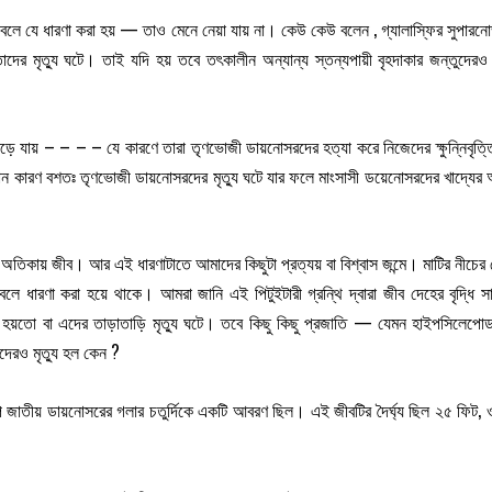
ে যে ধারণা করা হয় — তাও মেনে নেয়া যায় না। কেউ কেউ বলেন , গ্যালাস্ফির সুপারনোভা ন
 মৃত্যু ঘটে। তাই যদি হয় তবে তৎকালীন অন্যান্য স্তন্যপায়ী বৃহদাকার জন্তুদেরও
়ে যায় – – – – যে কারণে তারা তৃণভোজী ডায়নোসরদের হত্যা করে নিজেদের ক্ষুন্নিবৃ
কারণ বশতঃ তৃণভোজী ডায়নোসরদের মৃত্যু ঘটে যার ফলে মাংসাসী ডয়েনোসরদের খাদ্যের অ
অতিকায় জীব। আর এই ধারণাটাতে আমাদের কিছুটা প্রত্যয় বা বিশ্বাস জন্মে। মাটির নীচের
বলে ধারণা করা হয়ে থাকে। আমরা জানি এই পিটুইটারী গ্রন্থি দ্বারা জীব দেহের বৃদ্ধি সাধি
 হয়তো বা এদের তাড়াতাড়ি মৃত্যু ঘটে। তবে কিছু কিছু প্রজাতি — যেমন হাইপসিলেপো
রদেরও মৃত্যু হল কেন ?
রীসৃপ জাতীয় ডায়নোসরের গলার চতুর্দিকে একটি আবরণ ছিল। এই জীবটির দৈর্ঘ্য ছিল ২৫ ফি