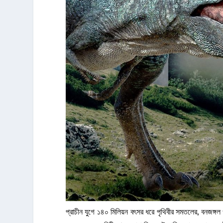
প্রাচীন যুগে ১৪০ মিলিয়ন বৎসর ধরে পৃথিবীর সমতলের, বনজঙ্গ