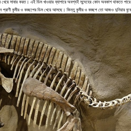
 খেয়ে সাবার করত। এই ডিম খাওয়ার ব্যাপারে অবশ্যই সন্দেহের কোন অবকাশ থাকতে পারে না
্ন প্রাণী কুমীর ও কচ্ছপের ডিম খেয়ে আসছে। কিন্তু কুমীর ও কচ্ছপ তো আজও দুনিয়ার বুক