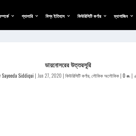
্পর্কে
গ্যালারি
বিশ্ব ইতিহাস
কিউরিসিটি কর্ণার
ম্যাগাজিন
ডায়নোসরের উত্তরসূরি
y
Sayeeda Siddiqui
|
Jun 27, 2020
|
কিউরিসিটি কর্ণার
,
লৌকিক অলৌকিক
|
0
|