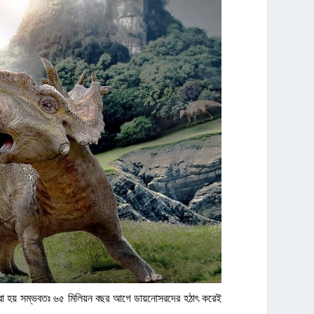
 করা হয় সম্ভবতঃ ৬৫ মিলিয়ন বছর আগে ডায়নোসরদের হঠাৎ করেই