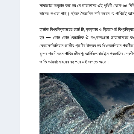
সাধারণত অনুমান করা হয় যে ডায়নোসর এই পৃথিবী থেকে ৬৫ ম
তাদের দেখতে পাই। দু’জন বৈজ্ঞানিক দাবি করেন যে পাখিরাই আ
হার্ভাড বিশ্ববিদ্যালয়ের রবার্ট টি, ব্যক্কার ও ব্রিজপোর্ট বিশ্
হল — কোন কোন বৈজ্ঞানিক ঐ কঙ্কালগুলো ডায়নোসরের কঙ্কা
ক্রোকোডিলিয়ান জাতীয় প্রাণীর উদ্ভব হয় থিওডনশিয়ান প্রাণীর
যুগের প্রাচীনতম পাখির জীবাশ্ম আর্কিওপটেরাইক্স প্রজাতির শ
জাতি ডায়নাসোরদের বহু পরে এই জগতে অসে।