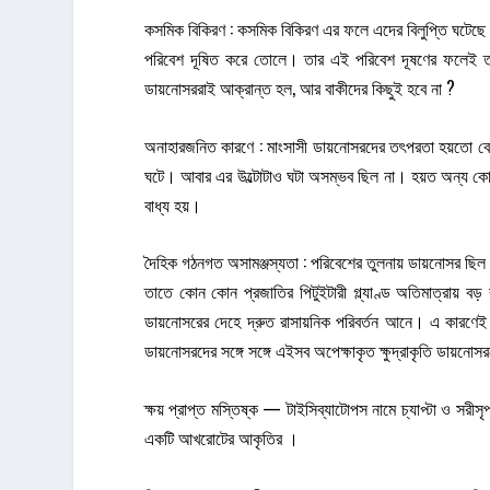
কসমিক বিকিরণ : কসমিক বিকিরণ এর ফলে এদের বিলুপ্তি ঘটেছে বল
পরিবেশ দূষিত করে তোলে। তার এই পরিবেশ দূষণের ফলেই তাদের
ডায়নোসররাই আক্রান্ত হল, আর বাকীদের কিছুই হবে না ?
অনাহারজনিত কারণে : মাংসাসী ডায়নোসরদের তৎপরতা হয়তো বেড
ঘটে। আবার এর উল্টোটাও ঘটা অসম্ভব ছিল না। হয়ত অন্য কোন 
বাধ্য হয়।
দৈহিক গঠনগত অসামঞ্জস্যতা : পরিবেশের তুলনায় ডায়নোসর ছিল 
তাতে কোন কোন প্রজাতির পিটুইটারী গ্ল্যাণ্ড অতিমাত্রায় বড় 
ডায়নোসরের দেহে দ্রুত রাসায়নিক পরিবর্তন আনে। এ কারণেই
ডায়নোসরদের সঙ্গে সঙ্গে এইসব অপেক্ষাকৃত ক্ষুদ্রাকৃতি ডায়নোস
ক্ষয় প্রাপ্ত মস্তিষ্ক — টাইসিব্যাটোপস নামে চ্যাপ্টা ও স
একটি আখরোটের আকৃতির ।