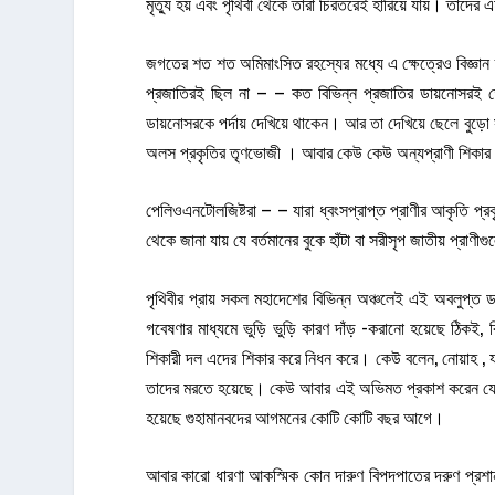
মৃত্যু হয় এবং পৃথিবী থেকে তারা চিরতরেই হারিয়ে যায়। তাদের
জগতের শত শত অমিমাংসিত রহস্যের মধ্যে এ ক্ষেত্রেও বিজ্ঞান ত
প্রজাতিরই ছিল না – – কত বিভিন্ন প্রজাতির ডায়নোসরই
ডায়নোসরকে পর্দায় দেখিয়ে থাকেন। আর তা দেখিয়ে ছেলে বুড
অলস প্রকৃতির তৃণভোজী । আবার কেউ কেউ অন্যপ্রাণী শিকার কর
পেলিওএনটোলজিষ্টরা – – যারা ধ্বংসপ্রাপ্ত প্রাণীর আকৃতি প্
থেকে জানা যায় যে বর্তমানের বুকে হাঁটা বা সরীসৃপ জাতীয় প্রাণ
পৃথিবীর প্রায় সকল মহাদেশের বিভিন্ন অঞ্চলেই এই অবলুপ্ত ড
গবেষণার মাধ্যমে ভুড়ি ভুড়ি কারণ দাঁড় -করানো হয়েছে ঠি
শিকারী দল এদের শিকার করে নিধন করে। কেউ বলেন, নোয়াহ , যখ
তাদের মরতে হয়েছে। কেউ আবার এই অভিমত প্রকাশ করেন যে গু
হয়েছে গুহামানবদের আগমনের কোটি কোটি বছর আগে।
আবার কারো ধারণা আকস্মিক কোন দারুণ বিপদপাতের দরুণ প্রশান