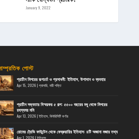
January 9, 2022
সাম্প্রতিক পোস্ট
প্রাচীন মিশরের রূপচর্চা ও প্রসাধনী: ইতিহাস, উপাদান ও ব্যবহার
Apr 15, 2026
|
গ্যালারি
,
নারী শক্তি
প্রাচীন সভ্যতার বিস্ময়কর ৫ গল্প: ৫৫০০ বছরের মধু থেকে মিশরের
রহস্যময় মমি
Apr 13, 2026
|
ইতিহাস
,
কিউরিসিটি কর্ণার
রোমের ট্রেভি ফাউন্টেন থেকে ফেব্রুয়ারির ইতিহাস: ৪টি অজানা মজার তথ্য
Apr 1, 2026
|
ইতিহাস