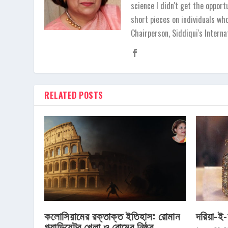
science I didn't get the opport
short pieces on individuals wh
Chairperson, Siddiqui's Inter
RELATED POSTS
কলোসিয়ামের রক্তাক্ত ইতিহাস: রোমান
দরিয়া-ই-
গ্ল্যাডিয়েটর খেলা ও রোমের নিষ্ঠুর