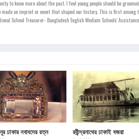
unity to know more about the past. I feel young people should be groomed 
o made an imprint or event that shaped our history. This is first among t
national School Treasurer- Bangladesh English Medium Schools' Assistanc
নূর ঢাকার নবাবদের রত্ন
রবীন্দ্রনাথের ঢাকাই বজরা