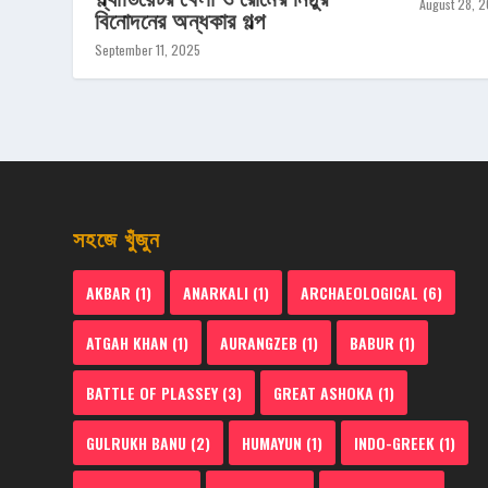
August 28, 2
বিনোদনের অন্ধকার গল্প
September 11, 2025
সহজে খুঁজুন
AKBAR
(1)
ANARKALI
(1)
ARCHAEOLOGICAL
(6)
ATGAH KHAN
(1)
AURANGZEB
(1)
BABUR
(1)
BATTLE OF PLASSEY
(3)
GREAT ASHOKA
(1)
GULRUKH BANU
(2)
HUMAYUN
(1)
INDO-GREEK
(1)