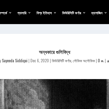
্পর্কে
গ্যালারি
বিশ্ব ইতিহাস
কিউরিসিটি কর্ণার
ম্যাগাজিন
অন্ধকারে গুলিবিদ্ধ
by
Sayeeda Siddiqui
|
Dec 6, 2020
|
কিউরিসিটি কর্ণার
,
লৌকিক অলৌকিক
|
0
|