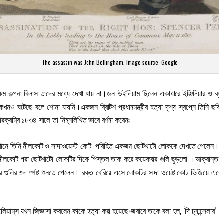
The assassin was John Bellingham. Image source: Google
কম কল্পনা বিলাস তাদের মধ্যে দেখা যায় না।জন উইলিয়াম ছিলেন একাধারে ইঞ্জিনিয়ার ও 
খনও ঘটেছে বলে শোনা যায়নি।একজন ব্রিটিশ প্রধানমন্ত্রীর হত্যা দৃশ্য স্বপ্নে তিনি ছব
ক্রম্বি ১৮৩৪ সালে তা নিম্নলিখিত ভাবে বর্ণনা করেনঃ
নে তিনি নীলকোট ও সাদাওয়েস্ট কোট পরিহিত একজন ছোটখাটো লোককে দেখতে পেলেন।তা
োট পরা ছোটখাটো লোকটির দিকে পিস্তল তাক করে কয়েকবার গুলি ছুড়লো ।আক্রান্ত লোকট
গুলির শব্দ স্পষ্ট শুনতে পেলেন। রক্ত বেরিয়ে এসে লোকটির সাদা ওয়েষ্ট কোট ভিজিয়ে একে
্‌স যখন জিজ্ঞাসা করলেন কাকে হত্যা করা হয়েছে-জবাবে তাকে বলা হল, ‘দি চ্যান্সেলার’