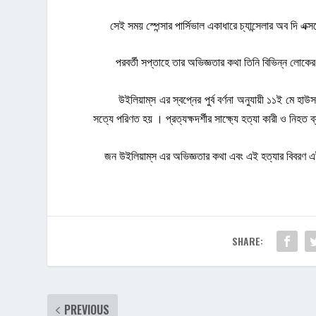
সেই সময় স্পেন্সার পার্সিভাল একাধারে চ্যান্সেলার অব দি এক্
পরবর্তী সপ্তাহে তার অভিজ্ঞতার কথা তিনি বিভিন্ন লোকের কা
উইলিয়াম্‌স এর স্বপ্নের পুর্ব বর্ণনা অনুযায়ী ১১ই মে হাউস 
সত্যে পরিণত হয় । প্রত্যক্ষদর্শীর সাক্ষ্যে হত্যা কারী ও নিহত 
জন উইলিয়াম্‌স এর অভিজ্ঞতার কথা এবং এই হত্যার বিবরণ এই ঘট
SHARE:
PREVIOUS