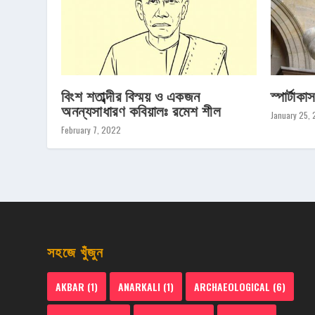
বিংশ শতাব্দীর বিস্ময় ও একজন
স্পার্টাকা
অনন্যসাধারণ কবিয়ালঃ রমেশ শীল
January 25,
February 7, 2022
সহজে খুঁজুন
AKBAR
(1)
ANARKALI
(1)
ARCHAEOLOGICAL
(6)