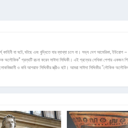
য্ কাহিনী যা ঘটে, ঘটছে এবং বুদ্ধিতে যার ব্যাখ্যা চলে না। সভ্য দেশ আমেরিকা, ইউরোপ –
ক অলৌকিক” গ্রন্থটি রচনা করেন সাঈদা সিদ্দিকী। এই গ্রন্থের লেখিকা পেশায় একজন শিক্ষিক
োকবিজ্ঞানী ও কবি আশরাফ সিদ্দিকীর স্ত্রীও বটে। আমরা সাঈদা সিদ্দিকীর “লৌকিক অলৌকিক”