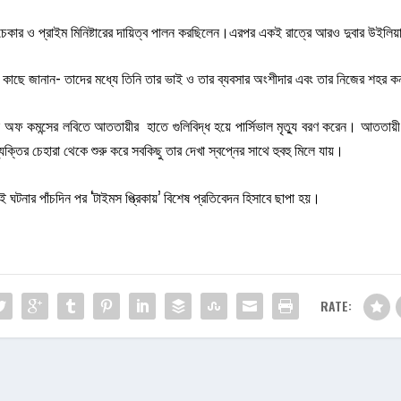
সচেকার ও প্রাইম মিনিষ্টারের দায়িত্ব পালন করছিলেন।এরপর একই রাত্রে আরও দুবার উইলিয়া
ছে জানান- তাদের মধ্যে তিনি তার ভাই ও তার ব্যবসার অংশীদার এবং তার নিজের শহর কর্ন
অফ কমন্সের লবিতে আততায়ীর হাতে গুলিবিদ্ধ হয়ে পার্সিভাল মৃত্যু বরণ করেন। আততায়ী ছিল
ব্যক্তির চেহারা থেকে শুরু করে সবকিছু তার দেখা স্বপ্নের সাথে হুবহু মিলে যায়।
নার পাঁচদিন পর ‘টাইমস প্ত্রিকায়’ বিশেষ প্রতিবেদন হিসাবে ছাপা হয়।
RATE: