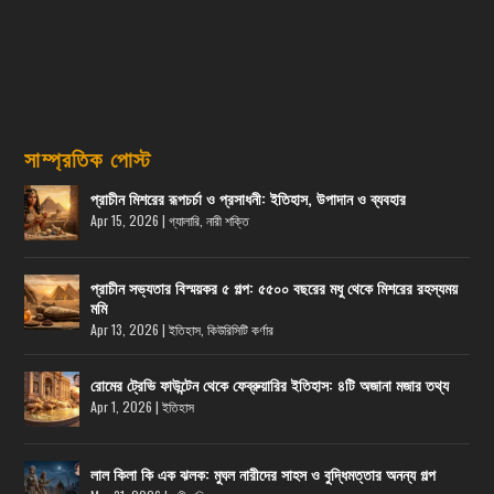
সাম্প্রতিক পোস্ট
প্রাচীন মিশরের রূপচর্চা ও প্রসাধনী: ইতিহাস, উপাদান ও ব্যবহার
Apr 15, 2026
|
গ্যালারি
,
নারী শক্তি
প্রাচীন সভ্যতার বিস্ময়কর ৫ গল্প: ৫৫০০ বছরের মধু থেকে মিশরের রহস্যময়
মমি
Apr 13, 2026
|
ইতিহাস
,
কিউরিসিটি কর্ণার
রোমের ট্রেভি ফাউন্টেন থেকে ফেব্রুয়ারির ইতিহাস: ৪টি অজানা মজার তথ্য
Apr 1, 2026
|
ইতিহাস
লাল কিলা কি এক ঝলক: মুঘল নারীদের সাহস ও বুদ্ধিমত্তার অনন্য গল্প