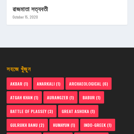
রাজমাতা সত্যবতী
October 15, 2020
সহজে খুঁজুন
AKBAR
(1)
ANARKALI
(1)
ARCHAEOLOGICAL
(6)
ATGAH KHAN
(1)
AURANGZEB
(1)
BABUR
(1)
BATTLE OF PLASSEY
(3)
GREAT ASHOKA
(1)
GULRUKH BANU
(2)
HUMAYUN
(1)
INDO-GREEK
(1)