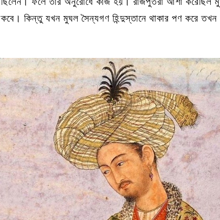
া করেছিলেন। ফলে তার অনুরোধে কাজ হয়। রাজপুতরা আশা করেছিল মু
থাকবে। কিন্তু যখন মুঘল সৈন্যগণ হিন্দুস্তানে থাকার পণ করে তখ