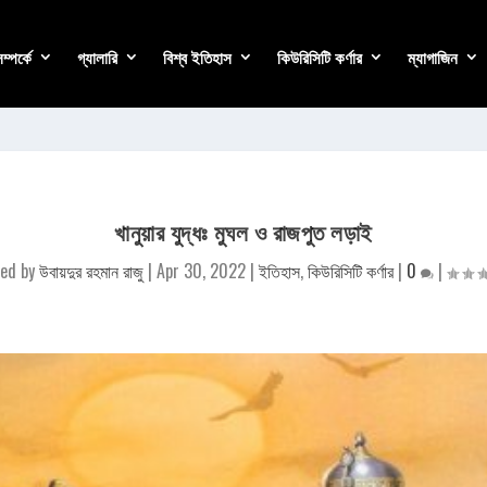
্পর্কে
গ্যালারি
বিশ্ব ইতিহাস
কিউরিসিটি কর্ণার
ম্যাগাজিন
খানুয়ার যুদ্ধঃ মুঘল ও রাজপুত লড়াই
ed by
উবায়দুর রহমান রাজু
|
Apr 30, 2022
|
ইতিহাস
,
কিউরিসিটি কর্ণার
|
0
|