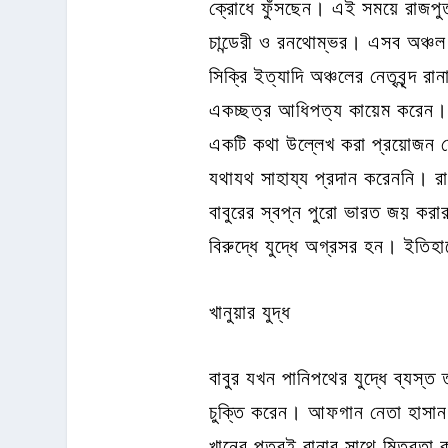
ক্রোধে ফুঁসছেন। এই সময়ে রাজপুত 
চান্ডেরী ও রনথোম্ভর। এসব অঞ্চ
সিক্রি ইত্যাদি অঞ্চলের নেতৃবৃন্দ
একচ্ছত্র আধিপত্য কায়েম করেন। 
একটি কথা উল্লেখ করা প্রয়োজন যে
যথাযথ সাহায্য প্রদান করেননি। রা
বাবুরের স্বপ্ন পুরো ভারত জয় করা
বিরুদ্ধে যুদ্ধে অগ্রসর হন। ইতিহা
খানুয়ার যুদ্ধ
বাবুর যখন পানিপথের যুদ্ধে ব্যস্
চুক্তি করেন। আফগান নেতা হাসান খা
খানের পুত্রই রানার সাথে মিত্রতা