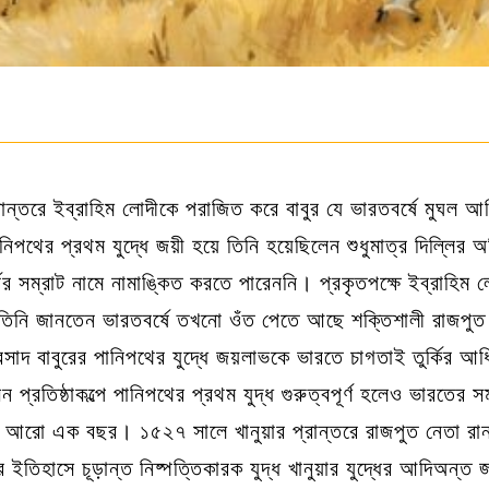
ন্তরে ইব্রাহিম লোদীকে পরাজিত করে বাবুর যে ভারতবর্ষে মুঘল 
নিপথের প্রথম যুদ্ধে জয়ী হয়ে তিনি হয়েছিলেন শুধুমাত্র দিল্লির 
্ষের সম্রাট নামে নামাঙ্কিত করতে পারেননি। প্রকৃতপক্ষে ইব্রাহিম
 তিনি জানতেন ভারতবর্ষে তখনো ওঁত পেতে আছে শক্তিশালী রাজপুত
াদ বাবুরের পানিপথের যুদ্ধে জয়লাভকে ভারতে চাগতাই তুর্কির আ
প্রতিষ্ঠাকল্পে পানিপথের প্রথম যুদ্ধ গুরুত্বপূর্ণ হলেও ভারতের সম
 আরো এক বছর। ১৫২৭ সালে খানুয়ার প্রান্তরে রাজপুত নেতা রান
ষের ইতিহাসে চূড়ান্ত নিষ্পত্তিকারক যুদ্ধ খানুয়ার যুদ্ধের আদিঅন