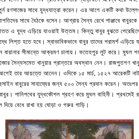
ে পূর্ন রণসাজের সাথে যুদ্ধযাত্রা করেন। এর আগে একটি কথা উল্লেখ ক
েনাপতিদের সাথে বৈঠকে বসেন। আগ্রায় সৈন্য রেখে পাঞ্জাবে বাবুর
তত এ যুদ্ধ এড়িয়ে যাওয়াই উত্তম। কিন্তু বাবুর বুঝতে পেরেছি
দ্ধে লিপ্ত হতে হবে। স্বাভাবিকভাবে বাবুর তাদের পরামর্শ এড়িয়
ন বায়ানার সীমান্তে আক্রমণ চালায়। ফতেহপুর লুট করে। মুঘল 
২৫ হাজার সৈন্যসমেত খানুয়ার প্রান্তরে অবস্থান নেন। রাজপুতগণ খ
স আগেই তার আয়ত্তে আনেন। ওদিকে ১৫ মার্চ, ১৫২৭ আরেকটি নাট
ম হুসাইন বাবুরের সাহায্যের জন্য ৫০০ সৈন্য প্রদান করেন। অতঃপর
 বাবুর। পানিপথের যুদ্ধকৌশল গ্রহণ করে মুঘল বাহিনী। প্রথমেই র
 দিয়ে বেধে রাখা হয় ঘোড়া ও গরুর গাড়ি।