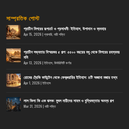
সাম্প্রতিক পোস্ট
প্রাচীন মিশরের রূপচর্চা ও প্রসাধনী: ইতিহাস, উপাদান ও ব্যবহার
Apr 15, 2026
|
গ্যালারি
,
নারী শক্তি
প্রাচীন সভ্যতার বিস্ময়কর ৫ গল্প: ৫৫০০ বছরের মধু থেকে মিশরের রহস্যময়
মমি
Apr 13, 2026
|
ইতিহাস
,
কিউরিসিটি কর্ণার
রোমের ট্রেভি ফাউন্টেন থেকে ফেব্রুয়ারির ইতিহাস: ৪টি অজানা মজার তথ্য
Apr 1, 2026
|
ইতিহাস
লাল কিলা কি এক ঝলক: মুঘল নারীদের সাহস ও বুদ্ধিমত্তার অনন্য গল্প
Mar 31, 2026
|
নারী শক্তি