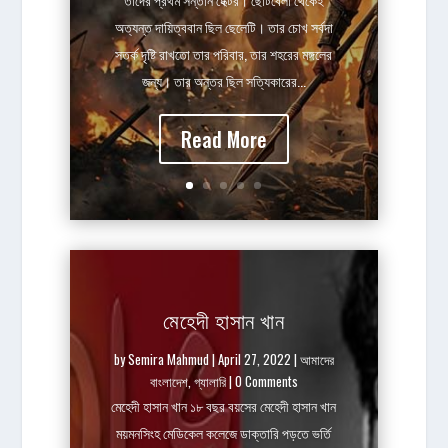
অত্যন্ত দায়িত্ববান ছিল ছেলেটি। তার চোখ সর্বদা
সতর্ক দৃষ্টি রাখতো তার পরিবার, তার শহরের মঙ্গলের
জন্য। তার অন্তর ছিল সত্যিকারের...
Read More
মেহেদী হাসান খান
by
Semira Mahmud
|
April 27, 2022
|
আমাদের
বাংলাদেশ
,
গ্যালারি
| 0 Comments
মেহেদী হাসান খান ১৮ বছর বয়সের মেহেদী হাসান খান
ময়মনসিংহ মেডিকেল কলেজে ডাক্তারি পড়তে ভর্তি