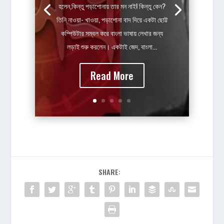
হলেন,কিন্তু পড়াশোনায় তার মন নাই! কিন্তু কেন?
তিনি নাওয়া- খাওয়া, পড়াশোনা বাদ দিয়ে একটা ছোট্ট
কম্পিউটার সম্বল করে বাংলা ভাষায় লেখার জন্য
লড়াই শুরু করলেন। একটাই জেদ, বাংলা...
Read More
SHARE: