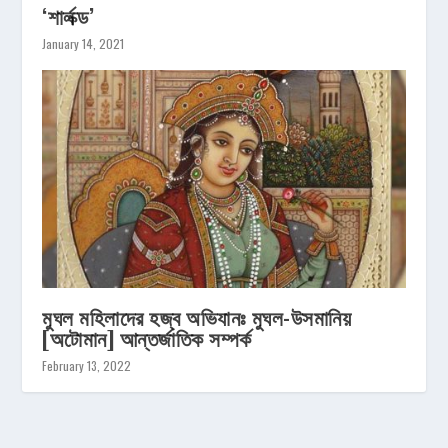
‘শার্লক্ড’
January 14, 2021
মুঘল মহিলাদের হজ্ব অভিযানঃ মুঘল-উসমানিয়
[অটোমান] আন্তর্জাতিক সম্পর্ক
February 13, 2022