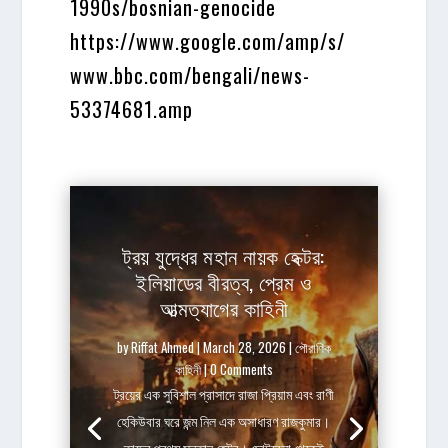
1990s/bosnian-genocide
https://www.google.com/amp/s/
www.bbc.com/bengali/news-
53374681.amp
ট্রয় যুদ্ধের মহান নায়ক হেক্টর:
ইলিয়াডের বীরত্ব, প্রেম ও
আত্মত্যাগের কাহিনী
by
Riffat Ahmed
|
March 28, 2026
|
পৌরাণিক
কাহিনী
| 0 Comments
ট্রয়ের এক সুবিশাল প্রাসাদে রাজা প্রিয়াম এবং রাণী
হেকিউবার ঘরে জন্ম নিল এক অসাধারণ রাজকুমার।
তাদের প্রথম সন্তান হেক্টর। ছোটবেলা থেকেই