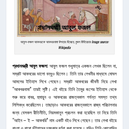
আবুল-ফজল আকবরকে আকবরনামা উপহার দিচ্ছেন, মুঘল মিনিয়েচার Image source:
Wikipedia
প্রধানমন্ত্রী
আবুল
ফজল
:
আবুল ফজল শুধুমাত্র একজন লেখক ছিলেন না,
সম্রাট আকবরের ভালো বন্ধুও ছিলেন। তিনি তার লেখনীর মাধ্যমে মোঘল
আমলের ইতিহাস লিখে গেছেন। সম্রাট আকবরের জীবনী নিয়ে লেখা
“আকবরনামা” তারই সৃষ্টি। এই বইয়ে তিনি তৈমুর বংশের ইতিহাস থেকে
শুরু করে বাবর, হুমায়ুন ও আকবরের রাজত্বকাল পর্যন্ত সমস্ত তথ্য
লিপিবদ্ধ করেছিলেন। তাছাড়াও আকবরের রাজত্বকালে রাজ্য পরিচালনার
জন্য যেসকল রীতিনীতি, নিয়মকানুন প্রচলন করা হয়েছিল তা নিয়ে তিনি
“আইন – ই – আকবরি” নাম একটি বইও লিখে গেছেন। তার লেখা বইয়ে
বাংলা ও বারো ভূঁইয়াদের চমৎকার বর্ণনা করা হয়েছে। যদিও তিনি কোনোদিন