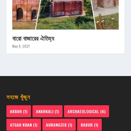
বারো বাজারের ঐতিহ্য
May 9, 2021
সহজে খুঁজুন
AKBAR
(1)
ANARKALI
(1)
ARCHAEOLOGICAL
(6)
ATGAH KHAN
(1)
AURANGZEB
(1)
BABUR
(1)