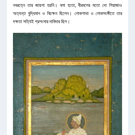
নবরত্নে তার জায়গা হয়নি। বলা হতো, বীরবলের মতো দো পিয়াজাও
অত্যন্ত বুদ্ধিমান ও বিচক্ষন ছিলেন। লোকগাথা ও লোকসংঙ্গীতে তার
দক্ষতা সত্যিই প্রশংসার দাবিদার ছিল।