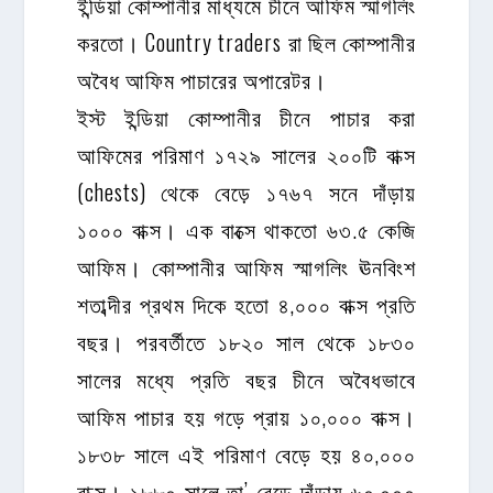
ইন্ডিয়া কোম্পানীর মাধ্যমে চীনে আফিম স্মাগলিং
করতো। Country traders রা ছিল কোম্পানীর
অবৈধ আফিম পাচারের অপারেটর।
ইস্ট ইন্ডিয়া কোম্পানীর চীনে পাচার করা
আফিমের পরিমাণ ১৭২৯ সালের ২০০টি বাক্স
(chests) থেকে বেড়ে ১৭৬৭ সনে দাঁড়ায়
১০০০ বাক্স। এক বাক্সে থাকতো ৬৩.৫ কেজি
আফিম। কোম্পানীর আফিম স্মাগলিং ঊনবিংশ
শতাব্দীর প্রথম দিকে হতো ৪,০০০ বাক্স প্রতি
বছর। পরবর্তীতে ১৮২০ সাল থেকে ১৮৩০
সালের মধ্যে প্রতি বছর চীনে অবৈধভাবে
আফিম পাচার হয় গড়ে প্রায় ১০,০০০ বাক্স।
১৮৩৮ সালে এই পরিমাণ বেড়ে হয় ৪০,০০০
বাক্স। ১৮৮০ সালে তা’ বেড়ে দাঁড়ায় ৬০,০০০