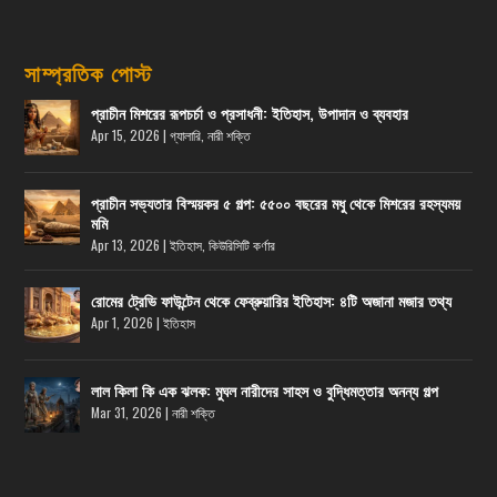
সাম্প্রতিক পোস্ট
প্রাচীন মিশরের রূপচর্চা ও প্রসাধনী: ইতিহাস, উপাদান ও ব্যবহার
Apr 15, 2026
|
গ্যালারি
,
নারী শক্তি
প্রাচীন সভ্যতার বিস্ময়কর ৫ গল্প: ৫৫০০ বছরের মধু থেকে মিশরের রহস্যময়
মমি
Apr 13, 2026
|
ইতিহাস
,
কিউরিসিটি কর্ণার
রোমের ট্রেভি ফাউন্টেন থেকে ফেব্রুয়ারির ইতিহাস: ৪টি অজানা মজার তথ্য
Apr 1, 2026
|
ইতিহাস
লাল কিলা কি এক ঝলক: মুঘল নারীদের সাহস ও বুদ্ধিমত্তার অনন্য গল্প
Mar 31, 2026
|
নারী শক্তি