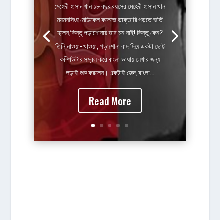
মেহেদী হাসান খান ১৮ বছর বয়সের মেহেদী হাসান খান
ময়মনসিংহ মেডিকেল কলেজে ডাক্তারি পড়তে ভর্তি
হলেন,কিন্তু পড়াশোনায় তার মন নাই! কিন্তু কেন?
তিনি নাওয়া- খাওয়া, পড়াশোনা বাদ দিয়ে একটা ছোট্ট
কম্পিউটার সম্বল করে বাংলা ভাষায় লেখার জন্য
লড়াই শুরু করলেন। একটাই জেদ, বাংলা...
Read More