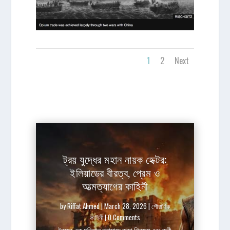
1
2
Next
ট্রয় যুদ্ধের মহান নায়ক হেক্টর:
ইলিয়াডের বীরত্ব, প্রেম ও
আত্মত্যাগের কাহিনী
by
Riffat Ahmed
|
March 28, 2026
|
পৌরাণিক
কাহিনী
| 0 Comments
ট্রয়ের এক সুবিশাল প্রাসাদে রাজা প্রিয়াম এবং রাণী