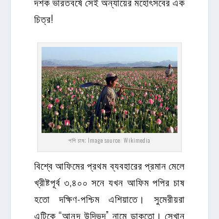
দশক ভারতবর্ষে সেই অন্যায়ের মহোৎসবের এক
চিত্র!
পপি চাষ; Image source: Wikimedia
বিশ্বে আফিমের প্রথম ব্যবহারের প্রমান মেলে
খ্রীষ্টপূর্ব ৩,৪০০ সনে যখন আফিম পপির চাষ
হতো দক্ষিণ-পশ্চিম এশিয়াতে। সুমেরীয়রা
এটিকে “আনন্দ উদ্ভিদ” নামে ডাকতো। সেখান