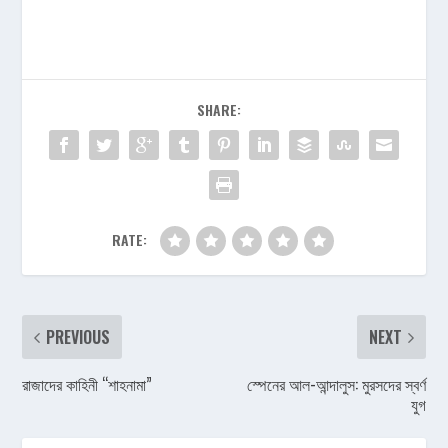
SHARE:
RATE:
PREVIOUS
NEXT
রাজাদের কাহিনী “শাহনামা”
স্পেনের আল-আন্দালুস: মুরসদের স্বর্ণ
যুগ