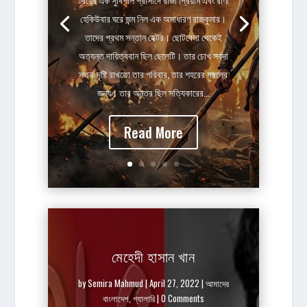
হেকিউবার ঘরে জন্ম নিল এক অসাধারণ রাজকুমার।
তাদের প্রথম সন্তান হেক্টর। ছোটবেলা থেকেই
অত্যন্ত দায়িত্ববান ছিল ছেলেটি। তার চোখ সর্বদা
সতর্ক দৃষ্টি রাখতো তার পরিবার, তার শহরের মঙ্গলের
জন্য। তার অন্তর ছিল সত্যিকারের...
Read More
মেহেদী হাসান খান
by
Semira Mahmud
|
April 27, 2022
|
আমাদের
বাংলাদেশ
,
গ্যালারি
| 0 Comments