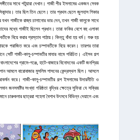
ঙ্গীতের সাথে পটুয়ারা দেখান। গাজী পীর ইসলামের একজন সেবক
সিকান্দার। তার ছিল তিন ছেলে। তার প্রথম ছেলে জুলহাস শিকার
ার যখন গাজীকে রাজ্য চালানোর ভার দেন, তখন গাজী কালুকে সাথে
তাদের মধ্যে গাজীই ছিলেন প্রধান। তারা ফকির বেশে বহু এলাকা
কে বিয়ে করার প্রস্তাব পাঠায়। কিন্তু বাঁধা হয় ধর্ম। শুরু হয়
কুট রায়কে পরাজিত করে এবং চম্পাবতীকে বিয়ে করেন। তারপর তারা
ানে সেটি গাজী-কালু-চম্পাবতীর মাযার নামে পরিচিত। এইসব গল্প
বাংলাদেশের গ্রামে-গঞ্জে, হাটে-বাজারে বিনোদনের একটি জনপ্রিয়
গান আমলে বারোবাজার মুসলিম শাসনের কেন্দ্রস্থল ছিল। আসলে
কর্ষন করে। গাজী-কালু-চম্পাবতীর গল্প ইসলামের উদারনীতি ও
 জনসমষ্টির সংখ্যা গরিষ্ঠতা বৃদ্ধির ক্ষেত্রে সুফিরা যে সক্রিয়
ানে চারুকলার ছাত্ররা পহেলা বৈশাখ উৎসবে বিভিন্ন দেয়ালে এবং