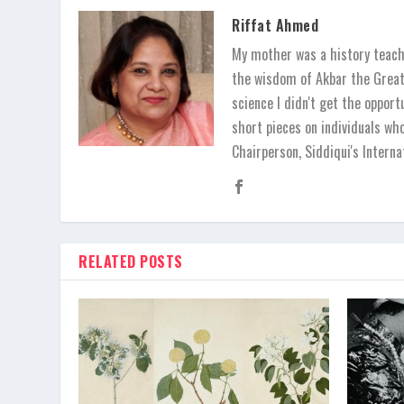
Riffat Ahmed
My mother was a history teache
the wisdom of Akbar the Great,
science I didn't get the opport
short pieces on individuals wh
Chairperson, Siddiqui's Inter
RELATED POSTS