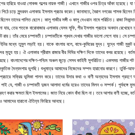
ের হারিয়ে যাওয়া লোকজ গল্পের নায়ক গাজী। এখানে গাজীর ওপর চিত্র আঁকা হয়েছে। যা স
র পিঠে চড়ে সুন্দরবন এলাকায় ইসলাম প্রচার করেন। জানামতে, বৈরাগ নগরের শাসক ছিলেন 
ছিলেন তাদের পালিত ছেলে। কালু গাজীর সঙ্গী ও কালু দেওয়ান নামে পরিচিত। রাজা সিকান্দ
না যায়, তের শতকে বারোবাজার এলাকায় যেসব সূফি, পীর ইসলাম প্রচারে অবদান রেখেছেন 
ুট রায়। তাঁর মেয়ে চম্পাবতী। চম্পাবতীকে প্রথম দেখায় গাজীর ভালো লেগে যায়। সে চম্পাবতী
বাহিনির মধ্যে তুমুল লড়াই হয়। যাকে বাংলায় বলে, বাঘে-কুমিরের যুদ্ধ। যুদ্ধে গাজী মু
 মৃত্যু হয়। ঐ এলাকার শ্রীরাম রাজার বীর দিঘির দক্ষিণ দিকে তাদের কবর রয়েছে। বর্তম
হয়েছে। বাংলাদেশের দক্ষিণ-পশ্চিম অঞ্চল জুড়ে সেসব কাহিনী সুপরিচিত। একসময় গাজীর পট 
িক দৈন্যদশায় ভুগছি। শুধুমাত্র আমাদের নিজেদের সম্পদ হারানোর কারণে। তুর্কি-আফ
প্রচারে সক্রিয় ভূমিকা পালন করে। তাদের উদার কথা ও বাণী অন্যদের ইসলাম গ্রহণে আ
 যে, গাজী ও চম্পাবতী দুজন আলাদা ধর্মের হয়েও তাদের মিলন ও সম্পর্ক। পূর্ববঙ্গে মুসলমান
হণ করার ক্ষমতা ছিল ইসলামের। জাত নিয়ে কোন বাঁধা ছিল না। তবে আশার বাণী হচ্ছে, বর্তম
হলেও আমাদের হারানো ঐতিহ্য ফিরিয়ে আনছে।