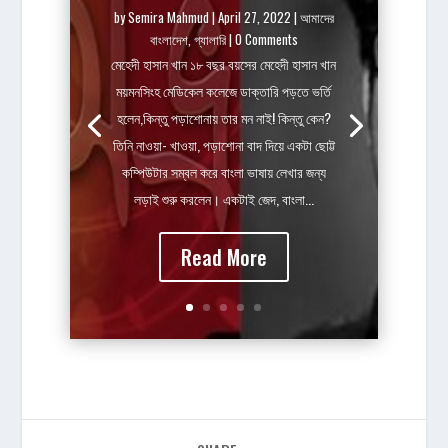
by
Semira Mahmud
|
April 27, 2022
|
আমাদের
বাংলাদেশ
,
গ্যালারি
| 0 Comments
মেহেদী হাসান খান ১৮ বছর বয়সের মেহেদী হাসান খান
ময়মনসিংহ মেডিকেল কলেজে ডাক্তারি পড়তে ভর্তি
হলেন,কিন্তু পড়াশোনায় তার মন নাই! কিন্তু কেন?
তিনি নাওয়া- খাওয়া, পড়াশোনা বাদ দিয়ে একটা ছোট্ট
কম্পিউটার সম্বল করে বাংলা ভাষায় লেখার জন্য
লড়াই শুরু করলেন। একটাই জেদ, বাংলা...
Read More