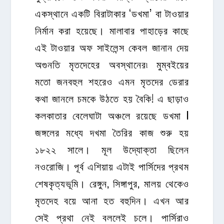
একস্থানে একটি বিরাটাকার ‘ডখমা’ বা টাওয়ার
নির্মান করা হয়েছে। মালাবার পাহাড়ের কাছে
এই টাওয়ার অফ সাইলেন্স কেবল জানান দেয়
অগুনতি মৃতদেহের অবস্থানের৷ মুম্বইয়ের
মতো জনবহুল শহরেও এমন মৃতদের ডেরার
কথা জানলে চমকে উঠতে হয় বৈকি! এ ছাড়াও
কলকাতার বেলেঘাটা অঞ্চলে রয়েছে ডখমা l
জঙ্গলের মধ্যে দখমা তৈরির কাজ শুরু হয়
১৮২২ সালে। মূল উদ্যোক্তা ছিলেন
নওরোজি। পূর্ব এশিয়ায় এটাই পার্সিদের প্রথম
শেষকৃত্যভূমি। রেঙ্গুন, সিঙ্গাপুর, মালয় থেকেও
মৃতদেহ বয়ে আনা হত বহুদিন। এখন আর
সেই প্রথা নেই বললেই চলে। পার্সিরাও