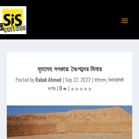
মৃতদেহ সৎকার: নৈঃশব্দের মিনার
Posted by
Rabab Ahmed
|
Sep 22, 2022
|
ইতিহাস
,
কিউরিসিটি
কর্ণার
|
0
|