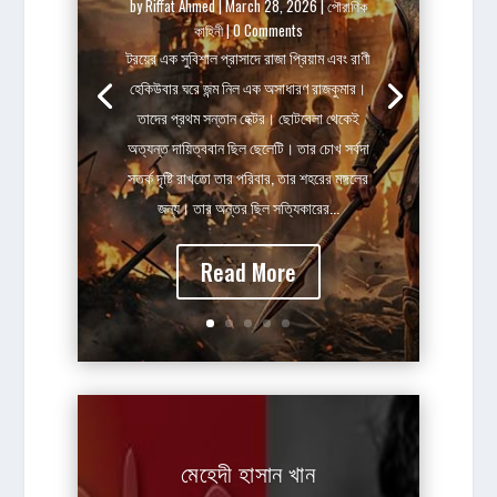
by
Riffat Ahmed
|
March 28, 2026
|
পৌরাণিক
কাহিনী
| 0 Comments
ট্রয়ের এক সুবিশাল প্রাসাদে রাজা প্রিয়াম এবং রাণী
হেকিউবার ঘরে জন্ম নিল এক অসাধারণ রাজকুমার।
তাদের প্রথম সন্তান হেক্টর। ছোটবেলা থেকেই
অত্যন্ত দায়িত্ববান ছিল ছেলেটি। তার চোখ সর্বদা
সতর্ক দৃষ্টি রাখতো তার পরিবার, তার শহরের মঙ্গলের
জন্য। তার অন্তর ছিল সত্যিকারের...
Read More
মেহেদী হাসান খান