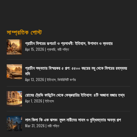
সাম্প্রতিক পোস্ট
প্রাচীন মিশরের রূপচর্চা ও প্রসাধনী: ইতিহাস, উপাদান ও ব্যবহার
Apr 15, 2026
|
গ্যালারি
,
নারী শক্তি
প্রাচীন সভ্যতার বিস্ময়কর ৫ গল্প: ৫৫০০ বছরের মধু থেকে মিশরের রহস্যময়
মমি
Apr 13, 2026
|
ইতিহাস
,
কিউরিসিটি কর্ণার
রোমের ট্রেভি ফাউন্টেন থেকে ফেব্রুয়ারির ইতিহাস: ৪টি অজানা মজার তথ্য
Apr 1, 2026
|
ইতিহাস
লাল কিলা কি এক ঝলক: মুঘল নারীদের সাহস ও বুদ্ধিমত্তার অনন্য গল্প
Mar 31, 2026
|
নারী শক্তি