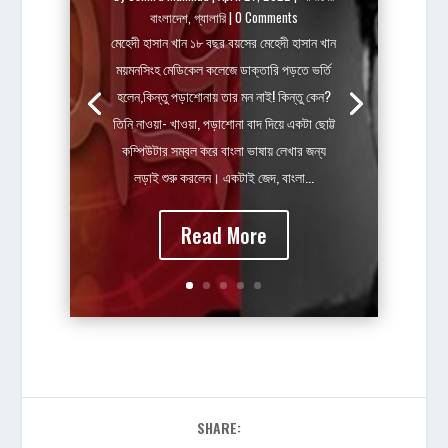
বাংলাদেশ
,
গ্যালারি
| 0 Comments
মেহেদী হাসান খান ১৮ বছর বয়সের মেহেদী হাসান খান
ময়মনসিংহ মেডিকেল কলেজে ডাক্তারি পড়তে ভর্তি
হলেন,কিন্তু পড়াশোনায় তার মন নাই! কিন্তু কেন?
তিনি নাওয়া- খাওয়া, পড়াশোনা বাদ দিয়ে একটা ছোট্ট
কম্পিউটার সম্বল করে বাংলা ভাষায় লেখার জন্য
লড়াই শুরু করলেন। একটাই জেদ, বাংলা...
Read More
SHARE: