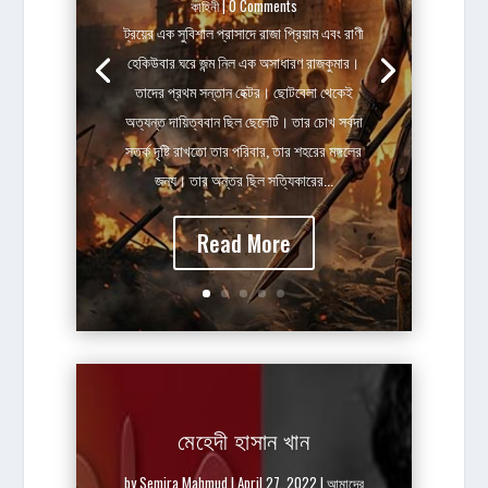
কাহিনী
| 0 Comments
ট্রয়ের এক সুবিশাল প্রাসাদে রাজা প্রিয়াম এবং রাণী
হেকিউবার ঘরে জন্ম নিল এক অসাধারণ রাজকুমার।
তাদের প্রথম সন্তান হেক্টর। ছোটবেলা থেকেই
অত্যন্ত দায়িত্ববান ছিল ছেলেটি। তার চোখ সর্বদা
সতর্ক দৃষ্টি রাখতো তার পরিবার, তার শহরের মঙ্গলের
জন্য। তার অন্তর ছিল সত্যিকারের...
Read More
মেহেদী হাসান খান
by
Semira Mahmud
|
April 27, 2022
|
আমাদের