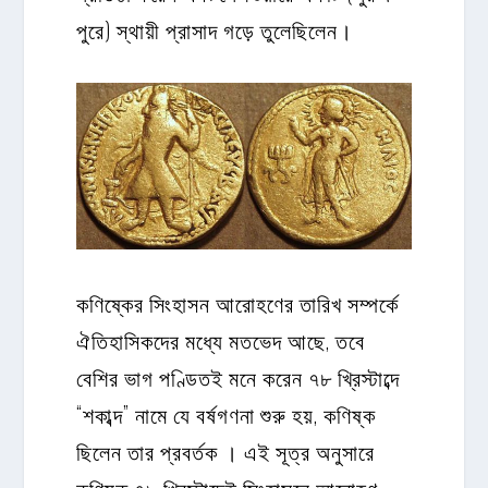
পুরে) স্থায়ী প্রাসাদ গড়ে তুলেছিলেন।
কণিষ্কের সিংহাসন আরোহণের তারিখ সম্পর্কে
ঐতিহাসিকদের মধ্যে মতভেদ আছে, তবে
বেশির ভাগ পণ্ডিতই মনে করেন ৭৮ খ্রিস্টাব্দে
“শকাব্দ” নামে যে বর্ষগণনা শুরু হয়, কণিষ্ক
ছিলেন তার প্রবর্তক । এই সূত্র অনুসারে
কণিষ্ক ৭৮ খ্রিস্টাব্দেই সিংহাসনে আরোহণ