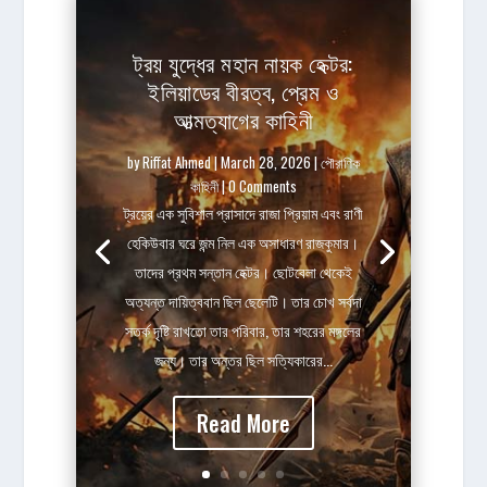
ট্রয় যুদ্ধের মহান নায়ক হেক্টর:
ইলিয়াডের বীরত্ব, প্রেম ও
আত্মত্যাগের কাহিনী
by
Riffat Ahmed
|
March 28, 2026
|
পৌরাণিক
কাহিনী
| 0 Comments
ট্রয়ের এক সুবিশাল প্রাসাদে রাজা প্রিয়াম এবং রাণী
হেকিউবার ঘরে জন্ম নিল এক অসাধারণ রাজকুমার।
তাদের প্রথম সন্তান হেক্টর। ছোটবেলা থেকেই
অত্যন্ত দায়িত্ববান ছিল ছেলেটি। তার চোখ সর্বদা
সতর্ক দৃষ্টি রাখতো তার পরিবার, তার শহরের মঙ্গলের
জন্য। তার অন্তর ছিল সত্যিকারের...
Read More