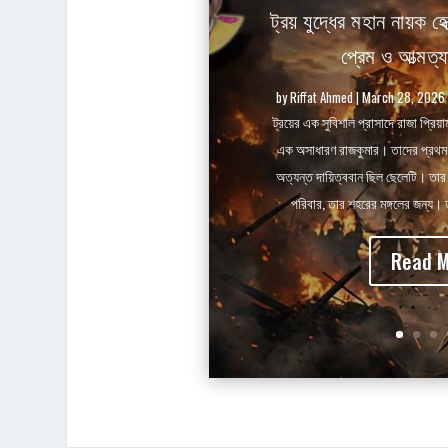
ট্রয় যুদ্ধের মহান নায়ক হে
প্রেম ও আত্মত্
by
Riffat Ahmed
|
March 28, 2026
ট্রয়ের এক সুবিশাল প্রাসাদে রাজা প্রিয়
এক অসাধারণ রাজকুমার। তাদের প্রথম 
অত্যন্ত দায়িত্ববান ছিল ছেলেটি। তার চো
পরিবার, তার শহরের মঙ্গলের জন্য। 
Read 