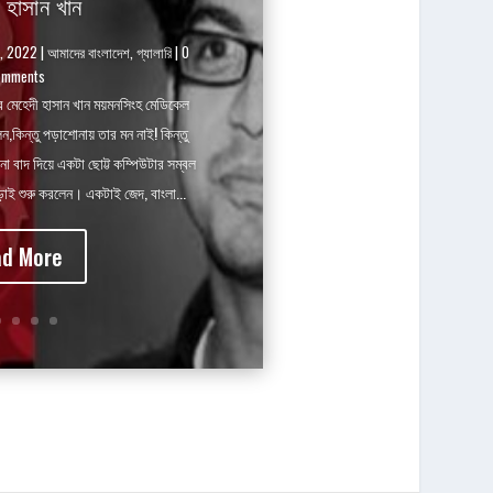
 হাসান খান
7, 2022
|
আমাদের বাংলাদেশ
,
গ্যালারি
| 0
omments
র মেহেদী হাসান খান ময়মনসিংহ মেডিকেল
ন,কিন্তু পড়াশোনায় তার মন নাই! কিন্তু
া বাদ দিয়ে একটা ছোট্ট কম্পিউটার সম্বল
়াই শুরু করলেন। একটাই জেদ, বাংলা...
d More