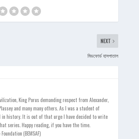
NEXT
মিডফোর্ড হাসপাতাল
vilization, King Porus demanding respect from Alexander,
 Plassey and many many others. As I was a student of
in history. It is out of that urge I have decided to write
hat series. Happy reading, if you have the time.
e Foundation (BEMSAF)