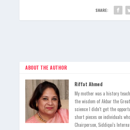
SHARE:
ABOUT THE AUTHOR
Riffat Ahmed
My mother was a history teache
the wisdom of Akbar the Great,
science I didn't get the opport
short pieces on individuals wh
Chairperson, Siddiqui's Inter