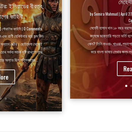
মেহেদী
ক্টর: ইলিয়াডের বীরত্ব,
by
Semira Mahmud
|
April 2
যাগের কাহিনী
C
মেহেদী হাসান খান ১৮ বছর বয়সে
|
পৌরাণিক কাহিনী
| 0 Comments
কলেজে ডাক্তারি পড়তে ভর্তি হলে
াম এবং রাণী হেকিউবার ঘরে জন্ম নিল
কেন? তিনি নাওয়া- খাওয়া, পড়াশোন
সন্তান হেক্টর। ছোটবেলা থেকেই
করে বাংলা ভাষায় লেখার জন্য লড
খ সর্বদা সতর্ক দৃষ্টি রাখতো তার
তার অন্তর ছিল সত্যিকারের...
Rea
More